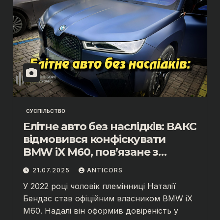
СУСПІЛЬСТВО
Елітне авто без наслідків: ВАКС
відмовився конфіскувати
BMW iX M60, пов’язане з
ексчиновницею ДПС Наталією
21.07.2025
ANTICORS
Бендас?
У 2022 році чоловік племінниці Наталії
Бендас став офіційним власником BMW iX
M60. Надалі він оформив довіреність у