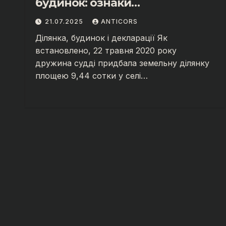
будинок: ознаки
кримінального
21.07.2025
ANTICORS
правопорушення?
Ділянка, будинок і декларації Як
встановлено, 22 травня 2020 року
дружина судді придбала земельну ділянку
площею 9,44 сотки у селі…