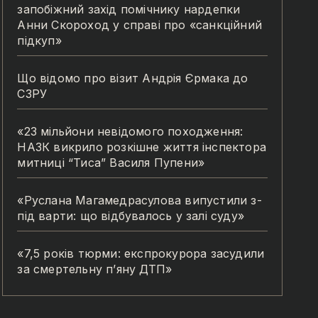
запобіжний захід помічнику нардепки
Анни Скороход у справі про «санкційний
підкуп»
Що відомо про візит Андрія Єрмака до
СЗРУ
«23 мільйони невідомого походження:
НАЗК викрило розкішне життя інспектора
митниці “Тиса” Василя Пупени»
«Руслана Магамедрасулова випустили з-
під варти: що відбувалось у залі суду»
«7,5 років тюрми: експрокурора засудили
за смертельну п’яну ДТП»