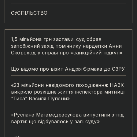
СУСПІЛЬСТВО
1,5 мільйона грн застави: суд обрав
запобіжний захід помічнику нардепки Анни
Скороход у справі про «санкційний підкуп»
Що відомо про візит Андрія Єрмака до СЗРУ
«23 мільйони невідомого походження: НАЗК
викрило розкішне життя інспектора митниці
“Тиса” Василя Пупени»
«Руслана Магамедрасулова випустили з-під
варти: що відбувалось у залі суду»