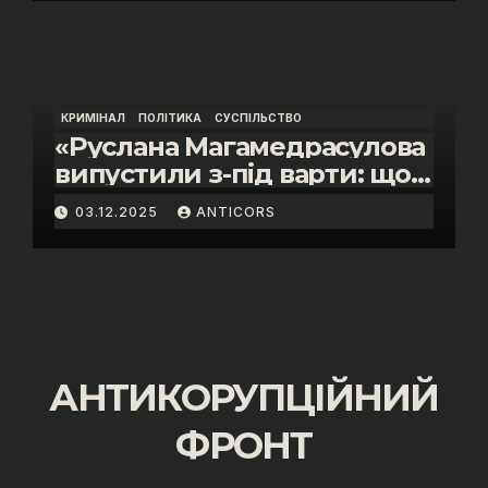
Василя Пупени»
КРИМІНАЛ
ПОЛІТИКА
СУСПІЛЬСТВО
«Руслана Магамедрасулова
випустили з-під варти: що
відбувалось у залі суду»
03.12.2025
ANTICORS
АНТИКОРУПЦІЙНИЙ
ФРОНТ