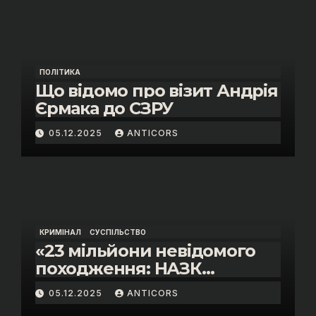
«санкційний підкуп»
ПОЛІТИКА
Що відомо про візит Андрія
Єрмака до СЗРУ
05.12.2025
ANTICORS
КРИМІНАЛ
СУСПІЛЬСТВО
«23 мільйони невідомого
походження: НАЗК
викрило розкішне життя
05.12.2025
ANTICORS
інспектора митниці “Тиса”