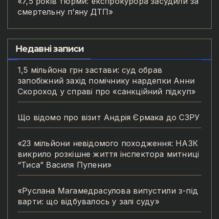
«7,5 років тюрми: експрокурора засудили за
смертельну п’яну ДТП»
Недавні записи
1,5 мільйона грн застави: суд обрав
запобіжний захід помічнику нардепки Анни
Скороход у справі про «санкційний підкуп»
Що відомо про візит Андрія Єрмака до СЗРУ
«23 мільйони невідомого походження: НАЗК
викрило розкішне життя інспектора митниці
“Тиса” Василя Пупени»
«Руслана Магамедрасулова випустили з-під
варти: що відбувалось у залі суду»