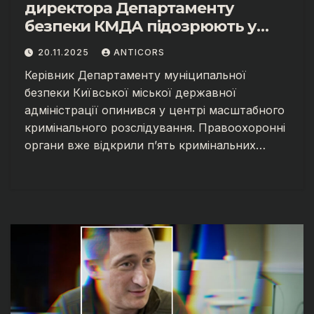
директора Департаменту
безпеки КМДА підозрюють у
масштабних зловживаннях.
20.11.2025
ANTICORS
Керівник Департаменту муніципальної
безпеки Київської міської державної
адміністрації опинився у центрі масштабного
кримінального розслідування. Правоохоронні
органи вже відкрили п’ять кримінальних…