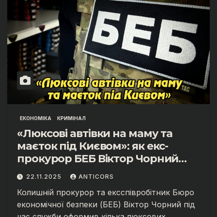
ЕКОНОМІКА
КРИМІНАЛ
«Люксові автівки на маму та
маєток під Києвом»: як екс-
прокурор БЕБ Віктор Чорний
приховував майно
22.11.2025
ANTICORS
Колишній прокурор та ексспівробітник Бюро
економічної безпеки (БЕБ) Віктор Чорний під
час служби оформив кілька люксових