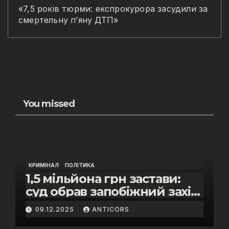
«7,5 років тюрми: експрокурора засудили за
смертельну п’яну ДТП»
You missed
КРИМІНАЛ
ПОЛІТИКА
1,5 мільйона грн застави:
суд обрав запобіжний захід
помічнику нардепки Анни
09.12.2025
ANTICORS
Скороход у справі про