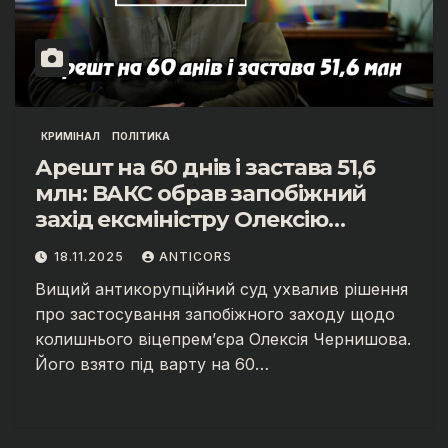
КРИМІНАЛ
ПОЛІТИКА
Арешт на 60 днів і застава 51,6
млн: ВАКС обрав запобіжний
захід ексміністру Олексію
Чернишову
18.11.2025
ANTICORS
Вищий антикорупційний суд ухвалив рішення
про застосування запобіжного заходу щодо
колишнього віцепрем’єра Олексія Чернишова.
Його взято під варту на 60…