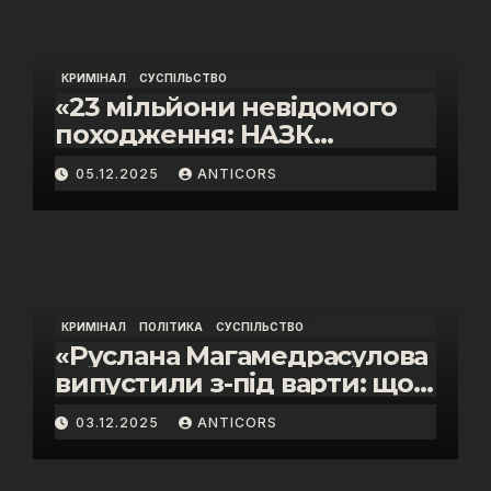
КРИМІНАЛ
СУСПІЛЬСТВО
«23 мільйони невідомого
походження: НАЗК
викрило розкішне життя
05.12.2025
ANTICORS
інспектора митниці “Тиса”
Василя Пупени»
КРИМІНАЛ
ПОЛІТИКА
СУСПІЛЬСТВО
«Руслана Магамедрасулова
випустили з-під варти: що
відбувалось у залі суду»
03.12.2025
ANTICORS