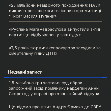
«23 мільйони невідомого походження: НАЗК
викрило розкішне життя інспектора митниці
“Тиса” Василя Пупени»
«Руслана Магамедрасулова випустили з-під
варти: що відбувалось у залі суду»
«7,5 років тюрми: експрокурора засудили за
смертельну п’яну ДТП»
Недавні записи
1,5 мільйона грн застави: суд обрав
запобіжний захід помічнику нардепки Анни
Скороход у справі про «санкційний підкуп»
Що відомо про візит Андрія Єрмака до СЗРУ