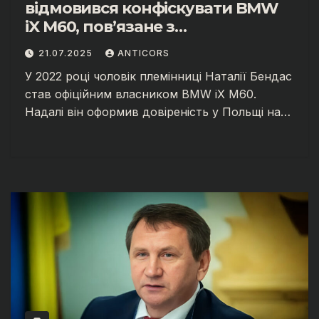
відмовився конфіскувати BMW
iX M60, пов’язане з
ексчиновницею ДПС Наталією
21.07.2025
ANTICORS
Бендас?
У 2022 році чоловік племінниці Наталії Бендас
став офіційним власником BMW iX M60.
Надалі він оформив довіреність у Польщі на…