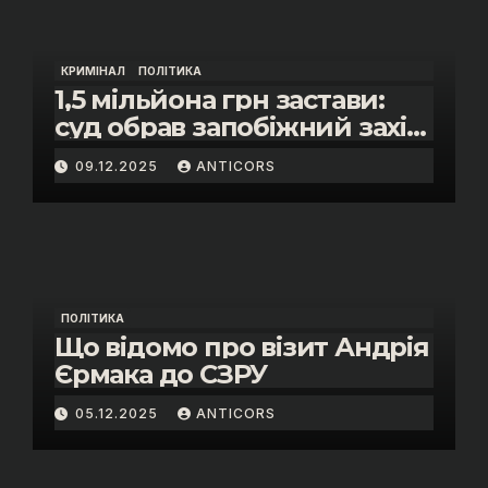
КРИМІНАЛ
ПОЛІТИКА
1,5 мільйона грн застави:
суд обрав запобіжний захід
помічнику нардепки Анни
09.12.2025
ANTICORS
Скороход у справі про
«санкційний підкуп»
ПОЛІТИКА
Що відомо про візит Андрія
Єрмака до СЗРУ
05.12.2025
ANTICORS