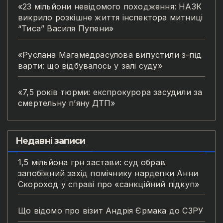
«23 мільйони невідомого походження: НАЗК
викрило розкішне життя інспектора митниці
“Тиса” Василя Пупени»
«Руслана Магамедрасулова випустили з-під
варти: що відбувалось у залі суду»
«7,5 років тюрми: експрокурора засудили за
смертельну п’яну ДТП»
Недавні записи
1,5 мільйона грн застави: суд обрав
запобіжний захід помічнику нардепки Анни
Скороход у справі про «санкційний підкуп»
Що відомо про візит Андрія Єрмака до СЗРУ