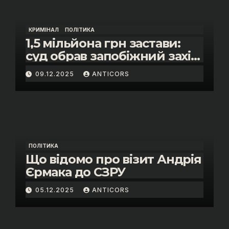
КРИМІНАЛ
ПОЛІТИКА
1,5 мільйона грн застави:
суд обрав запобіжний захід
помічнику нардепки Анни
09.12.2025
ANTICORS
Скороход у справі про
«санкційний підкуп»
ПОЛІТИКА
Що відомо про візит Андрія
Єрмака до СЗРУ
05.12.2025
ANTICORS