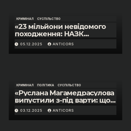
КРИМІНАЛ
СУСПІЛЬСТВО
«23 мільйони невідомого
походження: НАЗК
викрило розкішне життя
05.12.2025
ANTICORS
інспектора митниці “Тиса”
Василя Пупени»
КРИМІНАЛ
ПОЛІТИКА
СУСПІЛЬСТВО
«Руслана Магамедрасулова
випустили з-під варти: що
відбувалось у залі суду»
03.12.2025
ANTICORS