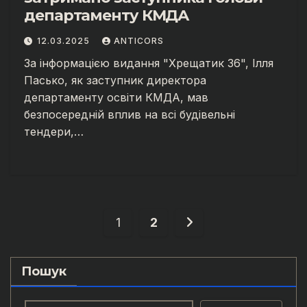
департаменту КМДА
12.03.2025
ANTICORS
За інформацією видання "Хрещатик 36", Ілля
Пасько, як заступник директора
департаменту освіти КМДА, мав
безпосередній вплив на всі будівельні
тендери,…
Posts
1
2
pagination
Пошук