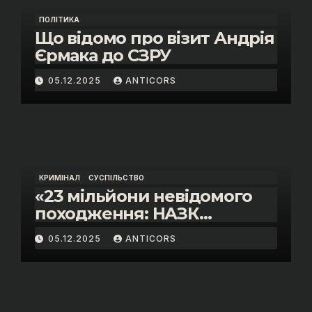
ПОЛІТИКА
Що відомо про візит Андрія
Єрмака до СЗРУ
05.12.2025
ANTICORS
КРИМІНАЛ
СУСПІЛЬСТВО
«23 мільйони невідомого
походження: НАЗК
викрило розкішне життя
05.12.2025
ANTICORS
інспектора митниці “Тиса”
Василя Пупени»