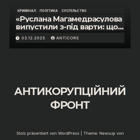
КРИМІНАЛ
ПОЛІТИКА
СУСПІЛЬСТВО
«Руслана Магамедрасулова
випустили з-під варти: що
відбувалось у залі суду»
03.12.2025
ANTICORS
АНТИКОРУПЦІЙНИЙ
ФРОНТ
Stolz präsentiert von WordPress
|
Theme:
Newsup
von