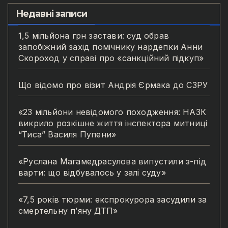
Недавні записи
1,5 мільйона грн застави: суд обрав
запобіжний захід помічнику нардепки Анни
Скороход у справі про «санкційний підкуп»
Що відомо про візит Андрія Єрмака до СЗРУ
«23 мільйони невідомого походження: НАЗК
викрило розкішне життя інспектора митниці
“Тиса” Василя Пупени»
«Руслана Магамедрасулова випустили з-під
варти: що відбувалось у залі суду»
«7,5 років тюрми: експрокурора засудили за
смертельну п’яну ДТП»