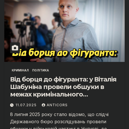
КРИМІНАЛ
ПОЛІТИКА
Від борця до фігуранта: у Віталія
Шабуніна провели обшуки в
межах кримінального
провадження.
11.07.2025
ANTICORS
8 липня 2025 року стало відомо, що слідчі
Державного бюро розслідувань провели
обшуки у військовій частині в Чугуєві, де