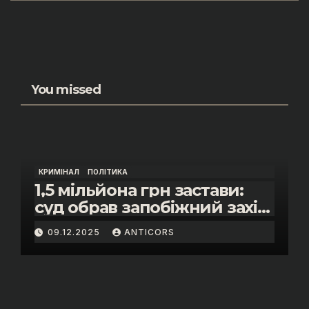
You missed
КРИМІНАЛ
ПОЛІТИКА
1,5 мільйона грн застави:
суд обрав запобіжний захід
помічнику нардепки Анни
09.12.2025
ANTICORS
Скороход у справі про
«санкційний підкуп»