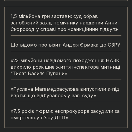
1,5 мільйона грн застави: суд обрав
запобіжний захід помічнику нардепки Анни
Скороход у справі про «санкційний підкуп»
Що відомо про візит Андрія Єрмака до СЗРУ
«23 мільйони невідомого походження: НАЗК
викрило розкішне життя інспектора митниці
“Тиса” Василя Пупени»
«Руслана Магамедрасулова випустили з-під
варти: що відбувалось у залі суду»
«7,5 років тюрми: експрокурора засудили за
смертельну п’яну ДТП»