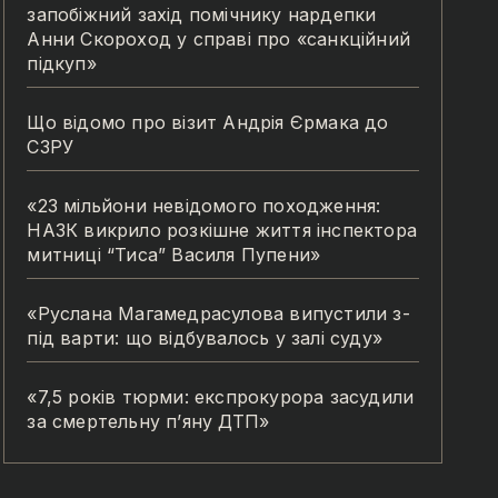
запобіжний захід помічнику нардепки
Анни Скороход у справі про «санкційний
підкуп»
Що відомо про візит Андрія Єрмака до
СЗРУ
«23 мільйони невідомого походження:
НАЗК викрило розкішне життя інспектора
митниці “Тиса” Василя Пупени»
«Руслана Магамедрасулова випустили з-
під варти: що відбувалось у залі суду»
«7,5 років тюрми: експрокурора засудили
за смертельну п’яну ДТП»