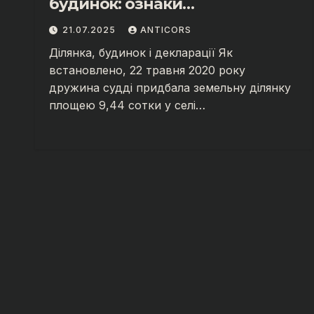
будинок: ознаки
кримінального
21.07.2025
ANTICORS
правопорушення?
Ділянка, будинок і декларації Як
встановлено, 22 травня 2020 року
дружина судді придбала земельну ділянку
площею 9,44 сотки у селі…