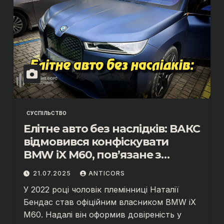
СУСПІЛЬСТВО
Елітне авто без наслідків: ВАКС
відмовився конфіскувати
BMW iX M60, пов’язане з
ексчиновницею ДПС Наталією
21.07.2025
ANTICORS
Бендас?
У 2022 році чоловік племінниці Наталії
Бендас став офіційним власником BMW iX
M60. Надалі він оформив довіреність у