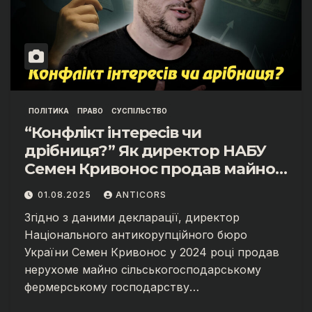
ПОЛІТИКА
ПРАВО
СУСПІЛЬСТВО
“Конфлікт інтересів чи
дрібниця?” Як директор НАБУ
Семен Кривонос продав майно
фірмі, де працює його дружина
01.08.2025
ANTICORS
Згідно з даними декларації, директор
Національного антикорупційного бюро
України Семен Кривонос у 2024 році продав
нерухоме майно сільськогосподарському
фермерському господарству…