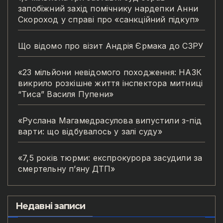
запобіжний захід помічнику нардепки Анни
Скороход у справі про «санкційний підкуп»
Що відомо про візит Андрія Єрмака до СЗРУ
«23 мільйони невідомого походження: НАЗК
викрило розкішне життя інспектора митниці
“Тиса” Василя Пупени»
«Руслана Магамедрасулова випустили з-під
варти: що відбувалось у залі суду»
«7,5 років тюрми: експрокурора засудили за
смертельну п’яну ДТП»
Недавні записи