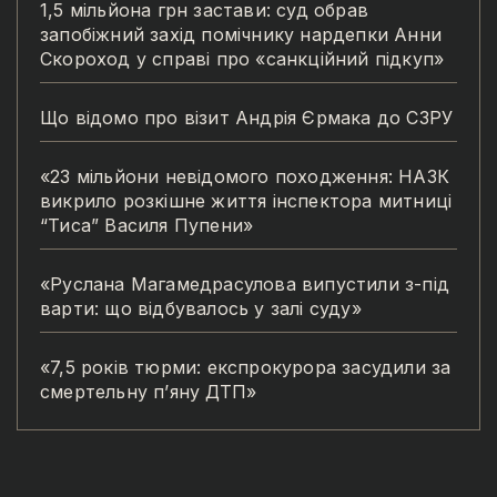
1,5 мільйона грн застави: суд обрав
запобіжний захід помічнику нардепки Анни
Скороход у справі про «санкційний підкуп»
Що відомо про візит Андрія Єрмака до СЗРУ
«23 мільйони невідомого походження: НАЗК
викрило розкішне життя інспектора митниці
“Тиса” Василя Пупени»
«Руслана Магамедрасулова випустили з-під
варти: що відбувалось у залі суду»
«7,5 років тюрми: експрокурора засудили за
смертельну п’яну ДТП»