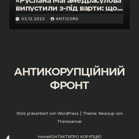
«Руслана Магамедрасулова
випустили з-під варти: що
відбувалось у залі суду»
03.12.2025
ANTICORS
АНТИКОРУПЦІЙНИЙ
ФРОНТ
Stolz präsentiert von WordPress
|
Theme:
Newsup
von
Themeansar
Home
КОНТАКТИ
ПРО КОРУПЦІЮ