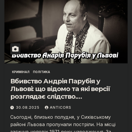
КРИМІНАЛ
ПОЛІТИКА
Вбивство Андрія Парубія у
Львові: що відомо та які версії
розглядає слідство.
Укрінфопрес.
30.08.2025
ANTICORS
Сьогодні, близько полудня, у Сихівському
районі Львова пролунали постріли. На місці
загинув чоловік 1971 року народження. За