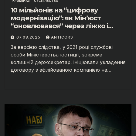
КРИМІНАЛ
СУСПІЛЬСТВО
10 мільйонів на “цифрову
модернізацію”: як Мін’юст
“оновлювався” через ліжко і
фіктивні тендери
07.08.2025
ANTICORS
За версією слідства, у 2021 році службові
особи Міністерства юстиції, зокрема
колишній держсекретар, ініціювали укладення
договору з афілійованою компанією на…