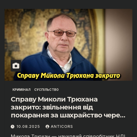
КРИМІНАЛ
СУСПІЛЬСТВО
Справу Миколи Трюхана
закрито: звільнення від
покарання за шахрайство через
давність.
10.08.2025
ANTICORS
Микола Трюхан — науковий співробітник НДІ