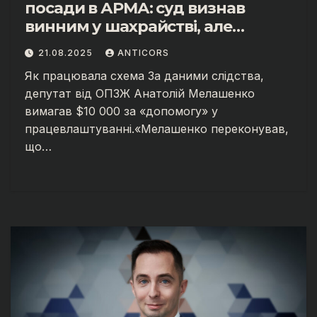
посади в АРМА: суд визнав
винним у шахрайстві, але
відпустив.
21.08.2025
ANTICORS
Як працювала схема За даними слідства,
депутат від ОПЗЖ Анатолій Мелашенко
вимагав $10 000 за «допомогу» у
працевлаштуванні.«Мелашенко переконував,
що…