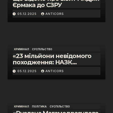
Єрмака до СЗРУ
05.12.2025
ANTICORS
КРИМІНАЛ
СУСПІЛЬСТВО
«23 мільйони невідомого
походження: НАЗК
викрило розкішне життя
05.12.2025
ANTICORS
інспектора митниці “Тиса”
Василя Пупени»
КРИМІНАЛ
ПОЛІТИКА
СУСПІЛЬСТВО