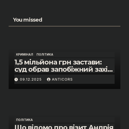
You missed
КРИМІНАЛ
ПОЛІТИКА
1,5 мільйона грн застави:
суд обрав запобіжний захід
помічнику нардепки Анни
09.12.2025
ANTICORS
Скороход у справі про
«санкційний підкуп»
ПОЛІТИКА
Що відомо про візит Андрія