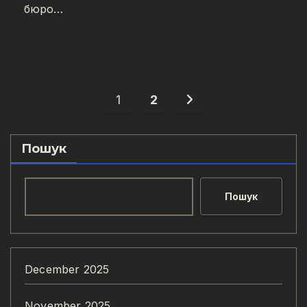
бюро…
Posts
1
2
pagination
Пошук
Пошук
December 2025
November 2025