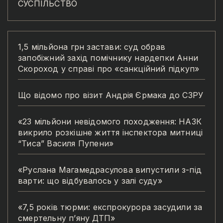
СУСПІЛЬСТВО
1,5 мільйона грн застави: суд обрав
запобіжний захід помічнику нардепки Анни
Скороход у справі про «санкційний підкуп»
Що відомо про візит Андрія Єрмака до СЗРУ
«23 мільйони невідомого походження: НАЗК
викрило розкішне життя інспектора митниці
“Тиса” Василя Пупени»
«Руслана Магамедрасулова випустили з-під
варти: що відбувалось у залі суду»
«7,5 років тюрми: експрокурора засудили за
смертельну п’яну ДТП»