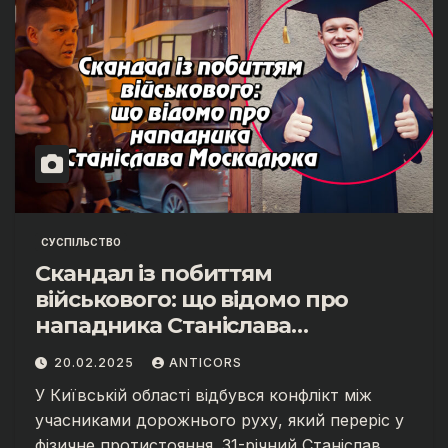
СУСПІЛЬСТВО
Скандал із побиттям
військового: що відомо про
нападника Станіслава
Москалюка та наслідки
20.02.2025
ANTICORS
інциденту
У Київській області відбувся конфлікт між
учасниками дорожнього руху, який переріс у
фізичне протистояння. 31-річний Станіслав