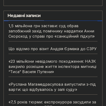
Недавні записи
1,5 мільйона грн застави: суд обрав
запобіжний захід помічнику нардепки Анни
Скороход у справі про «санкційний підкуп»
Що відомо про візит Андрія Єрмака до СЗРУ
«23 мільйони невідомого походження: НАЗК
викрило розкішне життя інспектора митниці
“Тиса” Василя Пупени»
«Руслана Магамедрасулова випустили з-під
варти: що відбувалось у залі суду»
«7,5 років тюрми: експрокурора засудили за