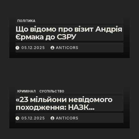
ПОЛІТИКА
Що відомо про візит Андрія
Єрмака до СЗРУ
05.12.2025
ANTICORS
КРИМІНАЛ
СУСПІЛЬСТВО
«23 мільйони невідомого
походження: НАЗК
викрило розкішне життя
05.12.2025
ANTICORS
інспектора митниці “Тиса”
Василя Пупени»