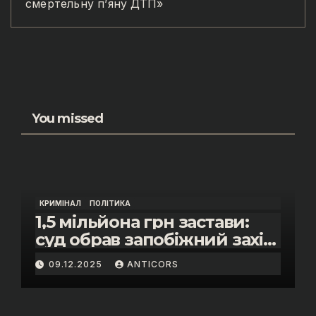
смертельну п’яну ДТП»
You missed
КРИМІНАЛ
ПОЛІТИКА
1,5 мільйона грн застави:
суд обрав запобіжний захід
помічнику нардепки Анни
09.12.2025
ANTICORS
Скороход у справі про
«санкційний підкуп»