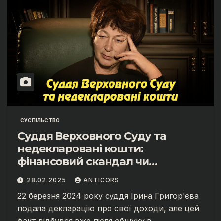
СУСПІЛЬСТВО
Суддя Верховного Суду та
недекларовані кошти:
фінансовий скандал чи
непорозуміння?
28.02.2025
ANTICORS
22 березня 2024 року суддя Ірина Григор'єва
подала декларацію про свої доходи, але цей
факт відбувся вже після обшуку в…