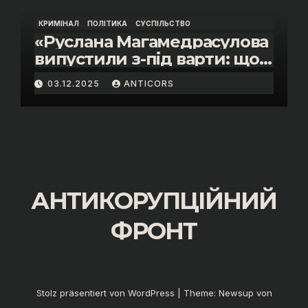
КРИМІНАЛ
ПОЛІТИКА
СУСПІЛЬСТВО
«Руслана Магамедрасулова
випустили з-під варти: що
відбувалось у залі суду»
03.12.2025
ANTICORS
АНТИКОРУПЦІЙНИЙ
ФРОНТ
Stolz präsentiert von WordPress
|
Theme:
Newsup
von