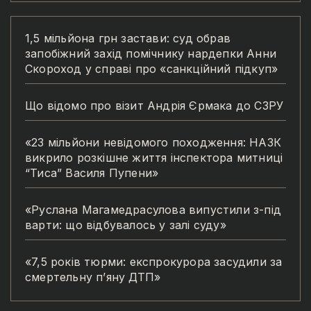
1,5 мільйона грн застави: суд обрав
запобіжний захід помічнику нардепки Анни
Скороход у справі про «санкційний підкуп»
Що відомо про візит Андрія Єрмака до СЗРУ
«23 мільйони невідомого походження: НАЗК
викрило розкішне життя інспектора митниці
“Тиса” Василя Пупени»
«Руслана Магамедрасулова випустили з-під
варти: що відбувалось у залі суду»
«7,5 років тюрми: експрокурора засудили за
смертельну п’яну ДТП»