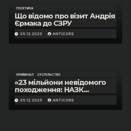
ПОЛІТИКА
Що відомо про візит Андрія
Єрмака до СЗРУ
05.12.2025
ANTICORS
КРИМІНАЛ
СУСПІЛЬСТВО
«23 мільйони невідомого
походження: НАЗК
викрило розкішне життя
05.12.2025
ANTICORS
інспектора митниці “Тиса”
Василя Пупени»