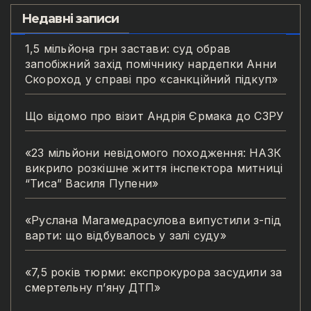
Недавні записи
1,5 мільйона грн застави: суд обрав
запобіжний захід помічнику нардепки Анни
Скороход у справі про «санкційний підкуп»
Що відомо про візит Андрія Єрмака до СЗРУ
«23 мільйони невідомого походження: НАЗК
викрило розкішне життя інспектора митниці
“Тиса” Василя Пупени»
«Руслана Магамедрасулова випустили з-під
варти: що відбувалось у залі суду»
«7,5 років тюрми: експрокурора засудили за
смертельну п’яну ДТП»