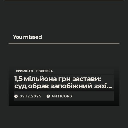
You missed
КРИМІНАЛ
ПОЛІТИКА
1,5 мільйона грн застави:
суд обрав запобіжний захід
помічнику нардепки Анни
09.12.2025
ANTICORS
Скороход у справі про
«санкційний підкуп»