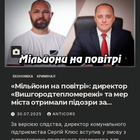
ЕКОНОМІКА
КРИМІНАЛ
«Мільйони на повітрі»: директор
«Вишгородтепломережі» та мер
міста отримали підозри за
масштабні оборудки
30.07.2025
ANTICORS
За версією слідства, директор комунального
підприємства Сергій Клюс вступив у змову з
директоркою приватного товариства для