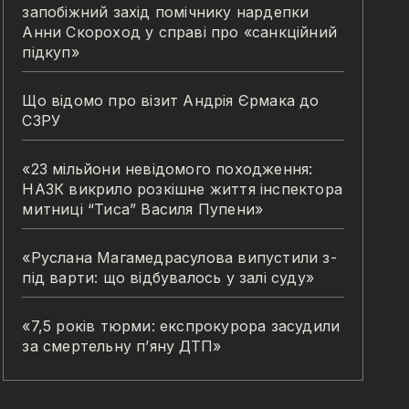
запобіжний захід помічнику нардепки
Анни Скороход у справі про «санкційний
підкуп»
Що відомо про візит Андрія Єрмака до
СЗРУ
«23 мільйони невідомого походження:
НАЗК викрило розкішне життя інспектора
митниці “Тиса” Василя Пупени»
«Руслана Магамедрасулова випустили з-
під варти: що відбувалось у залі суду»
«7,5 років тюрми: експрокурора засудили
за смертельну п’яну ДТП»