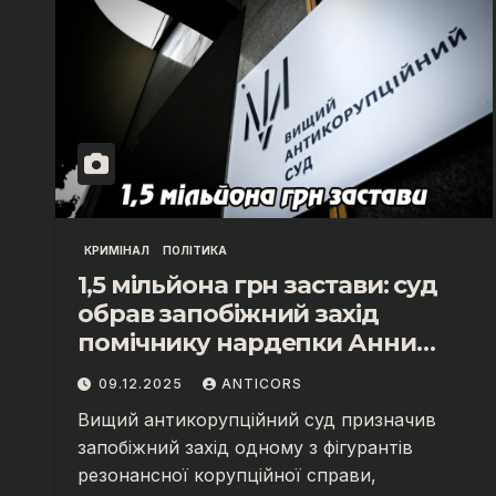
КРИМІНАЛ
ПОЛІТИКА
1,5 мільйона грн застави: суд
обрав запобіжний захід
помічнику нардепки Анни
Скороход у справі про
09.12.2025
ANTICORS
«санкційний підкуп»
Вищий антикорупційний суд призначив
запобіжний захід одному з фігурантів
резонансної корупційної справи,