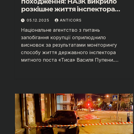
походження: НАЗК викрило
розкішне життя інспектора
митниці “Тиса” Василя
05.12.2025
ANTICORS
Пупени»
Національне агентство з питань
запобігання корупції оприлюднило
висновок за результатами моніторингу
способу життя державного інспектора
митного поста «Тиса» Василя Пупени.…