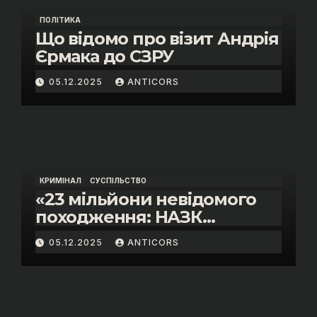
ПОЛІТИКА
Що відомо про візит Андрія
Єрмака до СЗРУ
05.12.2025
ANTICORS
КРИМІНАЛ
СУСПІЛЬСТВО
«23 мільйони невідомого
походження: НАЗК
викрило розкішне життя
05.12.2025
ANTICORS
інспектора митниці “Тиса”
Василя Пупени»