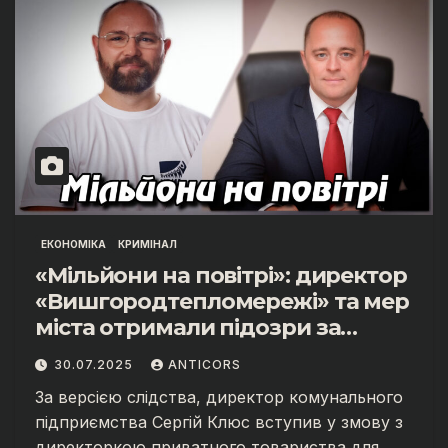
ЕКОНОМІКА
КРИМІНАЛ
«Мільйони на повітрі»: директор
«Вишгородтепломережі» та мер
міста отримали підозри за
масштабні оборудки
30.07.2025
ANTICORS
За версією слідства, директор комунального
підприємства Сергій Клюс вступив у змову з
директоркою приватного товариства для