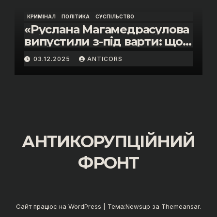
КРИМІНАЛ
ПОЛІТИКА
СУСПІЛЬСТВО
«Руслана Магамедрасулова
випустили з-під варти: що
відбувалось у залі суду»
03.12.2025
ANTICORS
АНТИКОРУПЦІЙНИЙ
ФРОНТ
Сайт працює на WordPress
|
Тема:
Newsup
за
Themeansar
.