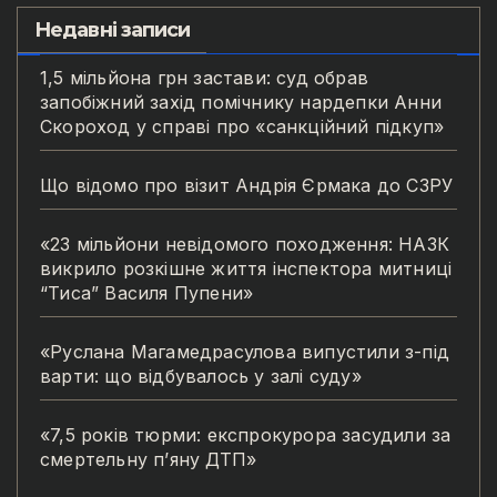
Недавні записи
1,5 мільйона грн застави: суд обрав
запобіжний захід помічнику нардепки Анни
Скороход у справі про «санкційний підкуп»
Що відомо про візит Андрія Єрмака до СЗРУ
«23 мільйони невідомого походження: НАЗК
викрило розкішне життя інспектора митниці
“Тиса” Василя Пупени»
«Руслана Магамедрасулова випустили з-під
варти: що відбувалось у залі суду»
«7,5 років тюрми: експрокурора засудили за
смертельну п’яну ДТП»