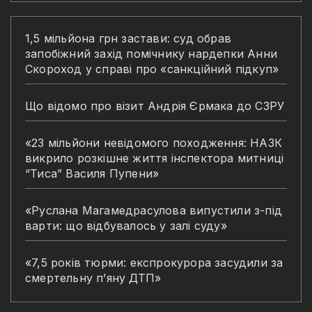
1,5 мільйона грн застави: суд обрав
запобіжний захід помічнику нардепки Анни
Скороход у справі про «санкційний підкуп»
Що відомо про візит Андрія Єрмака до СЗРУ
«23 мільйони невідомого походження: НАЗК
викрило розкішне життя інспектора митниці
“Тиса” Василя Пупени»
«Руслана Магамедрасулова випустили з-під
варти: що відбувалось у залі суду»
«7,5 років тюрми: експрокурора засудили за
смертельну п’яну ДТП»