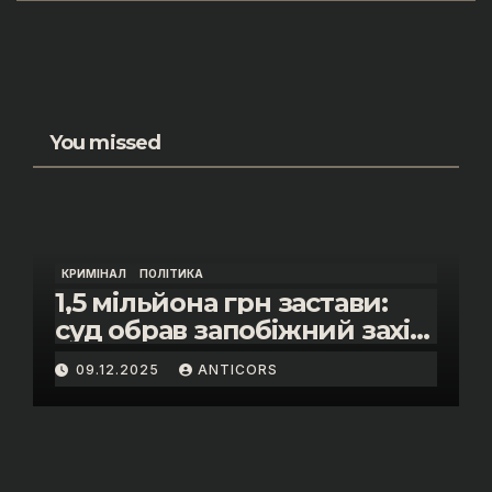
You missed
КРИМІНАЛ
ПОЛІТИКА
1,5 мільйона грн застави:
суд обрав запобіжний захід
помічнику нардепки Анни
09.12.2025
ANTICORS
Скороход у справі про
«санкційний підкуп»