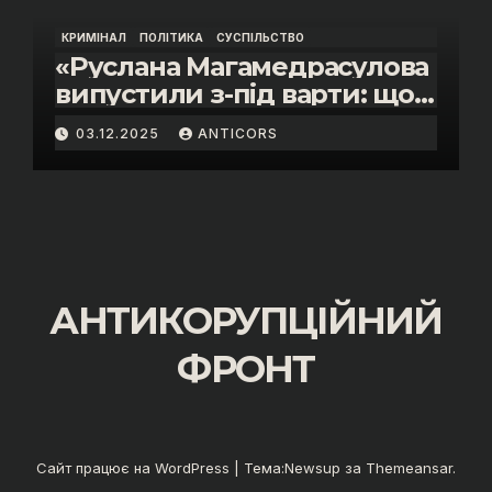
КРИМІНАЛ
ПОЛІТИКА
СУСПІЛЬСТВО
«Руслана Магамедрасулова
випустили з-під варти: що
відбувалось у залі суду»
03.12.2025
ANTICORS
АНТИКОРУПЦІЙНИЙ
ФРОНТ
Сайт працює на WordPress
|
Тема:
Newsup
за
Themeansar
.