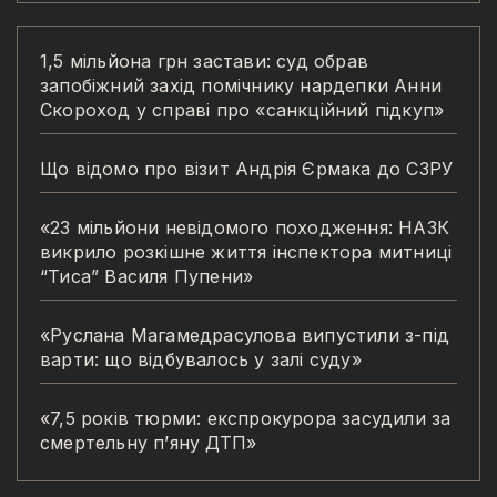
1,5 мільйона грн застави: суд обрав
запобіжний захід помічнику нардепки Анни
Скороход у справі про «санкційний підкуп»
Що відомо про візит Андрія Єрмака до СЗРУ
«23 мільйони невідомого походження: НАЗК
викрило розкішне життя інспектора митниці
“Тиса” Василя Пупени»
«Руслана Магамедрасулова випустили з-під
варти: що відбувалось у залі суду»
«7,5 років тюрми: експрокурора засудили за
смертельну п’яну ДТП»