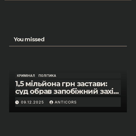
You missed
КРИМІНАЛ
ПОЛІТИКА
1,5 мільйона грн застави:
суд обрав запобіжний захід
помічнику нардепки Анни
09.12.2025
ANTICORS
Скороход у справі про
«санкційний підкуп»