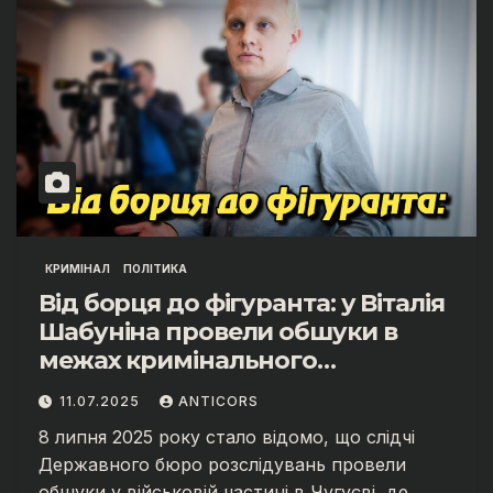
КРИМІНАЛ
ПОЛІТИКА
Від борця до фігуранта: у Віталія
Шабуніна провели обшуки в
межах кримінального
провадження.
11.07.2025
ANTICORS
8 липня 2025 року стало відомо, що слідчі
Державного бюро розслідувань провели
обшуки у військовій частині в Чугуєві, де