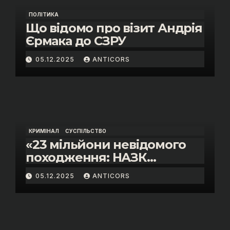
ПОЛІТИКА
Що відомо про візит Андрія
Єрмака до СЗРУ
05.12.2025
ANTICORS
КРИМІНАЛ
СУСПІЛЬСТВО
«23 мільйони невідомого
походження: НАЗК
викрило розкішне життя
05.12.2025
ANTICORS
інспектора митниці “Тиса”
Василя Пупени»