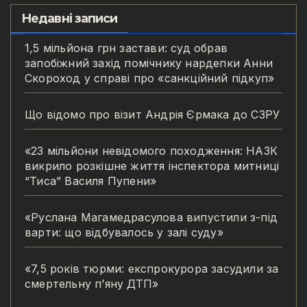
Недавні записи
1,5 мільйона грн застави: суд обрав
запобіжний захід помічнику нардепки Анни
Скороход у справі про «санкційний підкуп»
Що відомо про візит Андрія Єрмака до СЗРУ
«23 мільйони невідомого походження: НАЗК
викрило розкішне життя інспектора митниці
“Тиса” Василя Пупени»
«Руслана Магамедрасулова випустили з-під
варти: що відбувалось у залі суду»
«7,5 років тюрми: експрокурора засудили за
смертельну п’яну ДТП»