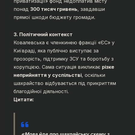
приватизації» фонд недоплатив місту
понад
300 тисяч гривень
, завдавши
прямої шкоди бюджету громади.
3. Політичний контекст
Ковалевська є членкинею фракції «ЄС» у
Київраді, яка публічно виступає за
прозорість, підтримку ЗСУ та боротьбу з
корупцією. Сама ситуація викликає
різке
неприйняття у суспільстві
, оскільки
шахрайство відбувається під прикриттям
благодійної діяльності.
Цитати:
«Мова йде про шахрайську схему з