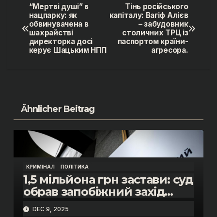
“Мертві душі” в
Тінь російського
Post
нацпарку: як
капіталу: Вагіф Алієв
обвинувачена в
– забудовник
navigation
шахрайстві
столичних ТРЦ із
директорка досі
паспортом країни-
керує Шацьким НПП
агресора.
Ähnlicher Beitrag
КРИМІНАЛ
ПОЛІТИКА
1,5 мільйона грн застави: суд
обрав запобіжний захід
помічнику нардепки Анни
DEC 9, 2025
Скороход у справі про