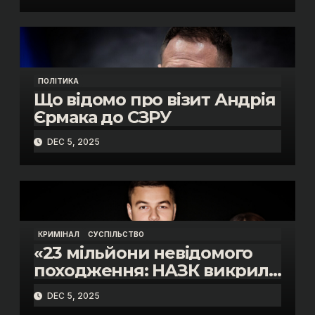
«санкційний підкуп»
ПОЛІТИКА
Що відомо про візит Андрія
Єрмака до СЗРУ
DEC 5, 2025
КРИМІНАЛ
СУСПІЛЬСТВО
«23 мільйони невідомого
походження: НАЗК викрило
розкішне життя інспектора
DEC 5, 2025
митниці “Тиса” Василя