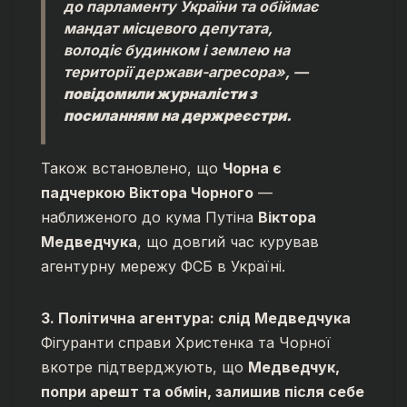
до парламенту України та обіймає
мандат місцевого депутата,
володіє будинком і землею на
території держави-агресора»,
—
повідомили журналісти з
посиланням на держреєстри.
Також встановлено, що
Чорна є
падчеркою Віктора Чорного
—
наближеного до кума Путіна
Віктора
Медведчука
, що довгий час курував
агентурну мережу ФСБ в Україні.
3. Політична агентура: слід Медведчука
Фігуранти справи Христенка та Чорної
вкотре підтверджують, що
Медведчук,
попри арешт та обмін, залишив після себе