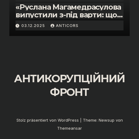
«Руслана Магамедрасулова
випустили з-під варти: що
відбувалось у залі суду»
03.12.2025
ANTICORS
АНТИКОРУПЦІЙНИЙ
ФРОНТ
Stolz präsentiert von WordPress
|
Theme:
Newsup
von
Themeansar