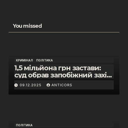
You missed
КРИМІНАЛ
ПОЛІТИКА
1,5 мільйона грн застави:
суд обрав запобіжний захід
помічнику нардепки Анни
09.12.2025
ANTICORS
Скороход у справі про
«санкційний підкуп»
ПОЛІТИКА