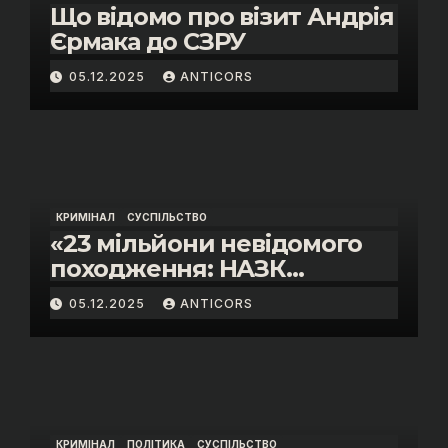
Що відомо про візит Андрія
Єрмака до СЗРУ
05.12.2025
ANTICORS
КРИМІНАЛ
СУСПІЛЬСТВО
«23 мільйони невідомого
походження: НАЗК
викрило розкішне життя
05.12.2025
ANTICORS
інспектора митниці “Тиса”
Василя Пупени»
КРИМІНАЛ
ПОЛІТИКА
СУСПІЛЬСТВО