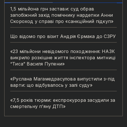
1,5 мільйона грн застави: суд обрав
запобіжний захід помічнику нардепки Анни
Скороход у справі про «санкційний підкуп»
Що відомо про візит Андрія Єрмака до СЗРУ
«23 мільйони невідомого походження: НАЗК
викрило розкішне життя інспектора митниці
“Тиса” Василя Пупени»
«Руслана Магамедрасулова випустили з-під
варти: що відбувалось у залі суду»
«7,5 років тюрми: експрокурора засудили за
смертельну п’яну ДТП»