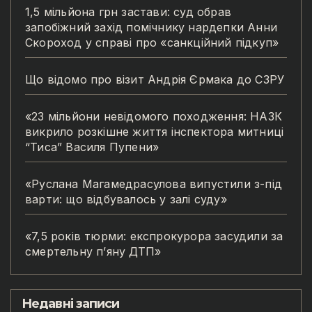
1,5 мільйона грн застави: суд обрав
запобіжний захід помічнику нардепки Анни
Скороход у справі про «санкційний підкуп»
Що відомо про візит Андрія Єрмака до СЗРУ
«23 мільйони невідомого походження: НАЗК
викрило розкішне життя інспектора митниці
“Тиса” Василя Пупени»
«Руслана Магамедрасулова випустили з-під
варти: що відбувалось у залі суду»
«7,5 років тюрми: експрокурора засудили за
смертельну п’яну ДТП»
Недавні записи