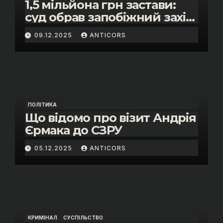
1,5 мільйона грн застави:
суд обрав запобіжний захід
помічнику нардепки Анни
09.12.2025
ANTICORS
Скороход у справі про
«санкційний підкуп»
ПОЛІТИКА
Що відомо про візит Андрія
Єрмака до СЗРУ
05.12.2025
ANTICORS
КРИМІНАЛ
СУСПІЛЬСТВО