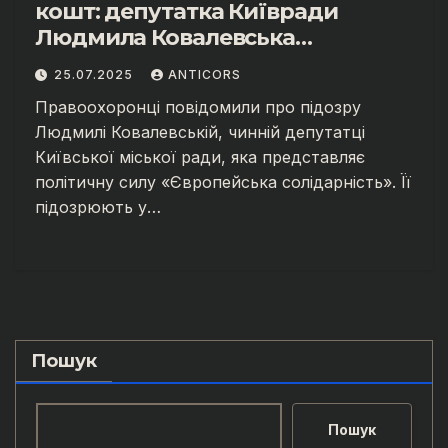
кошт: депутатка Київради
Людмила Ковалевська
підозрюється в шахрайстві з
25.07.2025
ANTICORS
комунальним майном.
Правоохоронці повідомили про підозру
Людмилі Ковалевській, чинній депутатці
Київської міської ради, яка представляє
політичну силу «Європейська солідарність». Її
підозрюють у…
Пошук
Пошук