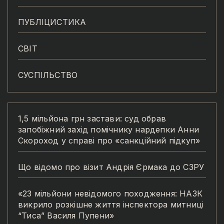
ПУБЛІЦИСТИКА
СВІТ
СУСПІЛЬСТВО
1,5 мільйона грн застави: суд обрав
запобіжний захід помічнику нардепки Анни
Скороход у справі про «санкційний підкуп»
Що відомо про візит Андрія Єрмака до СЗРУ
«23 мільйони невідомого походження: НАЗК
викрило розкішне життя інспектора митниці
“Тиса” Василя Пупени»