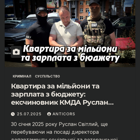
КРИМІНАЛ
СУСПІЛЬСТВО
Квартира за мільйони та
зарплата з бюджету:
ексчиновник КМДА Руслан
Світлий під слідством через
25.07.2025
ANTICORS
статки, що не збігаються з
30 січня 2025 року Руслан Світлий, ще
доходами
перебуваючи на посаді директора
департаменту соціальної та ветеранської