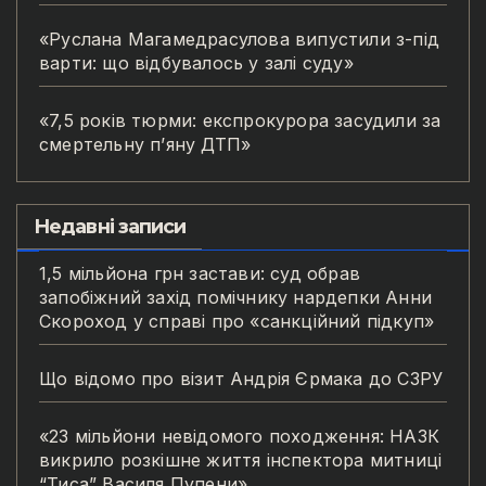
«Руслана Магамедрасулова випустили з-під
варти: що відбувалось у залі суду»
«7,5 років тюрми: експрокурора засудили за
смертельну п’яну ДТП»
Недавні записи
1,5 мільйона грн застави: суд обрав
запобіжний захід помічнику нардепки Анни
Скороход у справі про «санкційний підкуп»
Що відомо про візит Андрія Єрмака до СЗРУ
«23 мільйони невідомого походження: НАЗК
викрило розкішне життя інспектора митниці
“Тиса” Василя Пупени»