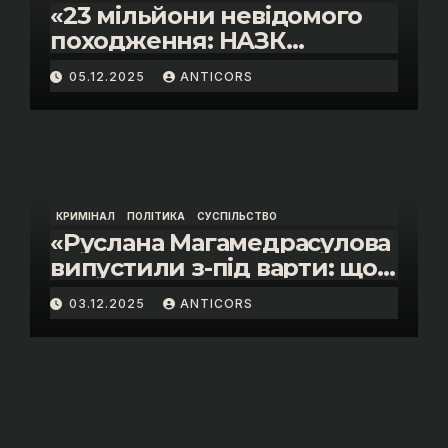
«23 мільйони невідомого
походження: НАЗК
викрило розкішне життя
05.12.2025
ANTICORS
інспектора митниці “Тиса”
Василя Пупени»
КРИМІНАЛ
ПОЛІТИКА
СУСПІЛЬСТВО
«Руслана Магамедрасулова
випустили з-під варти: що
відбувалось у залі суду»
03.12.2025
ANTICORS