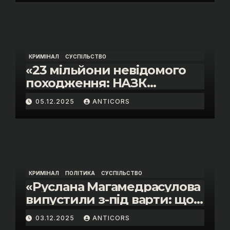
КРИМІНАЛ
СУСПІЛЬСТВО
«23 мільйони невідомого
походження: НАЗК
викрило розкішне життя
05.12.2025
ANTICORS
інспектора митниці “Тиса”
Василя Пупени»
КРИМІНАЛ
ПОЛІТИКА
СУСПІЛЬСТВО
«Руслана Магамедрасулова
випустили з-під варти: що
відбувалось у залі суду»
03.12.2025
ANTICORS