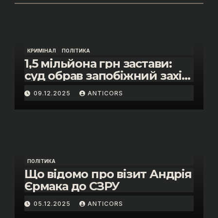
КРИМІНАЛ
ПОЛІТИКА
1,5 мільйона грн застави:
суд обрав запобіжний захід
помічнику нардепки Анни
09.12.2025
ANTICORS
Скороход у справі про
«санкційний підкуп»
ПОЛІТИКА
Що відомо про візит Андрія
Єрмака до СЗРУ
05.12.2025
ANTICORS