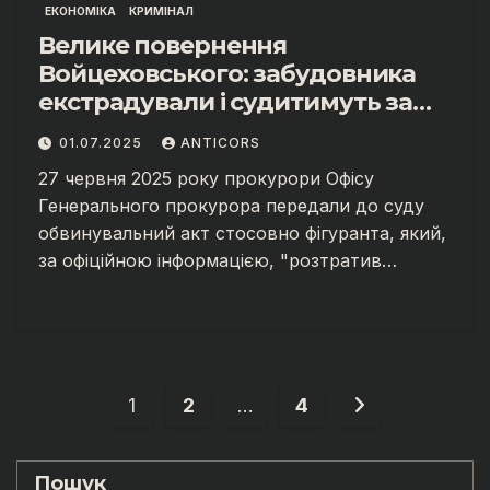
ЕКОНОМІКА
КРИМІНАЛ
Велике повернення
Войцеховського: забудовника
екстрадували і судитимуть за
афери на мільйони
01.07.2025
ANTICORS
27 червня 2025 року прокурори Офісу
Генерального прокурора передали до суду
обвинувальний акт стосовно фігуранта, який,
за офіційною інформацією, "розтратив…
Пагінація
1
2
…
4
записів
Пошук