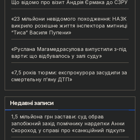
Що відомо про візит Андрія Єрмака до СЗРУ
«23 мільйони невідомого походження: НАЗК
викрило розкішне життя інспектора митниці
“Тиса” Василя Пупени»
«Руслана Магамедрасулова випустили з-під
варти: що відбувалось у залі суду»
«7,5 років тюрми: експрокурора засудили за
смертельну п’яну ДТП»
Недавні записи
1,5 мільйона грн застави: суд обрав
запобіжний захід помічнику нардепки Анни
Скороход у справі про «санкційний підкуп»