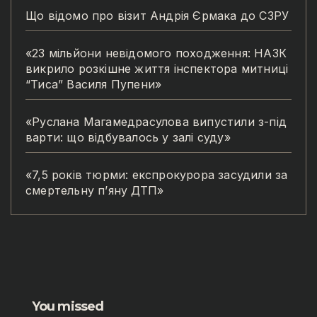
Що відомо про візит Андрія Єрмака до СЗРУ
«23 мільйони невідомого походження: НАЗК
викрило розкішне життя інспектора митниці
“Тиса” Василя Пупени»
«Руслана Магамедрасулова випустили з-під
варти: що відбувалось у залі суду»
«7,5 років тюрми: експрокурора засудили за
смертельну п’яну ДТП»
You missed