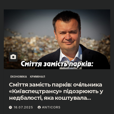
ЕКОНОМІКА
КРИМІНАЛ
Сміття замість парків: очільника
«Київспецтрансу» підозрюють у
недбалості, яка коштувала
Києву 2,5 мільярда.
16.07.2025
ANTICORS