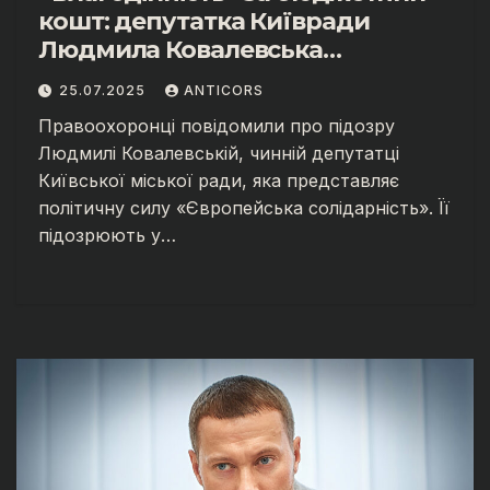
кошт: депутатка Київради
Людмила Ковалевська
підозрюється в шахрайстві з
25.07.2025
ANTICORS
комунальним майном.
Правоохоронці повідомили про підозру
Людмилі Ковалевській, чинній депутатці
Київської міської ради, яка представляє
політичну силу «Європейська солідарність». Її
підозрюють у…