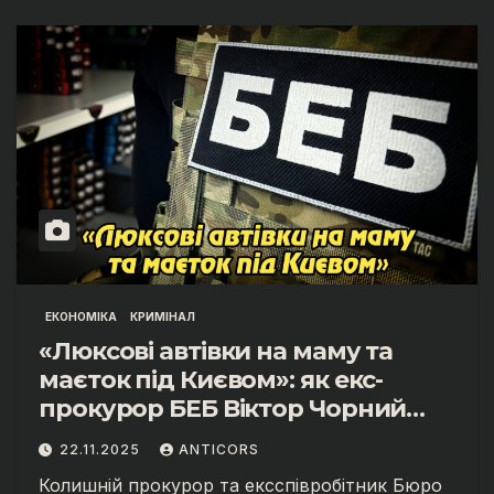
ЕКОНОМІКА
КРИМІНАЛ
«Люксові автівки на маму та
маєток під Києвом»: як екс-
прокурор БЕБ Віктор Чорний
приховував майно
22.11.2025
ANTICORS
Колишній прокурор та ексспівробітник Бюро