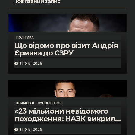
Пов’язаний запис
ПОЛІТИКА
Що відомо про візит Андрія
Єрмака до СЗРУ
ГРУ 5, 2025
КРИМІНАЛ
СУСПІЛЬСТВО
«23 мільйони невідомого
походження: НАЗК викрило
розкішне життя інспектора
ГРУ 5, 2025
митниці “Тиса” Василя