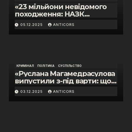
«23 мільйони невідомого
походження: НАЗК
викрило розкішне життя
05.12.2025
ANTICORS
інспектора митниці “Тиса”
Василя Пупени»
КРИМІНАЛ
ПОЛІТИКА
СУСПІЛЬСТВО
«Руслана Магамедрасулова
випустили з-під варти: що
відбувалось у залі суду»
03.12.2025
ANTICORS