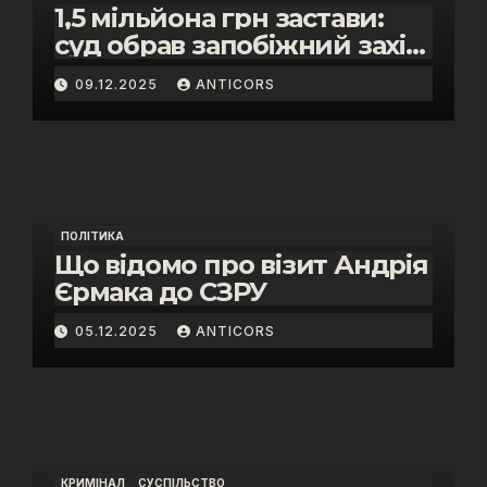
1,5 мільйона грн застави:
суд обрав запобіжний захід
помічнику нардепки Анни
09.12.2025
ANTICORS
Скороход у справі про
«санкційний підкуп»
ПОЛІТИКА
Що відомо про візит Андрія
Єрмака до СЗРУ
05.12.2025
ANTICORS
КРИМІНАЛ
СУСПІЛЬСТВО