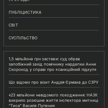
ПУБЛІЦИСТИКА
СВІТ
СУСПІЛЬСТВО
1,5 мільйона грн застави: суд обрав
запобіжний захід помічнику нардепки Анни
Скороход у справі про «санкційний підкуп»
Що відомо про візит Андрія Єрмака до СЗРУ
«23 мільйони невідомого походження: НАЗК
викрило розкішне життя інспектора митниці
“Тиса” Василя Пупени»