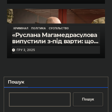
Пупени»
КРИМІНАЛ
ПОЛІТИКА
СУСПІЛЬСТВО
«Руслана Магамедрасулова
випустили з-під варти: що
відбувалось у залі суду»
ГРУ 3, 2025
Пошук
Пошук