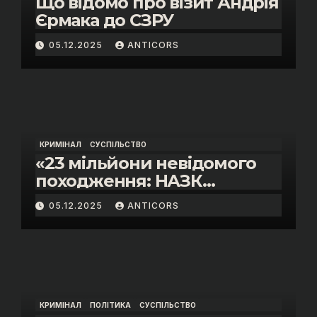
Що відомо про візит Андрія
Єрмака до СЗРУ
05.12.2025
ANTICORS
КРИМІНАЛ
СУСПІЛЬСТВО
«23 мільйони невідомого
походження: НАЗК
викрило розкішне життя
05.12.2025
ANTICORS
інспектора митниці “Тиса”
Василя Пупени»
КРИМІНАЛ
ПОЛІТИКА
СУСПІЛЬСТВО