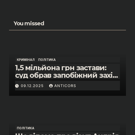
You missed
КРИМІНАЛ
ПОЛІТИКА
1,5 мільйона грн застави:
суд обрав запобіжний захід
помічнику нардепки Анни
09.12.2025
ANTICORS
Скороход у справі про
«санкційний підкуп»
ПОЛІТИКА