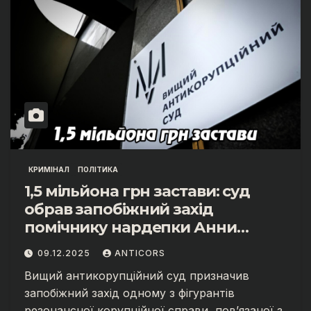
КРИМІНАЛ
ПОЛІТИКА
1,5 мільйона грн застави: суд
обрав запобіжний захід
помічнику нардепки Анни
Скороход у справі про
09.12.2025
ANTICORS
«санкційний підкуп»
Вищий антикорупційний суд призначив
запобіжний захід одному з фігурантів
резонансної корупційної справи, пов’язаної з