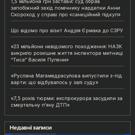
1,5 мільйона грн застави: суд обрав
запобіжний захід помічнику нардепки Анни
Скороход у справі про «санкційний підкуп»
Що відомо про візит Андрія Єрмака до СЗРУ
«23 мільйони невідомого походження: НАЗК
викрило розкішне життя інспектора митниці
“Тиса” Василя Пупени»
«Руслана Магамедрасулова випустили з-під
варти: що відбувалось у залі суду»
«7,5 років тюрми: експрокурора засудили за
смертельну п’яну ДТП»
Недавні записи