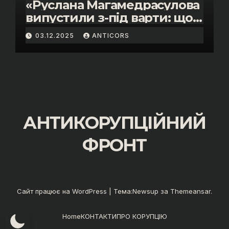
«Руслана Магамедрасулова
випустили з-під варти: що
відбувалось у залі суду»
03.12.2025
ANTICORS
АНТИКОРУПЦІЙНИЙ
ФРОНТ
Сайт працює на WordPress
|
Тема:
Newsup
за
Themeansar
.
Home
КОНТАКТИ
ПРО КОРУПЦІЮ