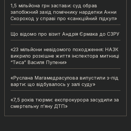
1,5 мільйона грн застави: суд обрав
запобіжний захід помічнику нардепки Анни
Скороход у справі про «санкційний підкуп»
Що відомо про візит Андрія Єрмака до СЗРУ
«23 мільйони невідомого походження: НАЗК
викрило розкішне життя інспектора митниці
“Тиса” Василя Пупени»
«Руслана Магамедрасулова випустили з-під
варти: що відбувалось у залі суду»
«7,5 років тюрми: експрокурора засудили за
смертельну п’яну ДТП»