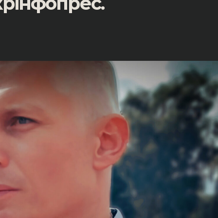
крінфопрес.