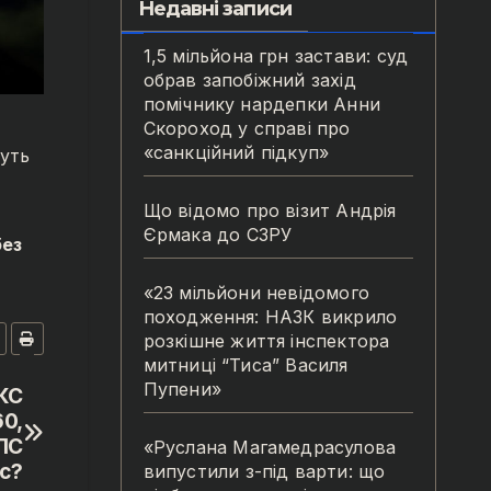
Недавні записи
1,5 мільйона грн застави: суд
обрав запобіжний захід
помічнику нардепки Анни
Скороход у справі про
«санкційний підкуп»
жуть
Що відомо про візит Андрія
Єрмака до СЗРУ
без
«23 мільйони невідомого
походження: НАЗК викрило
розкішне життя інспектора
митниці “Тиса” Василя
Пупени»
АКС
0,
ПС
«Руслана Магамедрасулова
с?
випустили з-під варти: що