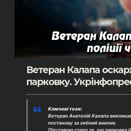
Ветеран Калапа оскарж
парковку. Укрінфопре
Ключові тези:
Ветеран Анатолій Калапа викликав
постанову за хибний виклик.
Підставою стало те, що парковка бі