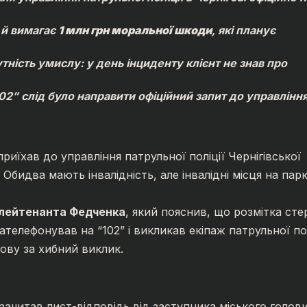
 й вимагає
1 млн грн моральної шкоди
, які планує
ність умислу: у день інциденту клієнт не знав про
102” слід було направити офіційний запит до управління
риїхав до управління патрульної поліції Чернігівської
Обидва мають інвалідність, але інвалідні місця на пар
лейтенанта Федченка
, який пояснив, що розмітка стер
телефонував на “102” і викликав екіпаж патрульної пол
нову за хибний виклик.
зачитав лист-відповідь від заступника міського голов