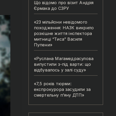
Що відомо про візит Андрія
Єрмака до СЗРУ
«23 мільйони невідомого
походження: НАЗК викрило
розкішне життя інспектора
митниці “Тиса” Василя
Пупени»
«Руслана Магамедрасулова
випустили з-під варти: що
відбувалось у залі суду»
«7,5 років тюрми:
експрокурора засудили за
смертельну п’яну ДТП»