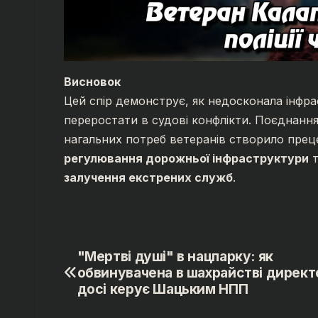
Висновок
Цей спір демонструє, як недосконала інфр
переростати в судові конфлікти. Поєднання 
нагальних потреб ветеранів створило прец
регулювання дорожньої інфраструктури
залучення екстрених служб
.
"Мертві душі" в нацпарку: як
Навігація
обвинувачена в шахрайстві директ
записів
досі керує Шацьким НПП