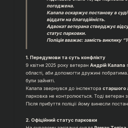
погоджена.
Калапа оскаржує постанову в суді
віддати на благодійність.
Адвокат ветерана стверджує відсут
статус парковки.
Поліція вважає: замість виклику “
1. Передумови та суть конфлікту
9 квітня 2025 року ветеран
Андрій Калапа
п
області, аби допомогти дружині побратима. 
були зайняті.
Калапа звернувся до інспектора
старшого 
парковка не контролюється. Тоді ветеран за
Після прибуття поліції йому винесли поста
2. Офіційний статус парковки
На судовому засіданні суддя
Роман Топіха