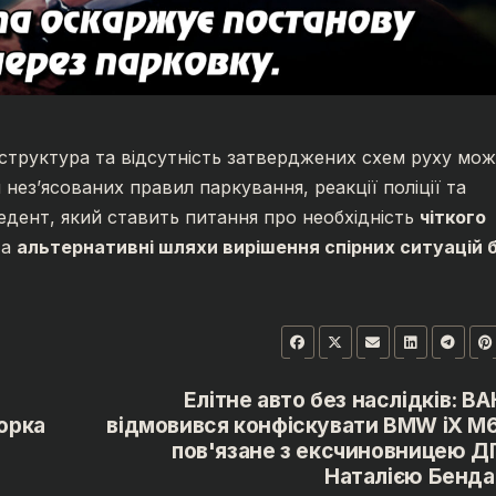
аструктура та відсутність затверджених схем руху мо
нез’ясованих правил паркування, реакції поліції та
едент, який ставить питання про необхідність
чіткого
та
альтернативні шляхи вирішення спірних ситуацій 
Елітне авто без наслідків: В
орка
відмовився конфіскувати BMW iX M6
пов'язане з ексчиновницею Д
Наталією Бенда