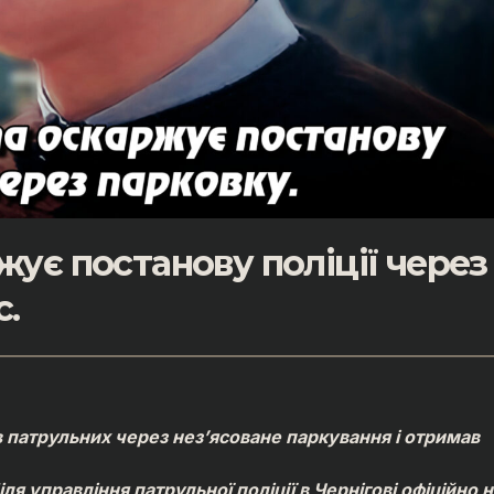
ує постанову поліції через
с.
 патрульних через нез’ясоване паркування і отримав
ля управління патрульної поліції в Чернігові офіційно 