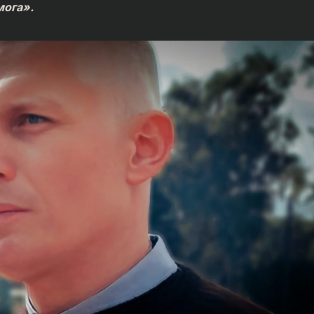
мога».