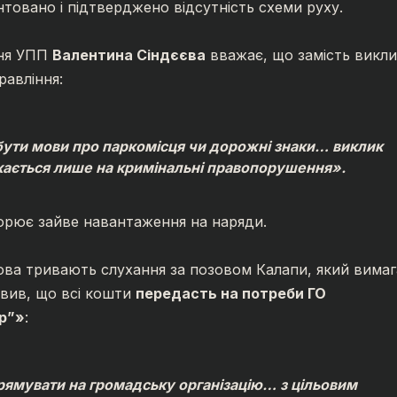
нтовано і підтверджено відсутність схеми руху.
ння УПП
Валентина Сіндєєва
вважає, що замість викли
равління:
ути мови про паркомісця чи дорожні знаки… виклик
кається лише на кримінальні правопорушення».
ворює зайве навантаження на наряди.
ова тривають слухання за позовом Калапи, який вима
явив, що всі кошти
передасть на потреби ГО
ір”»
:
рямувати на громадську організацію… з цільовим