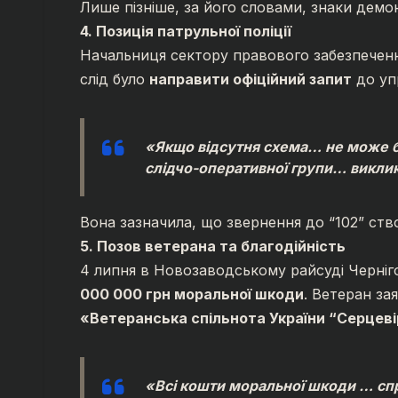
Лише пізніше, за його словами, знаки демо
4. Позиція патрульної поліції
Начальниця сектору правового забезпече
слід було
направити офіційний запит
до уп
«Якщо відсутня схема… не може б
слідчо-оперативної групи… викли
Вона зазначила, що звернення до “102” ст
5. Позов ветерана та благодійність
4 липня в Новозаводському райсуді Черніг
000 000 грн моральної шкоди
. Ветеран за
«Ветеранська спільнота України “Серцев
«Всі кошти моральної шкоди … сп