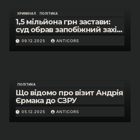
КРИМІНАЛ
ПОЛІТИКА
1,5 мільйона грн застави:
суд обрав запобіжний захід
помічнику нардепки Анни
09.12.2025
ANTICORS
Скороход у справі про
«санкційний підкуп»
ПОЛІТИКА
Що відомо про візит Андрія
Єрмака до СЗРУ
05.12.2025
ANTICORS