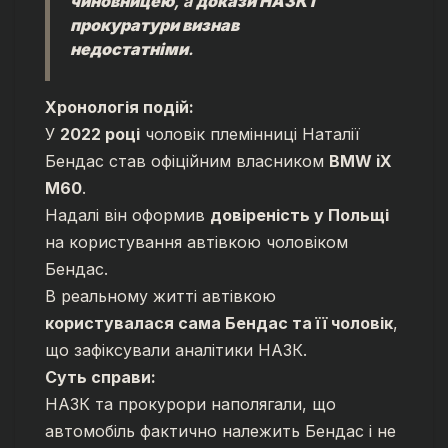
чиновницею
, а
докази НАЗК і
прокуратури визнав
недостатніми
.
Хронологія подій:
У
2022 році
чоловік племінниці Наталії
Бендас став офіційним власником
BMW iX
M60
.
Надалі він оформив
довіреність у Польщі
на користування автівкою чоловіком
Бендас.
В реальному житті автівкою
користувалася сама Бендас та її чоловік
,
що зафіксували аналітики НАЗК.
Суть справи:
НАЗК та прокурори наполягали, що
автомобіль фактично належить Бендас і не