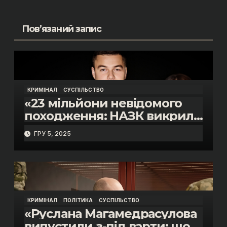
Пов’язаний запис
КРИМІНАЛ
СУСПІЛЬСТВО
«23 мільйони невідомого
походження: НАЗК викрило
розкішне життя інспектора
ГРУ 5, 2025
митниці “Тиса” Василя
Пупени»
КРИМІНАЛ
ПОЛІТИКА
СУСПІЛЬСТВО
«Руслана Магамедрасулова
випустили з-під варти: що