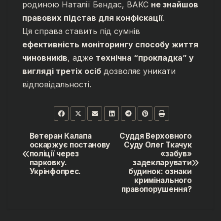
родиною Наталії Бендас, ВАКС
не знайшов
правових підстав для конфіскації
.
Ця справа ставить під сумнів
ефективність моніторингу способу життя
чиновників
, адже
технічна “прокладка” у
вигляді третіх осіб
дозволяє уникати
відповідальності.
Ветеран Калапа
Суддя Верховного
Навігація
оскаржує постанову
Суду Олег Ткачук
поліції через
«забув»
записів
парковку.
задекларувати
Укрінфопрес.
будинок: ознаки
кримінального
правопорушення?