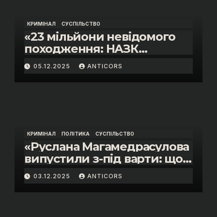
КРИМІНАЛ
СУСПІЛЬСТВО
«23 мільйони невідомого
походження: НАЗК
викрило розкішне життя
05.12.2025
ANTICORS
інспектора митниці “Тиса”
Василя Пупени»
КРИМІНАЛ
ПОЛІТИКА
СУСПІЛЬСТВО
«Руслана Магамедрасулова
випустили з-під варти: що
відбувалось у залі суду»
03.12.2025
ANTICORS