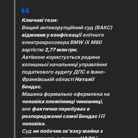
Ключові тези:
Вищий антикорупційний суд (ВАКС)
відмовив у конфіскації
елітного
електрокросовера BMW iX M60
вартістю
2,77 млн грн
.
Автівкою користується родина
колишньої начальниці управління
податкового аудиту ДПС в Івано-
Франківській області
Наталії
Бендас
.
Машина формально оформлена на
чоловіка племінниці чиновниці
,
але
фактично перебуває в
розпорядженні самої Бендас і її
чоловіка
.
Суд
не побачив зв’язку майна з