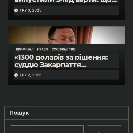
відбувалось у залі суду»
ГРУ 3, 2025
КРИМІНАЛ
ПРАВО
СУСПІЛЬСТВО
«1300 доларів за рішення:
суддю Закарпаття
затримано на гарячому»
ГРУ 2, 2025
Пошук