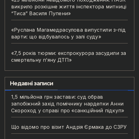
викрило розкішне життя інспектора митниці
“Тиса” Василя Пупени»
«Руслана Магамедрасулова випустили з-під
варти: що відбувалось у залі суду»
«7,5 років тюрми: експрокурора засудили за
смертельну п’яну ДТП»
Недавні записи
1,5 мільйона грн застави: суд обрав
запобіжний захід помічнику нардепки Анни
Скороход у справі про «санкційний підкуп»
Що відомо про візит Андрія Єрмака до СЗРУ