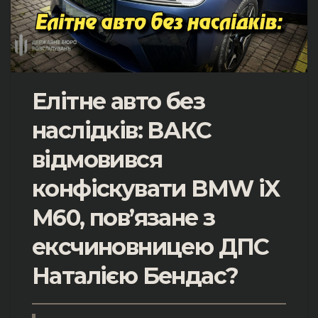
Елітне авто без
наслідків: ВАКС
відмовився
конфіскувати BMW iX
M60, пов’язане з
ексчиновницею ДПС
Наталією Бендас?