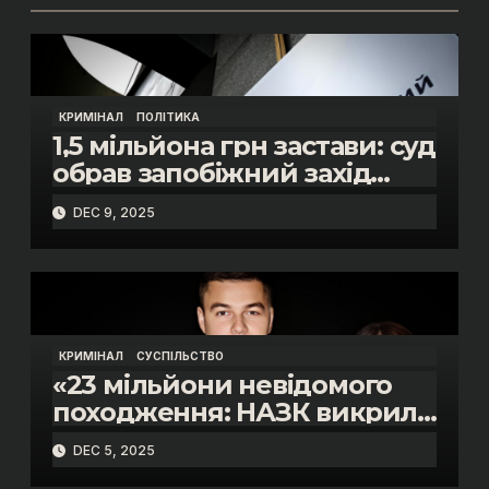
КРИМІНАЛ
ПОЛІТИКА
1,5 мільйона грн застави: суд
обрав запобіжний захід
помічнику нардепки Анни
DEC 9, 2025
Скороход у справі про
«санкційний підкуп»
КРИМІНАЛ
СУСПІЛЬСТВО
«23 мільйони невідомого
походження: НАЗК викрило
розкішне життя інспектора
DEC 5, 2025
митниці “Тиса” Василя