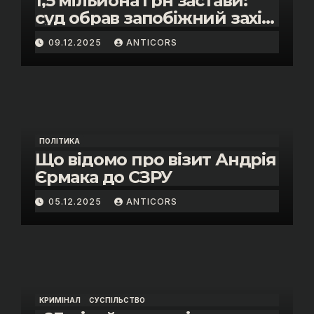
1,5 мільйона грн застави:
суд обрав запобіжний захід
помічнику нардепки Анни
09.12.2025
ANTICORS
Скороход у справі про
«санкційний підкуп»
ПОЛІТИКА
Що відомо про візит Андрія
Єрмака до СЗРУ
05.12.2025
ANTICORS
КРИМІНАЛ
СУСПІЛЬСТВО