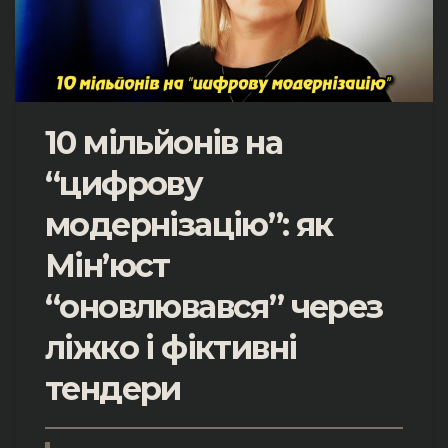
10 мільйонів на
“цифрову
модернізацію”: як
Мін’юст
“оновлювався” через
ліжко і фіктивні
тендери