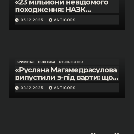
«23 мільйони невідомого
походження: НАЗК
викрило розкішне життя
05.12.2025
ANTICORS
інспектора митниці “Тиса”
Василя Пупени»
КРИМІНАЛ
ПОЛІТИКА
СУСПІЛЬСТВО
«Руслана Магамедрасулова
випустили з-під варти: що
відбувалось у залі суду»
03.12.2025
ANTICORS