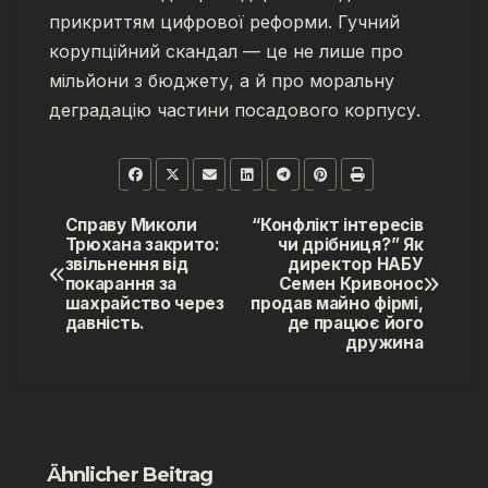
прикриттям цифрової реформи. Гучний
корупційний скандал — це не лише про
мільйони з бюджету, а й про моральну
деградацію частини посадового корпусу.
Справу Миколи
“Конфлікт інтересів
Post
Трюхана закрито:
чи дрібниця?” Як
звільнення від
директор НАБУ
navigation
покарання за
Семен Кривонос
шахрайство через
продав майно фірмі,
давність.
де працює його
дружина
Ähnlicher Beitrag