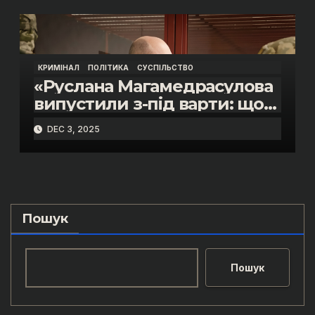
Пупени»
КРИМІНАЛ
ПОЛІТИКА
СУСПІЛЬСТВО
«Руслана Магамедрасулова
випустили з-під варти: що
відбувалось у залі суду»
DEC 3, 2025
Пошук
Пошук