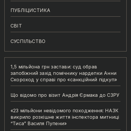
ПУБЛІЦИСТИКА
СВІТ
СУСПІЛЬСТВО
1,5 мільйона грн застави: суд обрав
запобіжний захід помічнику нардепки Анни
Скороход у справі про «санкційний підкуп»
Що відомо про візит Андрія Єрмака до СЗРУ
«23 мільйони невідомого походження: НАЗК
викрило розкішне життя інспектора митниці
“Тиса” Василя Пупени»