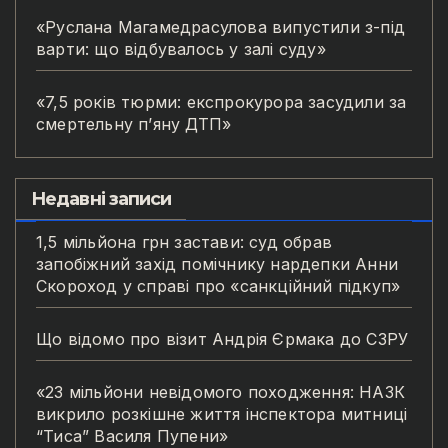
«Руслана Магамедрасулова випустили з-під
варти: що відбувалось у залі суду»
«7,5 років тюрми: експрокурора засудили за
смертельну п’яну ДТП»
Недавні записи
1,5 мільйона грн застави: суд обрав
запобіжний захід помічнику нардепки Анни
Скороход у справі про «санкційний підкуп»
Що відомо про візит Андрія Єрмака до СЗРУ
«23 мільйони невідомого походження: НАЗК
викрило розкішне життя інспектора митниці
“Тиса” Василя Пупени»