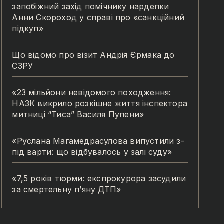
запобіжний захід помічнику нардепки
Анни Скороход у справі про «санкційний
підкуп»
Що відомо про візит Андрія Єрмака до
СЗРУ
«23 мільйони невідомого походження:
НАЗК викрило розкішне життя інспектора
митниці “Тиса” Василя Пупени»
«Руслана Магамедрасулова випустили з-
під варти: що відбувалось у залі суду»
«7,5 років тюрми: експрокурора засудили
за смертельну п’яну ДТП»