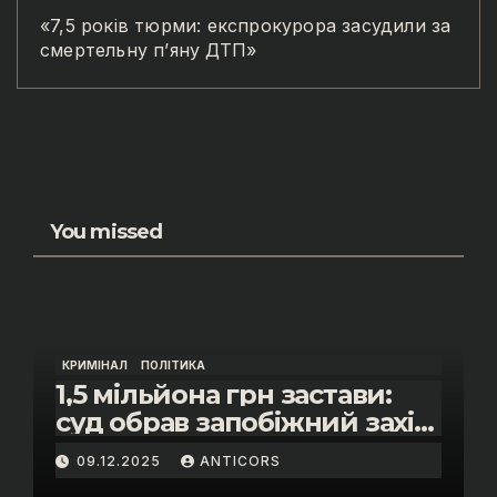
«7,5 років тюрми: експрокурора засудили за
смертельну п’яну ДТП»
You missed
КРИМІНАЛ
ПОЛІТИКА
1,5 мільйона грн застави:
суд обрав запобіжний захід
помічнику нардепки Анни
09.12.2025
ANTICORS
Скороход у справі про