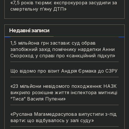
«7,5 років тюрми: експрокурора засудили за
смертельну п’яну ДТП»
Недавні записи
1,5 мільйона грн застави: суд обрав
запобіжний захід помічнику нардепки Анни
Скороход у справі про «санкційний підкуп»
Що відомо про візит Андрія Єрмака до СЗРУ
«23 мільйони невідомого походження: НАЗК
викрило розкішне життя інспектора митниці
“Тиса” Василя Пупени»
«Руслана Магамедрасулова випустили з-під
варти: що відбувалось у залі суду»