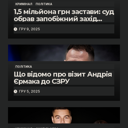
КРИМІНАЛ
ПОЛІТИКА
1,5 мільйона грн застави: суд
обрав запобіжний захід
помічнику нардепки Анни
ГРУ 9, 2025
Скороход у справі про
«санкційний підкуп»
ПОЛІТИКА
Що відомо про візит Андрія
Єрмака до СЗРУ
ГРУ 5, 2025