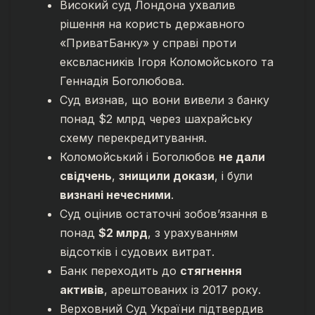
Високий суд Лондона ухвалив
рішення на користь державного
«ПриватБанку» у справі проти
ексвласників Ігоря Коломойського та
Геннадія Боголюбова.
Суд визнав, що вони вивели з банку
понад $2 млрд через шахрайську
схему перекредитування.
Коломойський і Боголюбов
не дали
свідчень
,
знищили докази
, і були
визнані нечесними
.
Суд оцінив остаточні зобов’язання в
понад
$2 млрд
, з урахуванням
відсотків і судових витрат.
Банк переходить до
стягнення
активів
, арештованих із 2017 року.
Верховний Суд України підтвердив