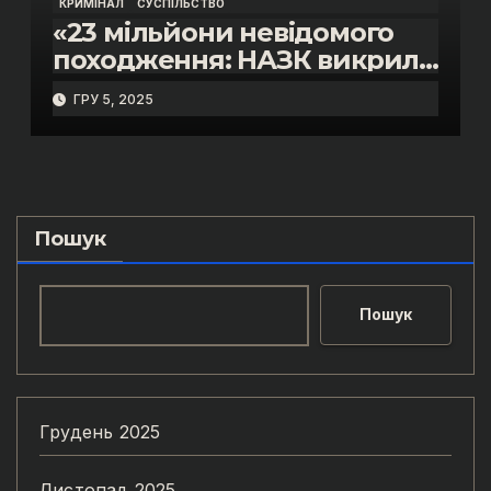
КРИМІНАЛ
СУСПІЛЬСТВО
«23 мільйони невідомого
походження: НАЗК викрило
розкішне життя інспектора
ГРУ 5, 2025
митниці “Тиса” Василя
Пупени»
Пошук
Пошук
Грудень 2025
Листопад 2025