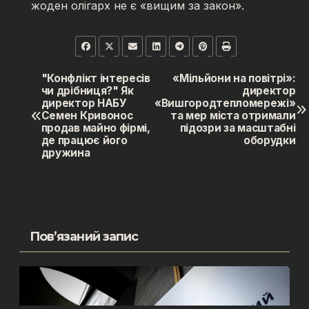
жоден олігарх не є «вищим за закон».
"Конфлікт інтересів
«Мільйони на повітрі»:
Навігація
чи дрібниця?" Як
директор
директор НАБУ
«Вишгородтепломережі»
записів
Семен Кривонос
та мер міста отримали
продав майно фірмі,
підозри за масштабні
де працює його
оборудки
дружина
Пов’язаний запис