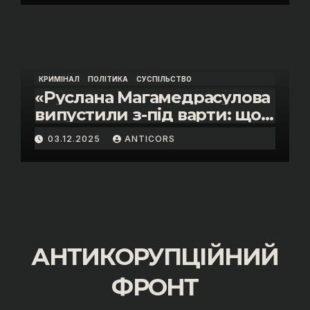
Василя Пупени»
КРИМІНАЛ
ПОЛІТИКА
СУСПІЛЬСТВО
«Руслана Магамедрасулова
випустили з-під варти: що
відбувалось у залі суду»
03.12.2025
ANTICORS
АНТИКОРУПЦІЙНИЙ
ФРОНТ