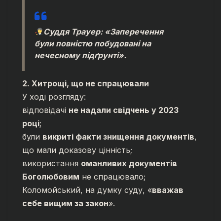
Суддя Трауер: «Заперечення
були повністю побудовані на
нечесному підґрунті».
2. Хитрощі, що не спрацювали
У ході розгляду:
відповідачі
не надали свідчень у 2023
році
;
були
викриті факти знищення документів
,
що мали доказову цінність;
використання
оманливих документів
Боголюбовим
не спрацювало;
Коломойський, на думку суду, «
вважав
себе вищим за закон
».