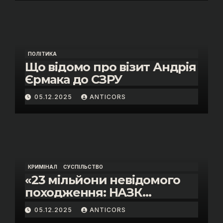
«санкційний підкуп»
ПОЛІТИКА
Що відомо про візит Андрія
Єрмака до СЗРУ
05.12.2025
ANTICORS
КРИМІНАЛ
СУСПІЛЬСТВО
«23 мільйони невідомого
походження: НАЗК
викрило розкішне життя
05.12.2025
ANTICORS
інспектора митниці “Тиса”