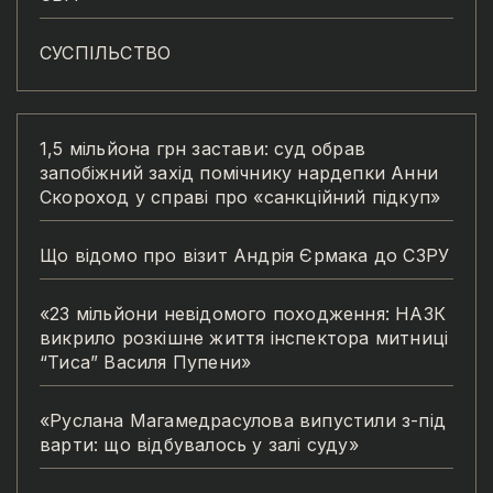
СУСПІЛЬСТВО
1,5 мільйона грн застави: суд обрав
запобіжний захід помічнику нардепки Анни
Скороход у справі про «санкційний підкуп»
Що відомо про візит Андрія Єрмака до СЗРУ
«23 мільйони невідомого походження: НАЗК
викрило розкішне життя інспектора митниці
“Тиса” Василя Пупени»
«Руслана Магамедрасулова випустили з-під
варти: що відбувалось у залі суду»