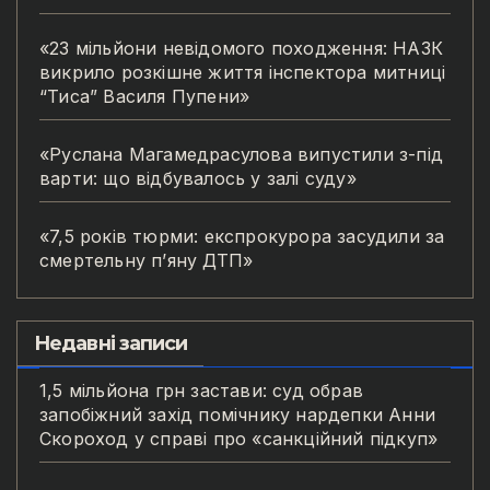
«23 мільйони невідомого походження: НАЗК
викрило розкішне життя інспектора митниці
“Тиса” Василя Пупени»
«Руслана Магамедрасулова випустили з-під
варти: що відбувалось у залі суду»
«7,5 років тюрми: експрокурора засудили за
смертельну п’яну ДТП»
Недавні записи
1,5 мільйона грн застави: суд обрав
запобіжний захід помічнику нардепки Анни
Скороход у справі про «санкційний підкуп»