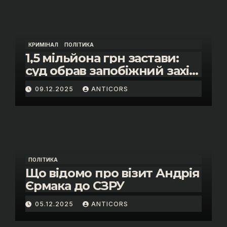
КРИМІНАЛ
ПОЛІТИКА
1,5 мільйона грн застави:
суд обрав запобіжний захід
помічнику нардепки Анни
09.12.2025
ANTICORS
Скороход у справі про
«санкційний підкуп»
ПОЛІТИКА
Що відомо про візит Андрія
Єрмака до СЗРУ
05.12.2025
ANTICORS