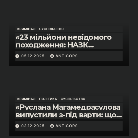
КРИМІНАЛ
СУСПІЛЬСТВО
«23 мільйони невідомого
походження: НАЗК
викрило розкішне життя
05.12.2025
ANTICORS
інспектора митниці “Тиса”
Василя Пупени»
КРИМІНАЛ
ПОЛІТИКА
СУСПІЛЬСТВО
«Руслана Магамедрасулова
випустили з-під варти: що
відбувалось у залі суду»
03.12.2025
ANTICORS