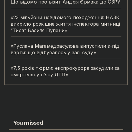
Що відомо про візит Андрія Єрмака до СЗРУ
«23 мільйони невідомого походження: НАЗК
викрило розкішне життя інспектора митниці
“Тиса” Василя Пупени»
«Руслана Магамедрасулова випустили з-під
варти: що відбувалось у залі суду»
«7,5 років тюрми: експрокурора засудили за
смертельну п’яну ДТП»
You missed