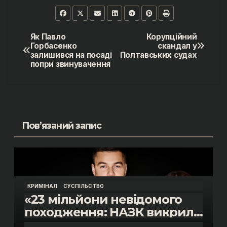
Як Павло
Корупційний
Навігація
Горбасенко
скандал у
залишився на посаді
Полтавських судах
записів
попри звинувачення
Пов’язаний запис
КРИМІНАЛ
СУСПІЛЬСТВО
«23 мільйони невідомого
походження: НАЗК викрило
розкішне життя інспектора