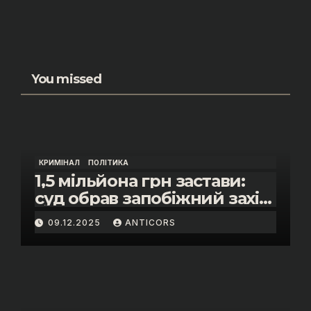
You missed
КРИМІНАЛ
ПОЛІТИКА
1,5 мільйона грн застави:
суд обрав запобіжний захід
помічнику нардепки Анни
09.12.2025
ANTICORS
Скороход у справі про
«санкційний підкуп»