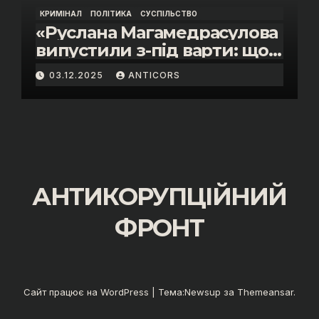
КРИМІНАЛ
ПОЛІТИКА
СУСПІЛЬСТВО
«Руслана Магамедрасулова
випустили з-під варти: що
відбувалось у залі суду»
03.12.2025
ANTICORS
АНТИКОРУПЦІЙНИЙ
ФРОНТ
Сайт працює на WordPress
|
Тема:
Newsup
за
Themeansar
.