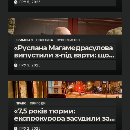
ГРУ 5, 2025
митниці “Тиса” Василя
Пупени»
КРИМІНАЛ
ПОЛІТИКА
СУСПІЛЬСТВО
«Руслана Магамедрасулова
випустили з-під варти: що
відбувалось у залі суду»
ГРУ 3, 2025
ПРАВО
ПРИГОДИ
«7,5 років тюрми:
експрокурора засудили за
смертельну п’яну ДТП»
ГРУ 2, 2025