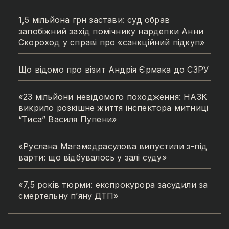
1,5 мільйона грн застави: суд обрав
запобіжний захід помічнику нардепки Анни
Скороход у справі про «санкційний підкуп»
Що відомо про візит Андрія Єрмака до СЗРУ
«23 мільйони невідомого походження: НАЗК
викрило розкішне життя інспектора митниці
“Тиса” Василя Пупени»
«Руслана Магамедрасулова випустили з-під
варти: що відбувалось у залі суду»
«7,5 років тюрми: експрокурора засудили за
смертельну п’яну ДТП»