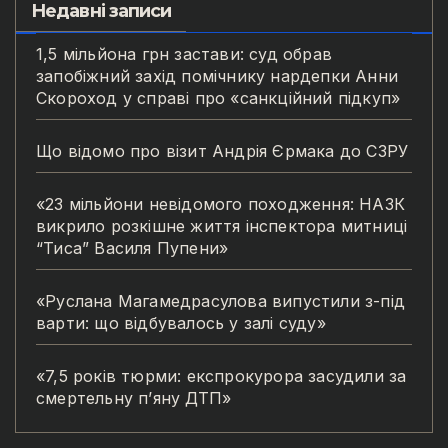
Недавні записи
1,5 мільйона грн застави: суд обрав
запобіжний захід помічнику нардепки Анни
Скороход у справі про «санкційний підкуп»
Що відомо про візит Андрія Єрмака до СЗРУ
«23 мільйони невідомого походження: НАЗК
викрило розкішне життя інспектора митниці
“Тиса” Василя Пупени»
«Руслана Магамедрасулова випустили з-під
варти: що відбувалось у залі суду»
«7,5 років тюрми: експрокурора засудили за
смертельну п’яну ДТП»