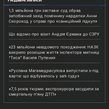
Недавні записи
1,5 мільйона грн застави: суд обрав
запобіжний захід помічнику нардепки Анни
Скороход у справі про «санкційний підкуп»
Що відомо про візит Андрія Єрмака до СЗРУ
«23 мільйони невідомого походження: НАЗК
викрило розкішне життя інспектора митниці
“Тиса” Василя Пупени»
«Руслана Магамедрасулова випустили з-під
варти: що відбувалось у залі суду»
«7,5 років тюрми: експрокурора засудили за
смертельну п’яну ДТП»