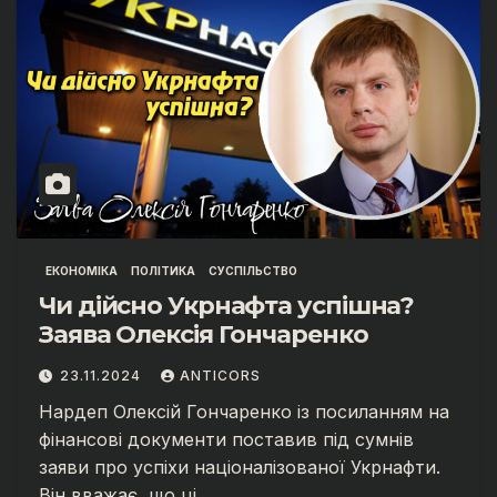
ЕКОНОМІКА
ПОЛІТИКА
СУСПІЛЬСТВО
Чи дійсно Укрнафта успішна?
Заява Олексія Гончаренко
23.11.2024
ANTICORS
Нардеп Олексій Гончаренко із посиланням на
фінансові документи поставив під сумнів
заяви про успіхи націоналізованої Укрнафти.
Він вважає, що ці…