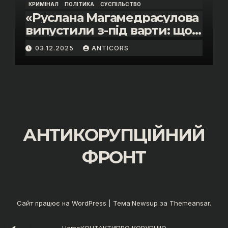
КРИМІНАЛ
ПОЛІТИКА
СУСПІЛЬСТВО
«Руслана Магамедрасулова
випустили з-під варти: що
відбувалось у залі суду»
03.12.2025
ANTICORS
АНТИКОРУПЦІЙНИЙ
ФРОНТ
Сайт працює на WordPress
|
Тема:
Newsup
за
Themeansar
.
Home
КОНТАКТИ
ПРО КОРУПЦІЮ