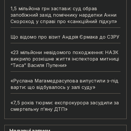
1,5 мільйона грн застави: суд обрав
запобіжний захід помічнику нардепки Анни
Скороход у справі про «санкційний підкуп»
Що відомо про візит Андрія Єрмака до СЗРУ
«23 мільйони невідомого походження: НАЗК
викрило розкішне життя інспектора митниці
“Тиса” Василя Пупени»
«Руслана Магамедрасулова випустили з-під
варти: що відбувалось у залі суду»
«7,5 років тюрми: експрокурора засудили за
смертельну п’яну ДТП»