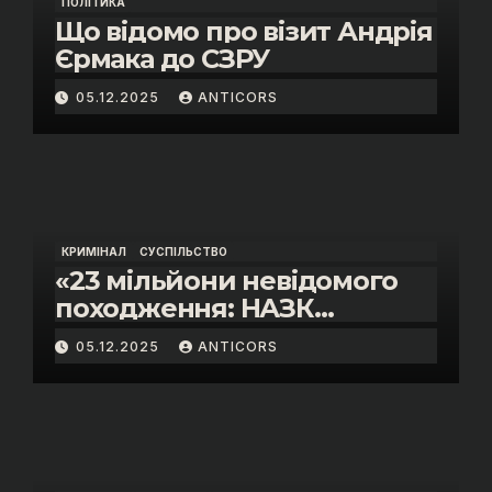
ПОЛІТИКА
Що відомо про візит Андрія
Єрмака до СЗРУ
05.12.2025
ANTICORS
КРИМІНАЛ
СУСПІЛЬСТВО
«23 мільйони невідомого
походження: НАЗК
викрило розкішне життя
05.12.2025
ANTICORS
інспектора митниці “Тиса”
Василя Пупени»