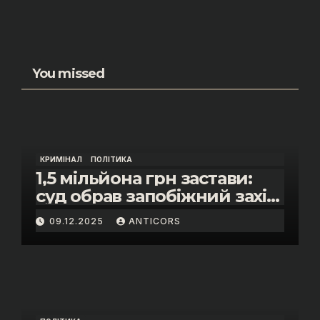
You missed
КРИМІНАЛ
ПОЛІТИКА
1,5 мільйона грн застави:
суд обрав запобіжний захід
помічнику нардепки Анни
09.12.2025
ANTICORS
Скороход у справі про
«санкційний підкуп»