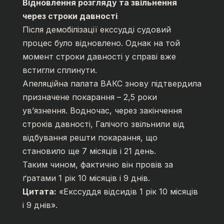
Відновлення розгляду та звільнення
через строки давності
Після демобілізації екссудді судовий
процес було відновлено. Однак на той
момент строки давності у справі вже
встигли сплинути.
Апеляційна палата ВАКС знову підтвердила
призначене покарання – 2,5 роки
ув’язнення. Водночас, через закінчення
строків давності, Галічого звільнили від
відбування решти покарання, що
становило ще 7 місяців і 21 день.
Таким чином, фактично він провів за
ґратами 1 рік 10 місяців і 9 днів.
Цитата:
«Екссуддя відсидів 1 рік 10 місяців
і 9 днів».