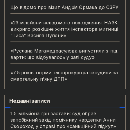
Що відомо про візит Андрія Єрмака до СЗРУ
«23 мільйони невідомого походження: НАЗК
викрило розкішне життя інспектора митниці
“Тиса” Василя Пупени»
«Руслана Магамедрасулова випустили з-під
варти: що відбувалось у залі суду»
«7,5 років тюрми: експрокурора засудили за
смертельну п’яну ДТП»
Недавні записи
1,5 мільйона грн застави: суд обрав
запобіжний захід помічнику нардепки Анни
Скороход у справі про «санкційний підкуп»