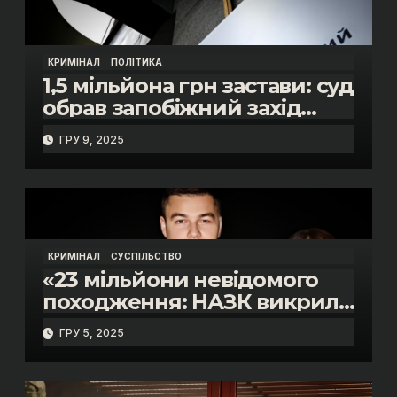
КРИМІНАЛ
ПОЛІТИКА
1,5 мільйона грн застави: суд
обрав запобіжний захід
помічнику нардепки Анни
ГРУ 9, 2025
Скороход у справі про
«санкційний підкуп»
КРИМІНАЛ
СУСПІЛЬСТВО
«23 мільйони невідомого
походження: НАЗК викрило
розкішне життя інспектора
ГРУ 5, 2025
митниці “Тиса” Василя
Пупени»