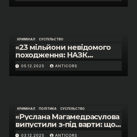
КРИМІНАЛ
СУСПІЛЬСТВО
«23 мільйони невідомого
походження: НАЗК
викрило розкішне життя
05.12.2025
ANTICORS
інспектора митниці “Тиса”
Василя Пупени»
КРИМІНАЛ
ПОЛІТИКА
СУСПІЛЬСТВО
«Руслана Магамедрасулова
випустили з-під варти: що
відбувалось у залі суду»
03.12.2025
ANTICORS