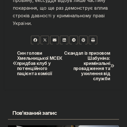
провину, екссуддя відбув лише частину
покарання, що ще раз демонструє вплив
строків давності у кримінальному праві
України.
Син голови
Скандал із призовом
Навігація
Хмельницької МСЕК
Шабуніна:
придбав клуб у
кримінальні
записів
потенційного
провадження та
пацієнта комісії
ухилення від
служби
Пов’язаний запис