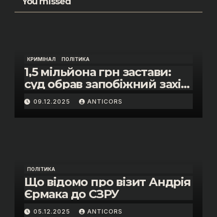
You missed
КРИМІНАЛ
ПОЛІТИКА
1,5 мільйона грн застави:
суд обрав запобіжний захід
помічнику нардепки Анни
09.12.2025
ANTICORS
Скороход у справі про
«санкційний підкуп»
ПОЛІТИКА
Що відомо про візит Андрія
Єрмака до СЗРУ
05.12.2025
ANTICORS