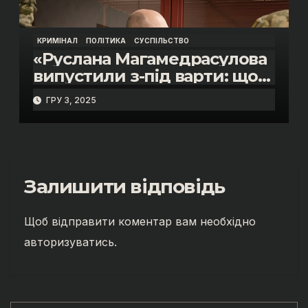
КРИМІНАЛ
ПОЛІТИКА
СУСПІЛЬСТВО
«Руслана Магамедрасулова
випустили з-під варти: що
відбувалось у залі суду»
ГРУ 3, 2025
Залишити відповідь
Щоб відправити коментар вам необхідно
авторизуватись
.