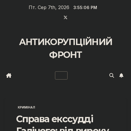
Перейти
Пт. Сер 7th, 2026
3:55:06 PM
до
вмісту
АНТИКОРУПЦІЙНИЙ
ФРОНТ
КРИМІНАЛ
Справа екссудді
Галічого: від вироку