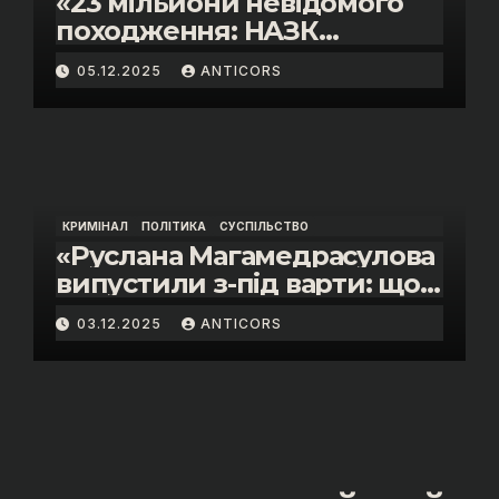
«23 мільйони невідомого
походження: НАЗК
викрило розкішне життя
05.12.2025
ANTICORS
інспектора митниці “Тиса”
Василя Пупени»
КРИМІНАЛ
ПОЛІТИКА
СУСПІЛЬСТВО
«Руслана Магамедрасулова
випустили з-під варти: що
відбувалось у залі суду»
03.12.2025
ANTICORS