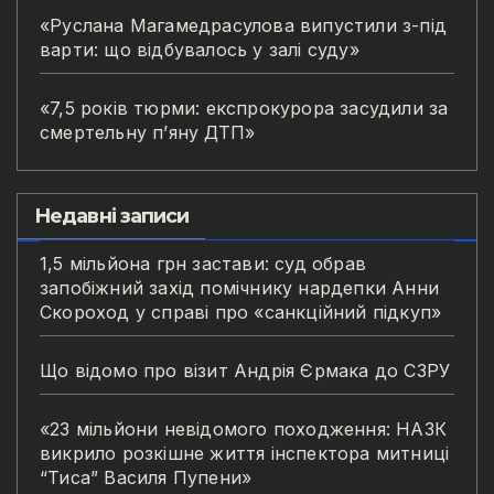
«Руслана Магамедрасулова випустили з-під
варти: що відбувалось у залі суду»
«7,5 років тюрми: експрокурора засудили за
смертельну п’яну ДТП»
Недавні записи
1,5 мільйона грн застави: суд обрав
запобіжний захід помічнику нардепки Анни
Скороход у справі про «санкційний підкуп»
Що відомо про візит Андрія Єрмака до СЗРУ
«23 мільйони невідомого походження: НАЗК
викрило розкішне життя інспектора митниці
“Тиса” Василя Пупени»