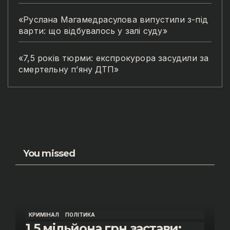
«Руслана Магамедрасулова випустили з-під
варти: що відбувалось у залі суду»
«7,5 років тюрми: експрокурора засудили за
смертельну п’яну ДТП»
You missed
КРИМІНАЛ
ПОЛІТИКА
1,5 мільйона грн застави: