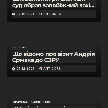
суд обрав запобіжний захід
помічнику нардепки Анни
09.12.2025
ANTICORS
Скороход у справі про
«санкційний підкуп»
ПОЛІТИКА
Що відомо про візит Андрія
Єрмака до СЗРУ
05.12.2025
ANTICORS
КРИМІНАЛ
СУСПІЛЬСТВО