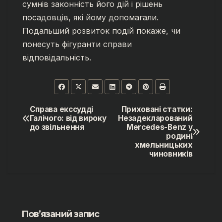
сумнів законність його дій і рішень
посадовців, які йому допомагали.
Подальший розвиток подій покаже, чи
понесуть фігуранти справи
відповідальність.
Справа екссудді
Приховані статки:
Навігація
Галічого: від вироку
Незадекларований
до звільнення
Mercedes-Benz у
записів
родині
хмельницьких
чиновників
Пов’язаний запис