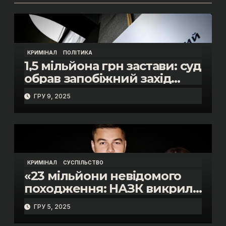
КРИМІНАЛ
ПОЛІТИКА
1,5 мільйона грн застави: суд
обрав запобіжний захід
помічнику нардепки Анни
ГРУ 9, 2025
Скороход у справі про
«санкційний підкуп»
КРИМІНАЛ
СУСПІЛЬСТВО
«23 мільйони невідомого
походження: НАЗК викрило
розкішне життя інспектора
ГРУ 5, 2025
митниці “Тиса” Василя