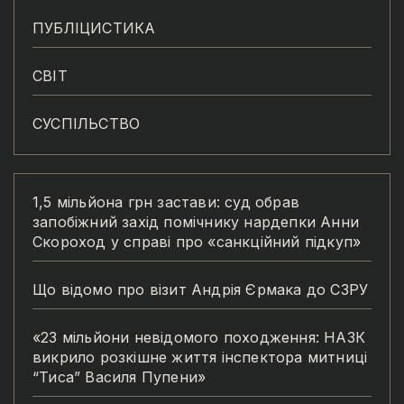
ПУБЛІЦИСТИКА
СВІТ
СУСПІЛЬСТВО
1,5 мільйона грн застави: суд обрав
запобіжний захід помічнику нардепки Анни
Скороход у справі про «санкційний підкуп»
Що відомо про візит Андрія Єрмака до СЗРУ
«23 мільйони невідомого походження: НАЗК
викрило розкішне життя інспектора митниці
“Тиса” Василя Пупени»