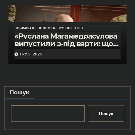
Пупени»
КРИМІНАЛ
ПОЛІТИКА
СУСПІЛЬСТВО
«Руслана Магамедрасулова
випустили з-під варти: що
відбувалось у залі суду»
ГРУ 3, 2025
Пошук
Пошук