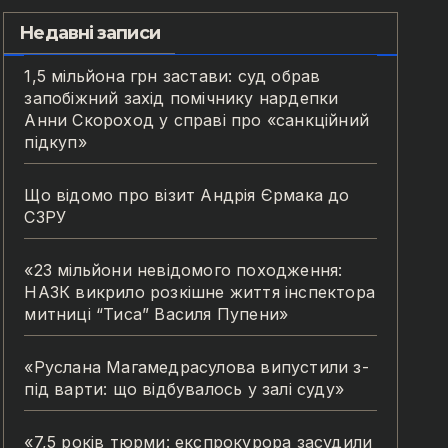
Недавні записи
1,5 мільйона грн застави: суд обрав
запобіжний захід помічнику нардепки
Анни Скороход у справі про «санкційний
підкуп»
Що відомо про візит Андрія Єрмака до
СЗРУ
«23 мільйони невідомого походження:
НАЗК викрило розкішне життя інспектора
митниці “Тиса” Василя Пупени»
«Руслана Магамедрасулова випустили з-
під варти: що відбувалось у залі суду»
«7,5 років тюрми: експрокурора засудили