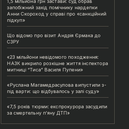
1,5 мільйона грн застави: суд обрав
запобіжний захід помічнику нардепки
Анни Скороход у справі про «санкційний
підкуп»
Що відомо про візит Андрія Єрмака до
СЗРУ
«23 мільйони невідомого походження:
НАЗК викрило розкішне життя інспектора
митниці “Тиса” Василя Пупени»
«Руслана Магамедрасулова випустили з-
під варти: що відбувалось у залі суду»
«7,5 років тюрми: експрокурора засудили
за смертельну п’яну ДТП»