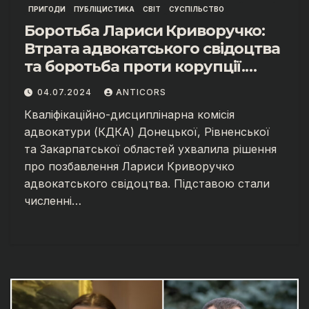
ПРИГОДИ
ПУБЛІЦИСТИКА
СВІТ
СУСПІЛЬСТВО
Боротьба Лариси Криворучко:
Втрата адвокатського свідоцтва
та боротьба проти корупції.
АНТИКОРУПЦІЙНИЙ ФРОНТ
04.07.2024
ANTICORS
ЛАРИСИ КРИВОРУЧКО.
Кваліфікаційно-дисциплінарна комісія
адвокатури (КДКА) Донецької, Рівненської
та Закарпатської областей ухвалила рішення
про позбавлення Лариси Криворучко
адвокатського свідоцтва. Підставою стали
численні…