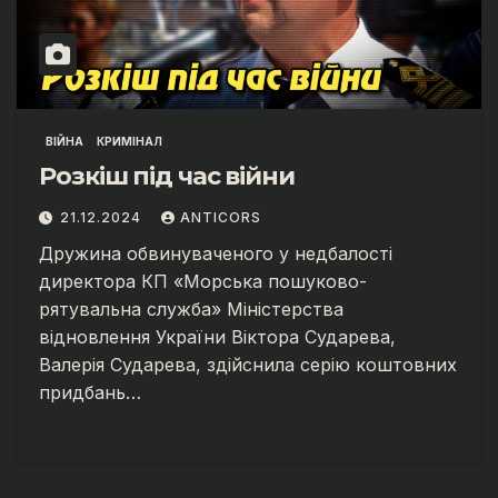
ВІЙНА
КРИМІНАЛ
Розкіш під час війни
21.12.2024
ANTICORS
Дружина обвинуваченого у недбалості
директора КП «Морська пошуково-
рятувальна служба» Міністерства
відновлення України Віктора Сударева,
Валерія Сударева, здійснила серію коштовних
придбань…