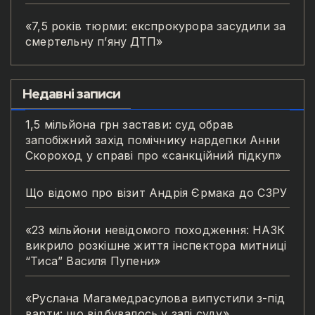
«7,5 років тюрми: експрокурора засудили за
смертельну п’яну ДТП»
Недавні записи
1,5 мільйона грн застави: суд обрав
запобіжний захід помічнику нардепки Анни
Скороход у справі про «санкційний підкуп»
Що відомо про візит Андрія Єрмака до СЗРУ
«23 мільйони невідомого походження: НАЗК
викрило розкішне життя інспектора митниці
“Тиса” Василя Пупени»
«Руслана Магамедрасулова випустили з-під
варти: що відбувалось у залі суду»