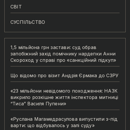
СВІТ
СУСПІЛЬСТВО
1,5 мільйона грн застави: суд обрав
запобіжний захід помічнику нардепки Анни
Скороход у справі про «санкційний підкуп»
Що відомо про візит Андрія Єрмака до СЗРУ
«23 мільйони невідомого походження: НАЗК
викрило розкішне життя інспектора митниці
“Тиса” Василя Пупени»
«Руслана Магамедрасулова випустили з-під
варти: що відбувалось у залі суду»