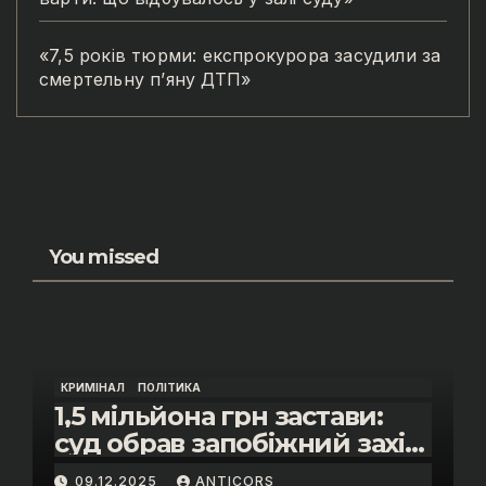
«7,5 років тюрми: експрокурора засудили за
смертельну п’яну ДТП»
You missed
КРИМІНАЛ
ПОЛІТИКА
1,5 мільйона грн застави:
суд обрав запобіжний захід
помічнику нардепки Анни
09.12.2025
ANTICORS