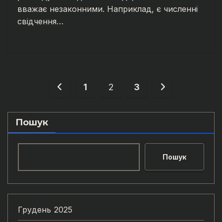
вважає незаконними. Наприклад, є численні
свідчення…
Пагінація
1
2
3
записів
Пошук
Пошук
Грудень 2025