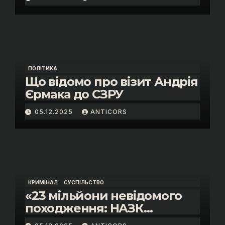
Скороход у справі про
«санкційний підкуп»
ПОЛІТИКА
Що відомо про візит Андрія
Єрмака до СЗРУ
05.12.2025
ANTICORS
КРИМІНАЛ
СУСПІЛЬСТВО
«23 мільйони невідомого
походження: НАЗК
викрило розкішне життя