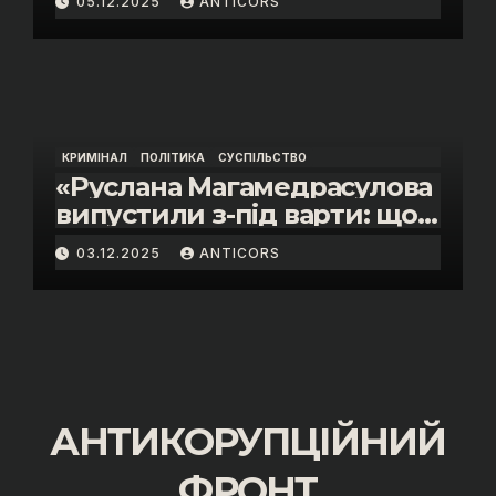
05.12.2025
ANTICORS
інспектора митниці “Тиса”
Василя Пупени»
КРИМІНАЛ
ПОЛІТИКА
СУСПІЛЬСТВО
«Руслана Магамедрасулова
випустили з-під варти: що
відбувалось у залі суду»
03.12.2025
ANTICORS
АНТИКОРУПЦІЙНИЙ
ФРОНТ