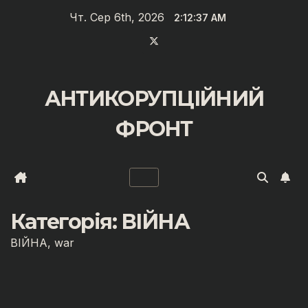
Перейти
Чт. Сер 6th, 2026
2:12:39 AM
до
вмісту
АНТИКОРУПЦІЙНИЙ
ФРОНТ
Категорія:
ВІЙНА
ВІЙНА, war