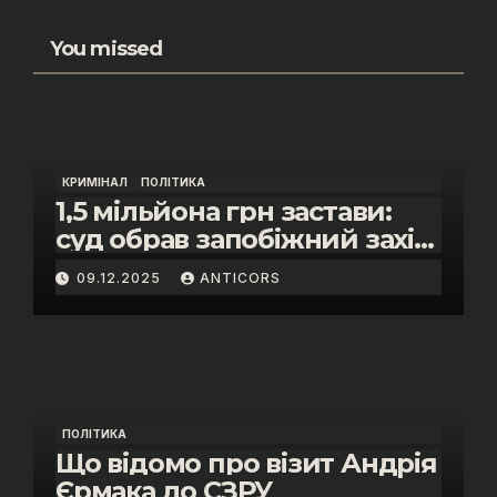
You missed
КРИМІНАЛ
ПОЛІТИКА
1,5 мільйона грн застави:
суд обрав запобіжний захід
помічнику нардепки Анни
09.12.2025
ANTICORS
Скороход у справі про
«санкційний підкуп»
ПОЛІТИКА
Що відомо про візит Андрія
Єрмака до СЗРУ