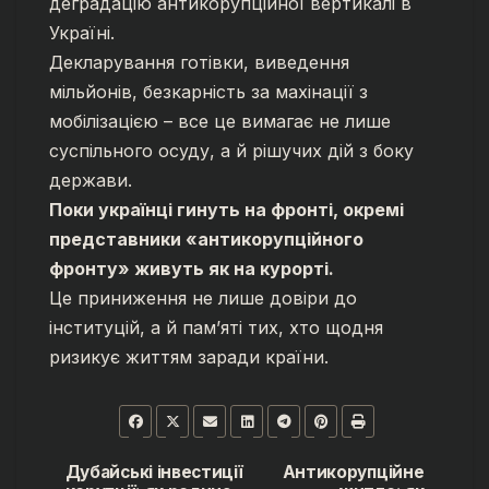
деградацію антикорупційної вертикалі в
Україні.
Декларування готівки, виведення
мільйонів, безкарність за махінації з
мобілізацією – все це вимагає не лише
суспільного осуду, а й рішучих дій з боку
держави.
Поки українці гинуть на фронті, окремі
представники «антикорупційного
фронту» живуть як на курорті.
Це приниження не лише довіри до
інституцій, а й памʼяті тих, хто щодня
ризикує життям заради країни.
Дубайські інвестиції
Антикорупційне
Навігація