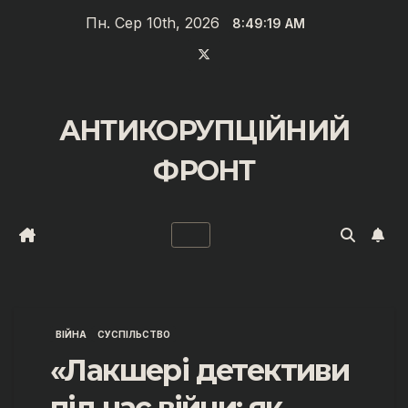
Перейти
Пн. Сер 10th, 2026
8:49:20 AM
до
вмісту
АНТИКОРУПЦІЙНИЙ
ФРОНТ
ВІЙНА
СУСПІЛЬСТВО
«Лакшері детективи
під час війни: як