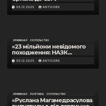
05.12.2025
ANTICORS
КРИМІНАЛ
СУСПІЛЬСТВО
«23 мільйони невідомого
походження: НАЗК
викрило розкішне життя
05.12.2025
ANTICORS
інспектора митниці “Тиса”
Василя Пупени»
КРИМІНАЛ
ПОЛІТИКА
СУСПІЛЬСТВО
«Руслана Магамедрасулова