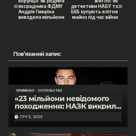
корупції: як родина
житло: як
ексрадника ФДМУ
детективи НАБУ та
записів
Андрія Гмиріна
БЕБ купують елітне
виводила мільйони
майно під час війни
Пов’язаний запис
КРИМІНАЛ
СУСПІЛЬСТВО
«23 мільйони невідомого
походження: НАЗК викрило
розкішне життя інспектора
ГРУ 5, 2025
митниці “Тиса” Василя
Пупени»