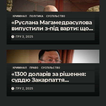
КРИМІНАЛ
ПОЛІТИКА
СУСПІЛЬСТВО
«Руслана Магамедрасулова
випустили з-під варти: що
відбувалось у залі суду»
ГРУ 3, 2025
КРИМІНАЛ
ПРАВО
СУСПІЛЬСТВО
«1300 доларів за рішення:
суддю Закарпаття
затримано на гарячому»
ГРУ 2, 2025