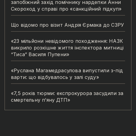
запобіжний захід помічнику нардепки Анни
Скороход у справі про «санкційний підкуп»
Що відомо про візит Андрія Єрмака до СЗРУ
«23 мільйони невідомого походження: НАЗК
викрило розкішне життя інспектора митниці
“Тиса” Василя Пупени»
«Руслана Магамедрасулова випустили з-під
варти: що відбувалось у залі суду»
«7,5 років тюрми: експрокурора засудили за
смертельну п’яну ДТП»