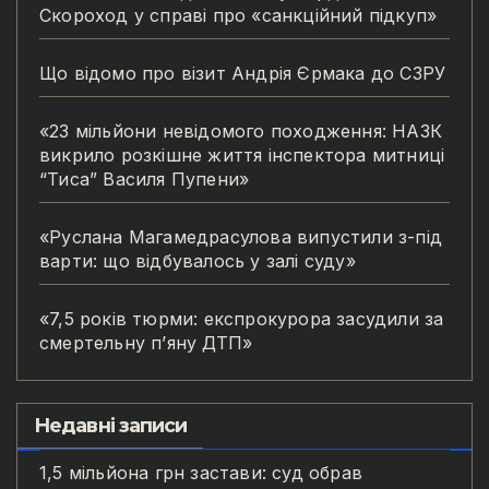
Скороход у справі про «санкційний підкуп»
Що відомо про візит Андрія Єрмака до СЗРУ
«23 мільйони невідомого походження: НАЗК
викрило розкішне життя інспектора митниці
“Тиса” Василя Пупени»
«Руслана Магамедрасулова випустили з-під
варти: що відбувалось у залі суду»
«7,5 років тюрми: експрокурора засудили за
смертельну п’яну ДТП»
Недавні записи
1,5 мільйона грн застави: суд обрав