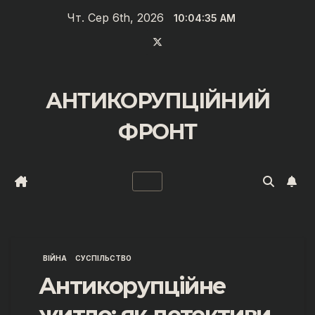
Перейти
Чт. Сер 6th, 2026
10:04:36 AM
до
вмісту
АНТИКОРУПЦІЙНИЙ
ФРОНТ
ВІЙНА
СУСПІЛЬСТВО
Антикорупційне
житло: як детективи