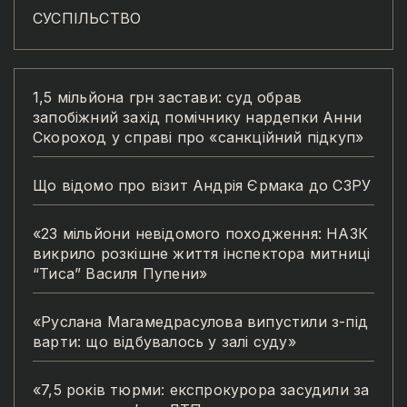
СУСПІЛЬСТВО
1,5 мільйона грн застави: суд обрав
запобіжний захід помічнику нардепки Анни
Скороход у справі про «санкційний підкуп»
Що відомо про візит Андрія Єрмака до СЗРУ
«23 мільйони невідомого походження: НАЗК
викрило розкішне життя інспектора митниці
“Тиса” Василя Пупени»
«Руслана Магамедрасулова випустили з-під
варти: що відбувалось у залі суду»
«7,5 років тюрми: експрокурора засудили за