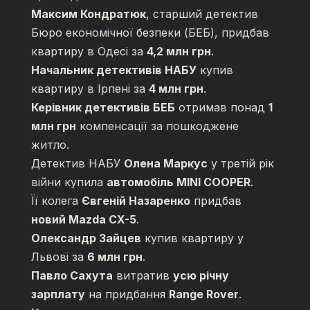
Максим Кондратюк
, старший детектив
Бюро економічної безпеки (БЕБ), придбав
квартиру в Одесі за
4,2 млн грн
.
Начальник детективів НАБУ
купив
квартиру в Ірпені за
4 млн грн
.
Керівник детективів БЕБ
отримав понад
1
млн грн
компенсації за пошкоджене
житло.
Детектив НАБУ
Олена Маркус
у третій рік
війни купила
автомобіль MINI COOPER
.
Її колега
Євгеній Назаренко
придбав
новий Mazda CX-5
.
Олександр Зайцев
купив квартиру у
Львові за
6 млн грн
.
Павло Сахута
витратив
усю річну
зарплату
на придбання
Range Rover
.