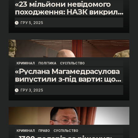
«23 мільйони невідомого
походження: НАЗК викрило
розкішне життя інспектора
ГРУ 5, 2025
митниці “Тиса” Василя
Пупени»
КРИМІНАЛ
ПОЛІТИКА
СУСПІЛЬСТВО
«Руслана Магамедрасулова
випустили з-під варти: що
відбувалось у залі суду»
ГРУ 3, 2025
КРИМІНАЛ
ПРАВО
СУСПІЛЬСТВО