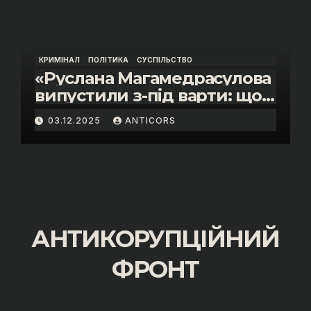
КРИМІНАЛ
ПОЛІТИКА
СУСПІЛЬСТВО
«Руслана Магамедрасулова
випустили з-під варти: що
відбувалось у залі суду»
03.12.2025
ANTICORS
АНТИКОРУПЦІЙНИЙ
ФРОНТ