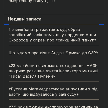
смертельну п’яну ДТП»
Недавні записи
1,5 мільйона грн застави: суд обрав
запобіжний захід помічнику нардепки Анни
Скороход у справі про «санкційний підкуп»
Що відомо про візит Андрія Єрмака до СЗРУ
«23 мільйони невідомого походження: НАЗК
викрило розкішне життя інспектора митниці
“Тиса” Василя Пупени»
«Руслана Магамедрасулова випустили з-під
варти: що відбувалось у залі суду»
«7,5 років тюрми: експрокурора засудили за