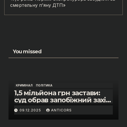
смертельну п’яну ДТП»
You missed
КРИМІНАЛ
ПОЛІТИКА
1,5 мільйона грн застави:
суд обрав запобіжний захід
помічнику нардепки Анни
09.12.2025
ANTICORS
Скороход у справі про
«санкційний підкуп»