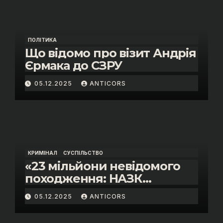
ПОЛІТИКА
Що відомо про візит Андрія
Єрмака до СЗРУ
05.12.2025
ANTICORS
КРИМІНАЛ
СУСПІЛЬСТВО
«23 мільйони невідомого
походження: НАЗК
викрило розкішне життя
05.12.2025
ANTICORS
інспектора митниці “Тиса”
Василя Пупени»