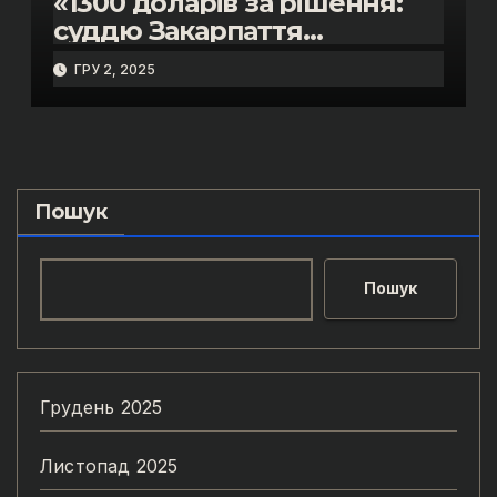
«1300 доларів за рішення:
суддю Закарпаття
затримано на гарячому»
ГРУ 2, 2025
Пошук
Пошук
Грудень 2025
Листопад 2025