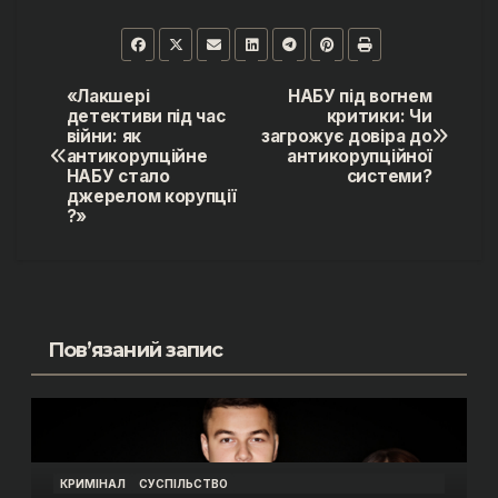
«Лакшері
НАБУ під вогнем
Навігація
детективи під час
критики: Чи
війни: як
загрожує довіра до
записів
антикорупційне
антикорупційної
НАБУ стало
системи?
джерелом корупції
?»
Пов’язаний запис
КРИМІНАЛ
СУСПІЛЬСТВО