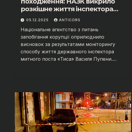
походження: НАЗК викрило
розкішне життя інспектора
митниці “Тиса” Василя
05.12.2025
ANTICORS
Пупени»
Національне агентство з питань
запобігання корупції оприлюднило
висновок за результатами моніторингу
способу життя державного інспектора
митного поста «Тиса» Василя Пупени.…