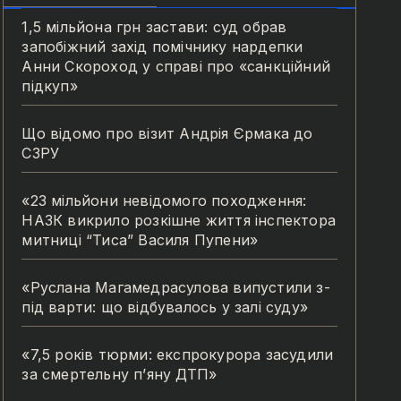
1,5 мільйона грн застави: суд обрав
запобіжний захід помічнику нардепки
Анни Скороход у справі про «санкційний
підкуп»
Що відомо про візит Андрія Єрмака до
СЗРУ
«23 мільйони невідомого походження:
НАЗК викрило розкішне життя інспектора
митниці “Тиса” Василя Пупени»
«Руслана Магамедрасулова випустили з-
під варти: що відбувалось у залі суду»
«7,5 років тюрми: експрокурора засудили
за смертельну п’яну ДТП»