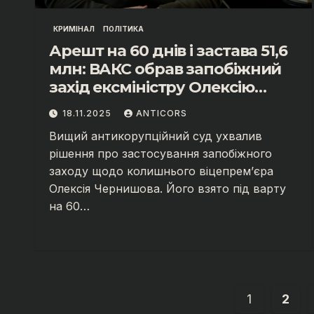
КРИМІНАЛ
ПОЛІТИКА
Арешт на 60 днів і застава 51,6
млн: ВАКС обрав запобіжний
захід ексміністру Олексію
Чернишову
18.11.2025
ANTICORS
Вищий антикорупційний суд ухвалив
рішення про застосування запобіжного
заходу щодо колишнього віцепрем’єра
Олексія Чернишова. Його взято під варту
на 60…
Posts
1
2