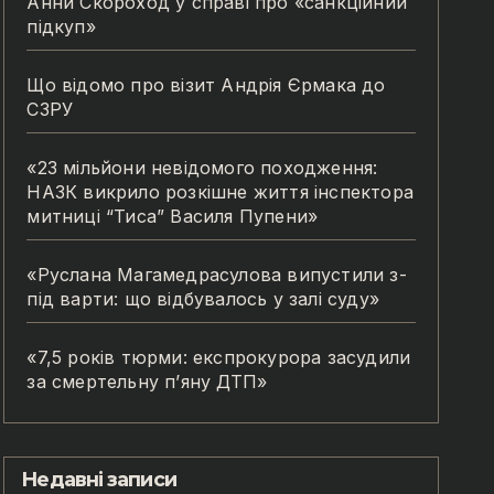
Анни Скороход у справі про «санкційний
підкуп»
Що відомо про візит Андрія Єрмака до
СЗРУ
«23 мільйони невідомого походження:
НАЗК викрило розкішне життя інспектора
митниці “Тиса” Василя Пупени»
«Руслана Магамедрасулова випустили з-
під варти: що відбувалось у залі суду»
«7,5 років тюрми: експрокурора засудили
за смертельну п’яну ДТП»
Недавні записи