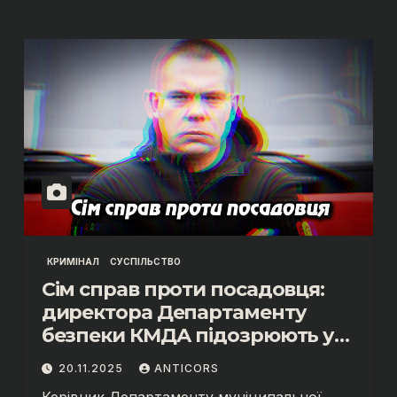
КРИМІНАЛ
СУСПІЛЬСТВО
Сім справ проти посадовця:
директора Департаменту
безпеки КМДА підозрюють у
масштабних зловживаннях.
20.11.2025
ANTICORS