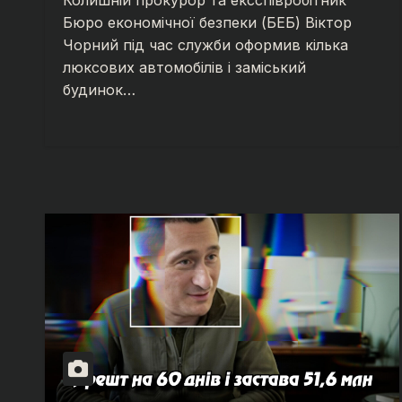
Колишній прокурор та ексспівробітник
Бюро економічної безпеки (БЕБ) Віктор
Чорний під час служби оформив кілька
люксових автомобілів і заміський
будинок…