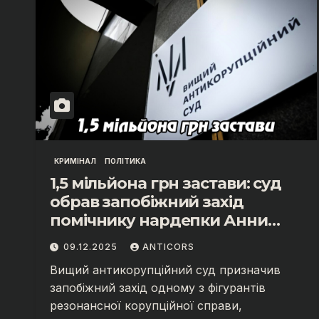
КРИМІНАЛ
ПОЛІТИКА
1,5 мільйона грн застави: суд
обрав запобіжний захід
помічнику нардепки Анни
Скороход у справі про
09.12.2025
ANTICORS
«санкційний підкуп»
Вищий антикорупційний суд призначив
запобіжний захід одному з фігурантів
резонансної корупційної справи,