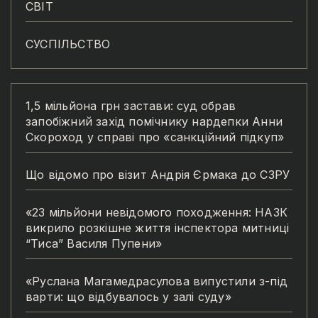
СВІТ
СУСПІЛЬСТВО
1,5 мільйона грн застави: суд обрав
запобіжний захід помічнику нардепки Анни
Скороход у справі про «санкційний підкуп»
Що відомо про візит Андрія Єрмака до СЗРУ
«23 мільйони невідомого походження: НАЗК
викрило розкішне життя інспектора митниці
“Тиса” Василя Пупени»
«Руслана Магамедрасулова випустили з-під
варти: що відбувалось у залі суду»