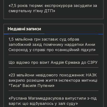
«7,5 років тюрми: експрокурора засудили за
смертельну п’яну ДТП»
Недавні записи
1,5 мільйона грн застави: суд обрав
запобіжний захід помічнику нардепки Анни
Скороход у справі про «санкційний підкуп»
Що відомо про візит Андрія Єрмака до СЗРУ
«23 мільйони невідомого походження: НАЗК
викрило розкішне життя інспектора митниці
“Тиса” Василя Пупени»
«Руслана Магамедрасулова випустили з-під
варти: що відбувалось у залі суду»