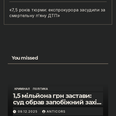
«7,5 років тюрми: експрокурора засудили за
смертельну п’яну ДТП»
You missed
КРИМІНАЛ
ПОЛІТИКА
1,5 мільйона грн застави:
суд обрав запобіжний захід
помічнику нардепки Анни
09.12.2025
ANTICORS
Скороход у справі про