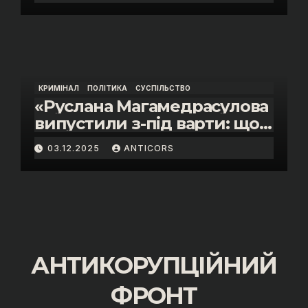
інспектора митниці “Тиса”
Василя Пупени»
КРИМІНАЛ
ПОЛІТИКА
СУСПІЛЬСТВО
«Руслана Магамедрасулова
випустили з-під варти: що
відбувалось у залі суду»
03.12.2025
ANTICORS
АНТИКОРУПЦІЙНИЙ
ФРОНТ