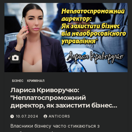
БІЗНЕС
КРИМІНАЛ
Лариса Криворучко:
"Неплатоспроможний
директор, як захистити бізнес
від недобросовісного
10.07.2024
ANTICORS
управління" АНТИКОРУПЦІЙНИЙ
Власники бізнесу часто стикаються з
ФРОНТ ЛАРИСИ КРИВОРУЧКО.