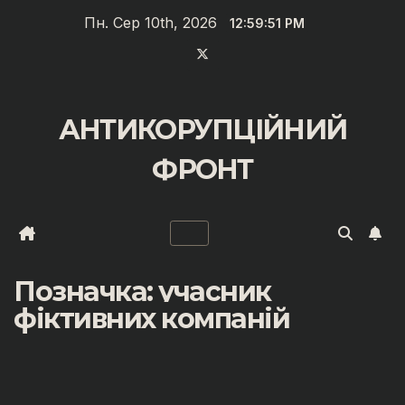
Перейти
Пн. Сер 10th, 2026
12:59:52 PM
до
вмісту
АНТИКОРУПЦІЙНИЙ
ФРОНТ
Позначка:
учасник
фіктивних компаній