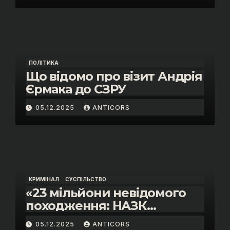
«санкційний підкуп»
ПОЛІТИКА
Що відомо про візит Андрія
Єрмака до СЗРУ
05.12.2025
ANTICORS
КРИМІНАЛ
СУСПІЛЬСТВО
«23 мільйони невідомого
походження: НАЗК
викрило розкішне життя
05.12.2025
ANTICORS