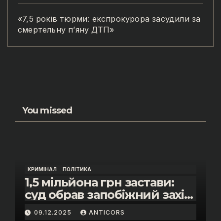
«7,5 років тюрми: експрокурора засудили за
смертельну п’яну ДТП»
You missed
КРИМІНАЛ
ПОЛІТИКА
1,5 мільйона грн застави:
суд обрав запобіжний захід
помічнику нардепки Анни
09.12.2025
ANTICORS
Скороход у справі про