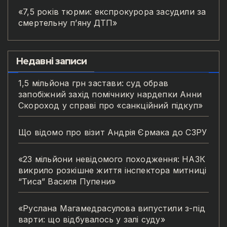
«7,5 років тюрми: експрокурора засудили за
смертельну п’яну ДТП»
Недавні записи
1,5 мільйона грн застави: суд обрав
запобіжний захід помічнику нардепки Анни
Скороход у справі про «санкційний підкуп»
Що відомо про візит Андрія Єрмака до СЗРУ
«23 мільйони невідомого походження: НАЗК
викрило розкішне життя інспектора митниці
“Тиса” Василя Пупени»
«Руслана Магамедрасулова випустили з-під
варти: що відбувалось у залі суду»