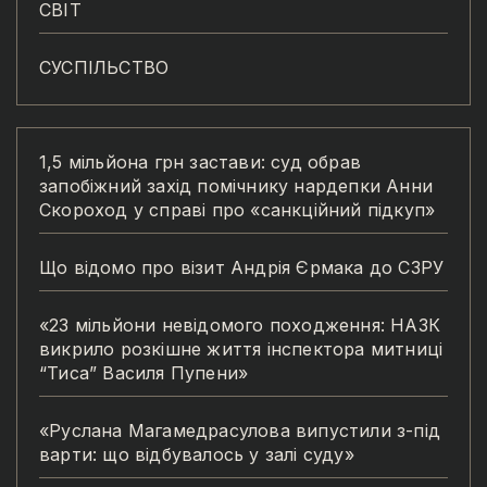
СВІТ
СУСПІЛЬСТВО
1,5 мільйона грн застави: суд обрав
запобіжний захід помічнику нардепки Анни
Скороход у справі про «санкційний підкуп»
Що відомо про візит Андрія Єрмака до СЗРУ
«23 мільйони невідомого походження: НАЗК
викрило розкішне життя інспектора митниці
“Тиса” Василя Пупени»
«Руслана Магамедрасулова випустили з-під
варти: що відбувалось у залі суду»