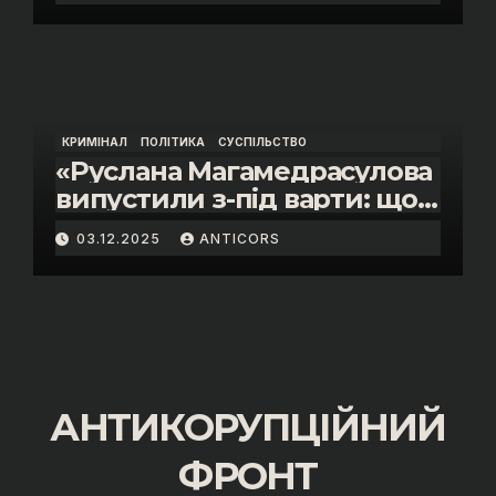
інспектора митниці “Тиса”
Василя Пупени»
КРИМІНАЛ
ПОЛІТИКА
СУСПІЛЬСТВО
«Руслана Магамедрасулова
випустили з-під варти: що
відбувалось у залі суду»
03.12.2025
ANTICORS
АНТИКОРУПЦІЙНИЙ
ФРОНТ