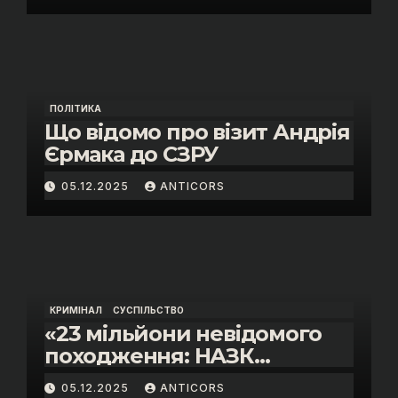
«санкційний підкуп»
ПОЛІТИКА
Що відомо про візит Андрія
Єрмака до СЗРУ
05.12.2025
ANTICORS
КРИМІНАЛ
СУСПІЛЬСТВО
«23 мільйони невідомого
походження: НАЗК
викрило розкішне життя
05.12.2025
ANTICORS