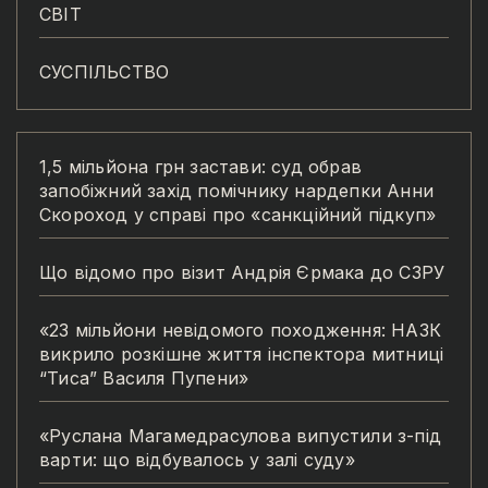
СВІТ
СУСПІЛЬСТВО
1,5 мільйона грн застави: суд обрав
запобіжний захід помічнику нардепки Анни
Скороход у справі про «санкційний підкуп»
Що відомо про візит Андрія Єрмака до СЗРУ
«23 мільйони невідомого походження: НАЗК
викрило розкішне життя інспектора митниці
“Тиса” Василя Пупени»
«Руслана Магамедрасулова випустили з-під
варти: що відбувалось у залі суду»