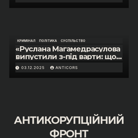
інспектора митниці “Тиса”
Василя Пупени»
КРИМІНАЛ
ПОЛІТИКА
СУСПІЛЬСТВО
«Руслана Магамедрасулова
випустили з-під варти: що
відбувалось у залі суду»
03.12.2025
ANTICORS
АНТИКОРУПЦІЙНИЙ
ФРОНТ