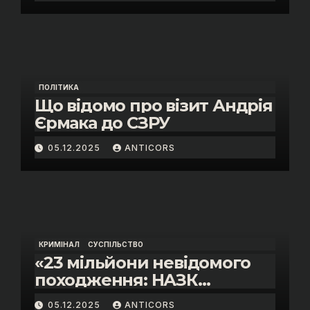
Скороход у справі про
«санкційний підкуп»
ПОЛІТИКА
Що відомо про візит Андрія
Єрмака до СЗРУ
05.12.2025
ANTICORS
КРИМІНАЛ
СУСПІЛЬСТВО
«23 мільйони невідомого
походження: НАЗК
викрило розкішне життя
05.12.2025
ANTICORS