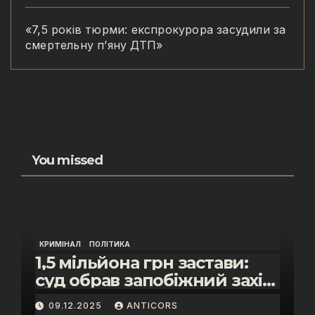
«7,5 років тюрми: експрокурора засудили за
смертельну п’яну ДТП»
You missed
КРИМІНАЛ
ПОЛІТИКА
1,5 мільйона грн застави:
суд обрав запобіжний захід
помічнику нардепки Анни
09.12.2025
ANTICORS