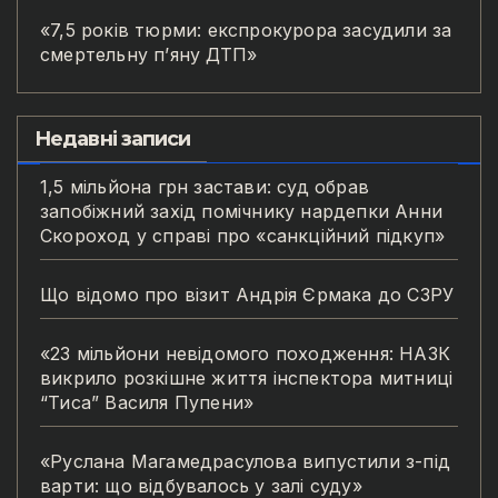
«7,5 років тюрми: експрокурора засудили за
смертельну п’яну ДТП»
Недавні записи
1,5 мільйона грн застави: суд обрав
запобіжний захід помічнику нардепки Анни
Скороход у справі про «санкційний підкуп»
Що відомо про візит Андрія Єрмака до СЗРУ
«23 мільйони невідомого походження: НАЗК
викрило розкішне життя інспектора митниці
“Тиса” Василя Пупени»
«Руслана Магамедрасулова випустили з-під
варти: що відбувалось у залі суду»