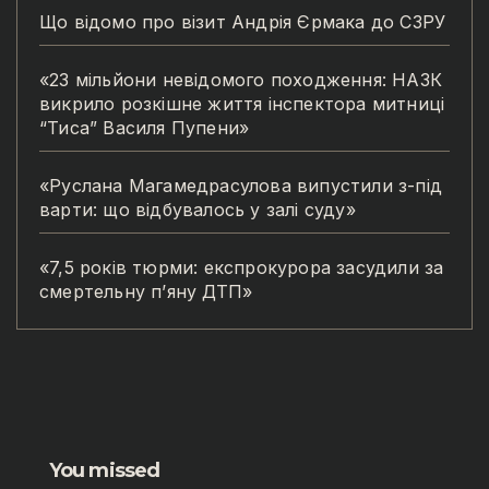
Що відомо про візит Андрія Єрмака до СЗРУ
«23 мільйони невідомого походження: НАЗК
викрило розкішне життя інспектора митниці
“Тиса” Василя Пупени»
«Руслана Магамедрасулова випустили з-під
варти: що відбувалось у залі суду»
«7,5 років тюрми: експрокурора засудили за
смертельну п’яну ДТП»
You missed