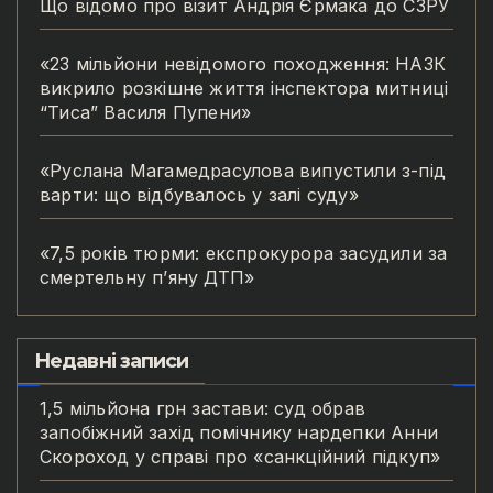
Що відомо про візит Андрія Єрмака до СЗРУ
«23 мільйони невідомого походження: НАЗК
викрило розкішне життя інспектора митниці
“Тиса” Василя Пупени»
«Руслана Магамедрасулова випустили з-під
варти: що відбувалось у залі суду»
«7,5 років тюрми: експрокурора засудили за
смертельну п’яну ДТП»
Недавні записи
1,5 мільйона грн застави: суд обрав
запобіжний захід помічнику нардепки Анни
Скороход у справі про «санкційний підкуп»