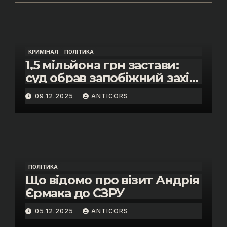
КРИМІНАЛ
ПОЛІТИКА
1,5 мільйона грн застави:
суд обрав запобіжний захід
помічнику нардепки Анни
09.12.2025
ANTICORS
Скороход у справі про
«санкційний підкуп»
ПОЛІТИКА
Що відомо про візит Андрія
Єрмака до СЗРУ
05.12.2025
ANTICORS