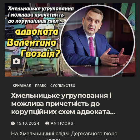
КРИМІНАЛ
ПРАВО
СУСПІЛЬСТВО
Хмельницьке угруповання і
можлива причетність до
корупційних схем адвоката
Валентина Гвоздія?
15.10.2024
ANTICORS
На Хмельниччині слідчі Державного бюро