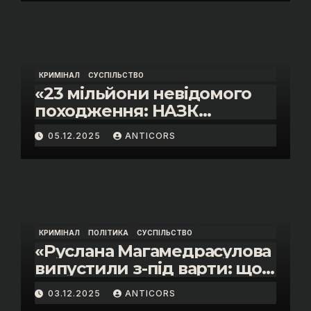
КРИМІНАЛ
СУСПІЛЬСТВО
«23 мільйони невідомого
походження: НАЗК
викрило розкішне життя
05.12.2025
ANTICORS
інспектора митниці “Тиса”
Василя Пупени»
КРИМІНАЛ
ПОЛІТИКА
СУСПІЛЬСТВО
«Руслана Магамедрасулова
випустили з-під варти: що
відбувалось у залі суду»
03.12.2025
ANTICORS