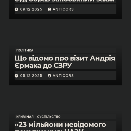
помічнику нардепки Анни
09.12.2025
ANTICORS
Скороход у справі про
«санкційний підкуп»
ПОЛІТИКА
Що відомо про візит Андрія
Єрмака до СЗРУ
05.12.2025
ANTICORS
КРИМІНАЛ
СУСПІЛЬСТВО
«23 мільйони невідомого