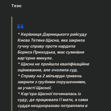
Тези:
* Керівниця Дарницького райсуду
Києва Тетяна Щасна, яка закрила
гучну справу проти нардепа
Бориса Приходька, має сумнівне
кар’єрне минуле.
* Щасна не пройшла кваліфікаційне
оцінювання, але очолила суд.
* Справу на 2 мільярди гривень
закрили з грубими порушеннями,
за участі Щасної.
* Кар’єра Щасної починалась із
суду, де працювала її мати, а сама
суддя неодноразово потрапляла в