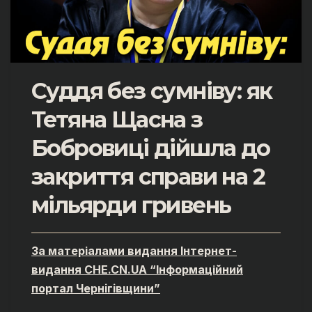
Суддя без сумніву: як
Тетяна Щасна з
Бобровиці дійшла до
закриття справи на 2
мільярди гривень
За матеріалами видання Інтернет-
видання CHE.CN.UA “Інформаційний
портал Чернiгiвщини”