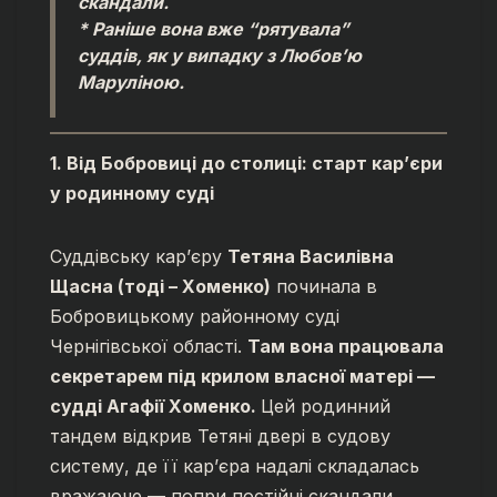
скандали.
* Раніше вона вже “рятувала”
суддів, як у випадку з Любов’ю
Маруліною.
1. Від Бобровиці до столиці: старт кар’єри
у родинному суді
Суддівську кар’єру
Тетяна Василівна
Щасна (тоді – Хоменко)
починала в
Бобровицькому районному суді
Чернігівської області.
Там вона працювала
секретарем під крилом власної матері —
судді Агафії Хоменко.
Цей родинний
тандем відкрив Тетяні двері в судову
систему, де її кар’єра надалі складалась
вражаюче — попри постійні скандали.