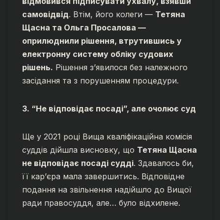
відмовився підписувати ухвалу, взявши
самовідвід
. Втім, його колеги —
Тетяна
Щасна та Ольга Просалова —
оприлюднили рішення, втрутившись у
електронну систему обліку судових
рішень.
Рішення з’явилося без належного
засідання та з порушенням процедури.
3. “Не відповідає посаді”, але очолює суд
Ще у 2021 році Вища кваліфікаційна комісія
суддів дійшла висновку, що
Тетяна Щасна
не відповідає посаді судді
. Здавалось би,
її кар’єра мала завершитись. Відповідне
подання на звільнення надійшло до Вищої
ради правосуддя, але… було відхилене.