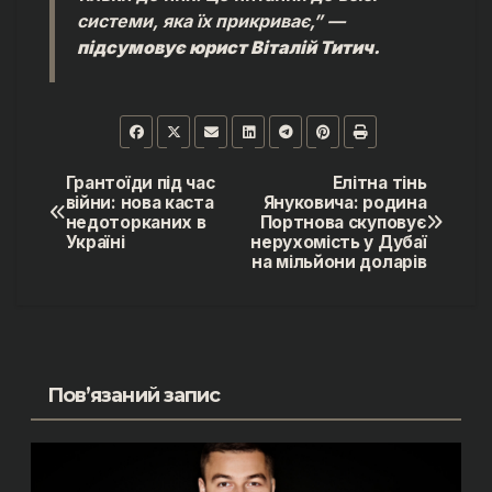
системи, яка їх прикриває,” —
підсумовує юрист Віталій Титич.
Грантоїди під час
Елітна тінь
Навігація
війни: нова каста
Януковича: родина
недоторканих в
Портнова скуповує
записів
Україні
нерухомість у Дубаї
на мільйони доларів
Пов’язаний запис