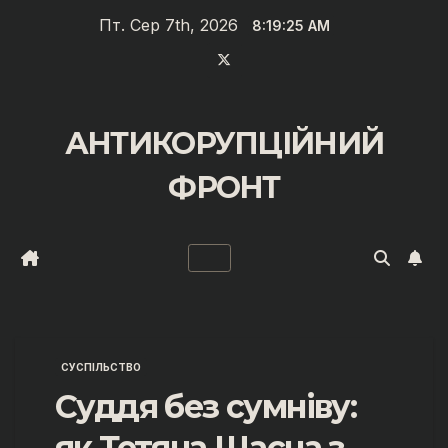
Перейти
Пт. Сер 7th, 2026
8:19:26 AM
до
вмісту
АНТИКОРУПЦІЙНИЙ
ФРОНТ
СУСПІЛЬСТВО
Суддя без сумніву:
як Тетяна Щасна з