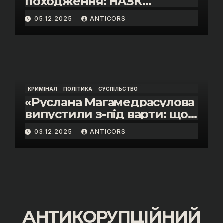
походження: НАЗК
викрило розкішне життя
05.12.2025
ANTICORS
інспектора митниці “Тиса”
Василя Пупени»
КРИМІНАЛ
ПОЛІТИКА
СУСПІЛЬСТВО
«Руслана Магамедрасулова
випустили з-під варти: що
відбувалось у залі суду»
03.12.2025
ANTICORS
АНТИКОРУПЦІЙНИЙ