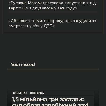
«Руслана Магамедрасулова випустили з-під
варти: що відбувалось у залі суду»
«7,5 років тюрми: експрокурора засудили за
смертельну п’яну ДТП»
You missed
КРИМІНАЛ
ПОЛІТИКА
1,5 мільйона грн застави:
суд обрав запобіжний захід