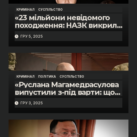
КРИМІНАЛ
СУСПІЛЬСТВО
«23 мільйони невідомого
походження: НАЗК викрило
розкішне життя інспектора
ГРУ 5, 2025
митниці “Тиса” Василя
Пупени»
КРИМІНАЛ
ПОЛІТИКА
СУСПІЛЬСТВО
«Руслана Магамедрасулова
випустили з-під варти: що
відбувалось у залі суду»
ГРУ 3, 2025