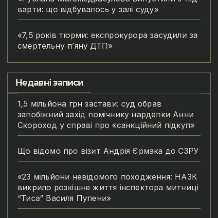
варти: що відбувалось у залі суду»
«7,5 років тюрми: експрокурора засудили за
смертельну п’яну ДТП»
Недавні записи
1,5 мільйона грн застави: суд обрав
запобіжний захід помічнику нардепки Анни
Скороход у справі про «санкційний підкуп»
Що відомо про візит Андрія Єрмака до СЗРУ
«23 мільйони невідомого походження: НАЗК
викрило розкішне життя інспектора митниці
“Тиса” Василя Пупени»