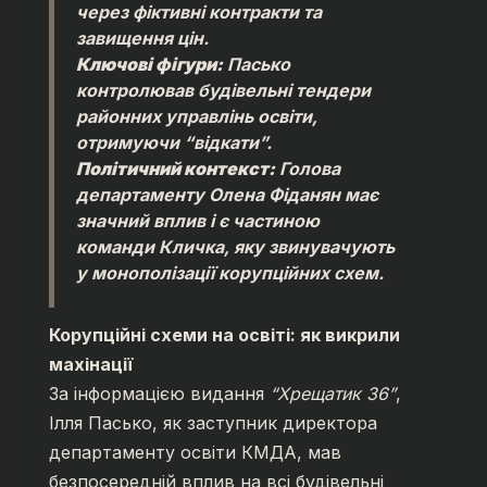
через фіктивні контракти та
завищення цін.
Ключові фігури:
Пасько
контролював будівельні тендери
районних управлінь освіти,
отримуючи “відкати”.
Політичний контекст:
Голова
департаменту Олена Фіданян має
значний вплив і є частиною
команди Кличка, яку звинувачують
у монополізації корупційних схем.
Корупційні схеми на освіті: як викрили
махінації
За інформацією видання
“Хрещатик 36”
,
Ілля Пасько, як заступник директора
департаменту освіти КМДА, мав
безпосередній вплив на всі будівельні