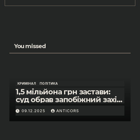
You missed
КРИМІНАЛ
ПОЛІТИКА
1,5 мільйона грн застави:
суд обрав запобіжний захід
помічнику нардепки Анни
09.12.2025
ANTICORS
Скороход у справі про
«санкційний підкуп»