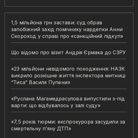
1,5 мільйона грн застави: суд обрав
запобіжний захід помічнику нардепки Анни
Скороход у справі про «санкційний підкуп»
Що відомо про візит Андрія Єрмака до СЗРУ
«23 мільйони невідомого походження: НАЗК
викрило розкішне життя інспектора митниці
“Тиса” Василя Пупени»
«Руслана Магамедрасулова випустили з-під
варти: що відбувалось у залі суду»
«7,5 років тюрми: експрокурора засудили за
смертельну п’яну ДТП»