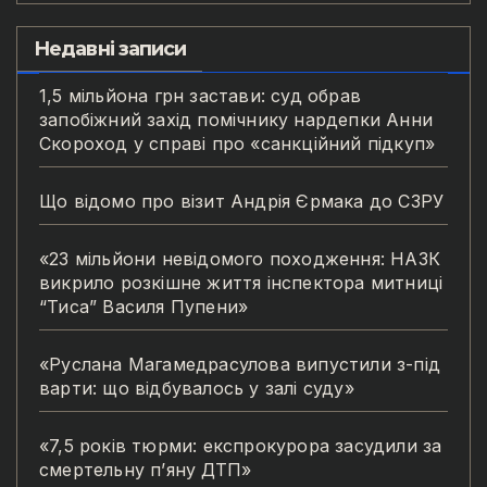
Недавні записи
1,5 мільйона грн застави: суд обрав
запобіжний захід помічнику нардепки Анни
Скороход у справі про «санкційний підкуп»
Що відомо про візит Андрія Єрмака до СЗРУ
«23 мільйони невідомого походження: НАЗК
викрило розкішне життя інспектора митниці
“Тиса” Василя Пупени»
«Руслана Магамедрасулова випустили з-під
варти: що відбувалось у залі суду»
«7,5 років тюрми: експрокурора засудили за
смертельну п’яну ДТП»