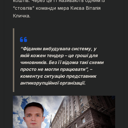
коштів. Через це її називають одним із
“стовпів” команди мера Києва Віталія
Кличка.
“Фіданян вибудувала систему, у
якій кожен тендер – це гроші для
чиновників. Без її відома такі схеми
просто не могли працювати”,
–
коментує ситуацію представник
антикорупційної організації.