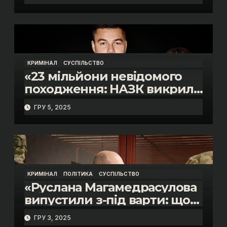
Скороход у справі про
«санкційний підкуп»
КРИМІНАЛ
СУСПІЛЬСТВО
«23 мільйони невідомого
походження: НАЗК викрило
розкішне життя інспектора
ГРУ 5, 2025
митниці “Тиса” Василя
Пупени»
КРИМІНАЛ
ПОЛІТИКА
СУСПІЛЬСТВО
«Руслана Магамедрасулова
випустили з-під варти: що
відбувалось у залі суду»
ГРУ 3, 2025