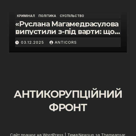
КРИМІНАЛ
ПОЛІТИКА
СУСПІЛЬСТВО
«Руслана Магамедрасулова
випустили з-під варти: що
відбувалось у залі суду»
03.12.2025
ANTICORS
АНТИКОРУПЦІЙНИЙ
ФРОНТ
Сайт працює на WordPress
|
Тема:
Newsup
за
Themeansar
.