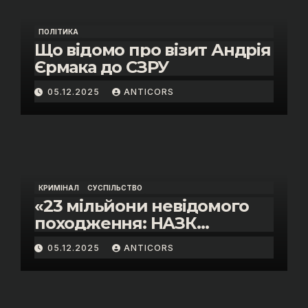
ПОЛІТИКА
Що відомо про візит Андрія
Єрмака до СЗРУ
05.12.2025
ANTICORS
КРИМІНАЛ
СУСПІЛЬСТВО
«23 мільйони невідомого
походження: НАЗК
викрило розкішне життя
05.12.2025
ANTICORS
інспектора митниці “Тиса”
Василя Пупени»