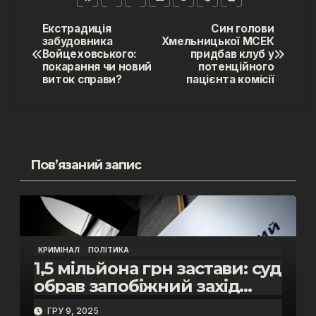
Екстрадиція
Син голови
Навігація
забудовника
Хмельницької МСЕК
Войцеховського:
придбав клуб у
записів
покарання чи новий
потенційного
виток справи?
пацієнта комісії
Пов’язаний запис
КРИМІНАЛ
ПОЛІТИКА
1,5 мільйона грн застави: суд
обрав запобіжний захід
помічнику нардепки Анни
ГРУ 9, 2025