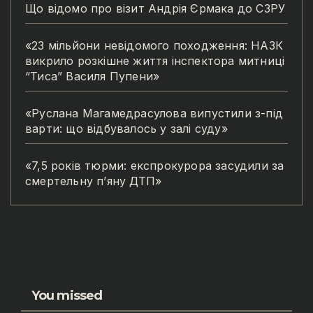
Що відомо про візит Андрія Єрмака до СЗРУ
«23 мільйони невідомого походження: НАЗК
викрило розкішне життя інспектора митниці
“Тиса” Василя Пупени»
«Руслана Магамедрасулова випустили з-під
варти: що відбувалось у залі суду»
«7,5 років тюрми: експрокурора засудили за
смертельну п’яну ДТП»
You missed