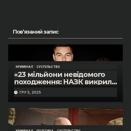
Пов’язаний запис
КРИМІНАЛ
СУСПІЛЬСТВО
«23 мільйони невідомого
походження: НАЗК викрило
розкішне життя інспектора
ГРУ 5, 2025
митниці “Тиса” Василя
Пупени»
КРИМІНАЛ
ПОЛІТИКА
СУСПІЛЬСТВО