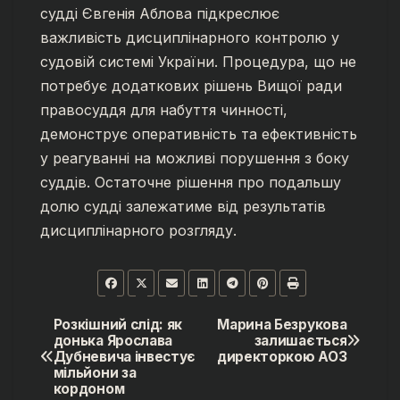
судді Євгенія Аблова підкреслює
важливість дисциплінарного контролю у
судовій системі України. Процедура, що не
потребує додаткових рішень Вищої ради
правосуддя для набуття чинності,
демонструє оперативність та ефективність
у реагуванні на можливі порушення з боку
суддів. Остаточне рішення про подальшу
долю судді залежатиме від результатів
дисциплінарного розгляду.
Розкішний слід: як
Марина Безрукова
Навігація
донька Ярослава
залишається
Дубневича інвестує
директоркою АОЗ
записів
мільйони за
кордоном