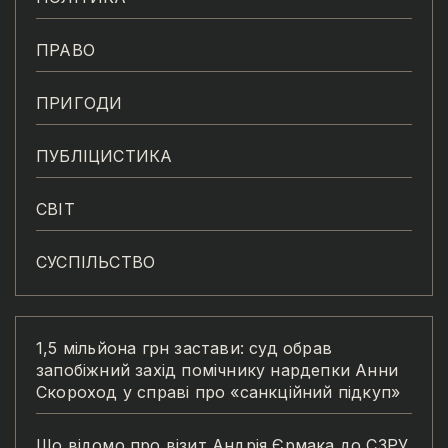
ПРАВО
ПРИГОДИ
ПУБЛІЦИСТИКА
СВІТ
СУСПІЛЬСТВО
1,5 мільйона грн застави: суд обрав
запобіжний захід помічнику нардепки Анни
Скороход у справі про «санкційний підкуп»
Що відомо про візит Андрія Єрмака до СЗРУ