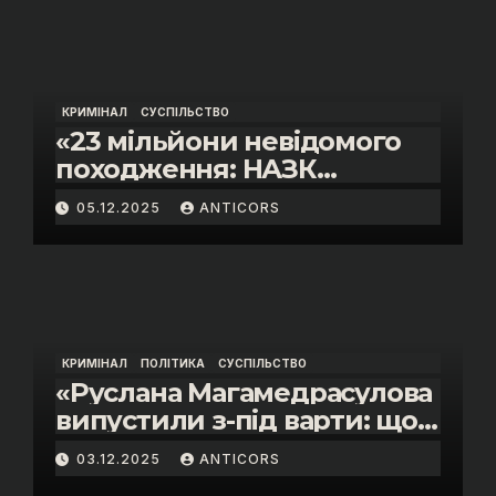
КРИМІНАЛ
СУСПІЛЬСТВО
«23 мільйони невідомого
походження: НАЗК
викрило розкішне життя
05.12.2025
ANTICORS
інспектора митниці “Тиса”
Василя Пупени»
КРИМІНАЛ
ПОЛІТИКА
СУСПІЛЬСТВО
«Руслана Магамедрасулова
випустили з-під варти: що
відбувалось у залі суду»
03.12.2025
ANTICORS