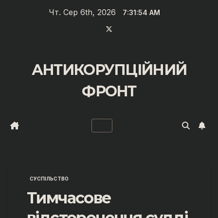
Перейти
Чт. Сер 6th, 2026
7:31:55 AM
до
вмісту
АНТИКОРУПЦІЙНИЙ
ФРОНТ
СУСПІЛЬСТВО
Тимчасове
відсторонення судді