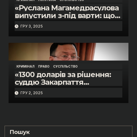
«Руслана Магамедрасулова
випустили з-під варти: що
відбувалось у залі суду»
ГРУ 3, 2025
КРИМІНАЛ
ПРАВО
СУСПІЛЬСТВО
«1300 доларів за рішення:
суддю Закарпаття
затримано на гарячому»
ГРУ 2, 2025
Пошук