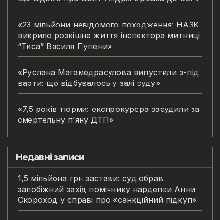
«23 мільйони невідомого походження: НАЗК
викрило розкішне життя інспектора митниці
“Тиса” Василя Пупени»
«Руслана Магамедрасулова випустили з-під
варти: що відбувалось у залі суду»
«7,5 років тюрми: експрокурора засудили за
смертельну п’яну ДТП»
Недавні записи
1,5 мільйона грн застави: суд обрав
запобіжний захід помічнику нардепки Анни
Скороход у справі про «санкційний підкуп»