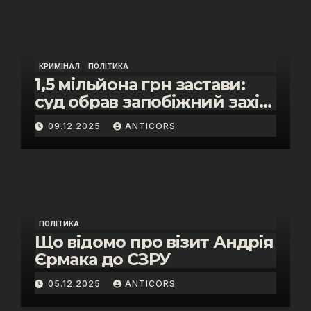
КРИМІНАЛ
ПОЛІТИКА
1,5 мільйона грн застави:
суд обрав запобіжний захід
помічнику нардепки Анни
09.12.2025
ANTICORS
Скороход у справі про
«санкційний підкуп»
ПОЛІТИКА
Що відомо про візит Андрія
Єрмака до СЗРУ
05.12.2025
ANTICORS