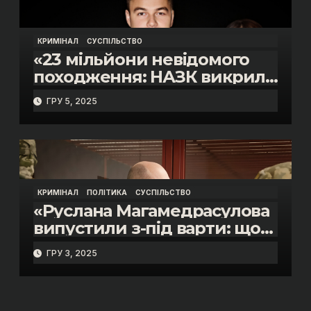
КРИМІНАЛ
СУСПІЛЬСТВО
«23 мільйони невідомого
походження: НАЗК викрило
розкішне життя інспектора
ГРУ 5, 2025
митниці “Тиса” Василя
Пупени»
КРИМІНАЛ
ПОЛІТИКА
СУСПІЛЬСТВО
«Руслана Магамедрасулова
випустили з-під варти: що
відбувалось у залі суду»
ГРУ 3, 2025