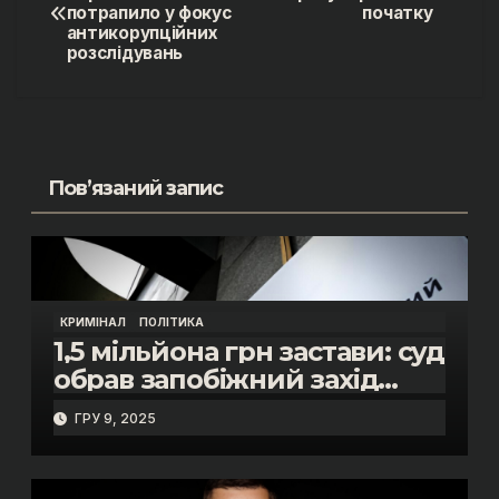
потрапило у фокус
початку
записів
антикорупційних
розслідувань
Пов’язаний запис
КРИМІНАЛ
ПОЛІТИКА
1,5 мільйона грн застави: суд
обрав запобіжний захід
помічнику нардепки Анни
ГРУ 9, 2025
Скороход у справі про
«санкційний підкуп»