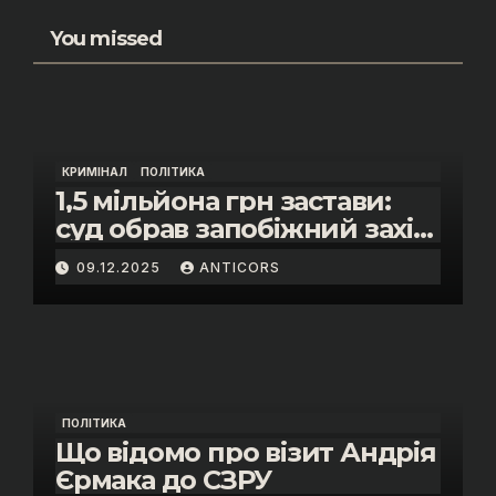
You missed
КРИМІНАЛ
ПОЛІТИКА
1,5 мільйона грн застави:
суд обрав запобіжний захід
помічнику нардепки Анни
09.12.2025
ANTICORS
Скороход у справі про
«санкційний підкуп»
ПОЛІТИКА
Що відомо про візит Андрія
Єрмака до СЗРУ