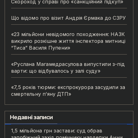
Скороход у справі про «санкційний підкуп»
Що відомо про візит Андрія Єрмака до СЗРУ
«23 мільйони невідомого походження: НАЗК
викрило розкішне життя інспектора митниці
“Тиса” Василя Пупени»
«Руслана Магамедрасулова випустили з-під
варти: що відбувалось у залі суду»
«7,5 років тюрми: експрокурора засудили за
смертельну п’яну ДТП»
Недавні записи
1,5 мільйона грн застави: суд обрав
запобіжний захід помічнику нардепки Анни