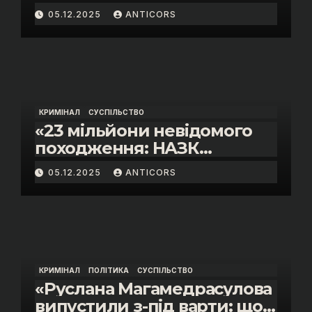
05.12.2025
ANTICORS
КРИМІНАЛ
СУСПІЛЬСТВО
«23 мільйони невідомого
походження: НАЗК
викрило розкішне життя
05.12.2025
ANTICORS
інспектора митниці “Тиса”
Василя Пупени»
КРИМІНАЛ
ПОЛІТИКА
СУСПІЛЬСТВО
«Руслана Магамедрасулова
випустили з-під варти: що