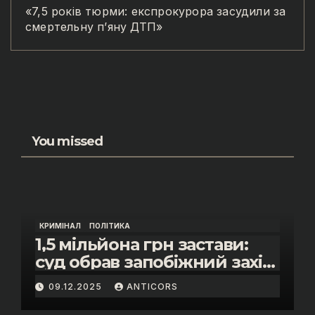
«7,5 років тюрми: експрокурора засудили за
смертельну п’яну ДТП»
You missed
КРИМІНАЛ
ПОЛІТИКА
1,5 мільйона грн застави:
суд обрав запобіжний захід
помічнику нардепки Анни
09.12.2025
ANTICORS
Скороход у справі про
«санкційний підкуп»