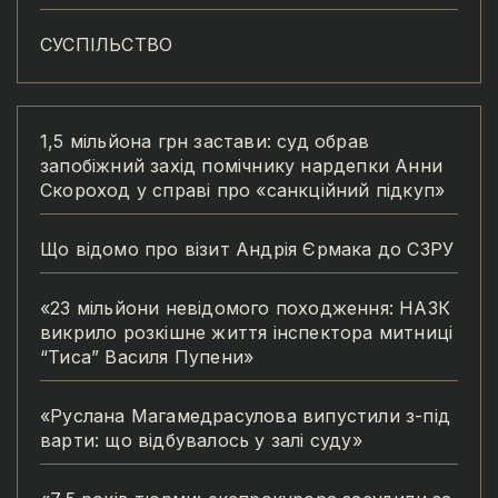
СУСПІЛЬСТВО
1,5 мільйона грн застави: суд обрав
запобіжний захід помічнику нардепки Анни
Скороход у справі про «санкційний підкуп»
Що відомо про візит Андрія Єрмака до СЗРУ
«23 мільйони невідомого походження: НАЗК
викрило розкішне життя інспектора митниці
“Тиса” Василя Пупени»
«Руслана Магамедрасулова випустили з-під
варти: що відбувалось у залі суду»