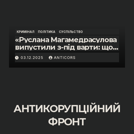
Василя Пупени»
КРИМІНАЛ
ПОЛІТИКА
СУСПІЛЬСТВО
«Руслана Магамедрасулова
випустили з-під варти: що
відбувалось у залі суду»
03.12.2025
ANTICORS
АНТИКОРУПЦІЙНИЙ
ФРОНТ