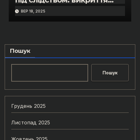
масштабних схем
ВЕР 18, 2025
зловживань у Львові.
Пошук
Пошук
Грудень 2025
Листопад 2025
Жовтень 2025