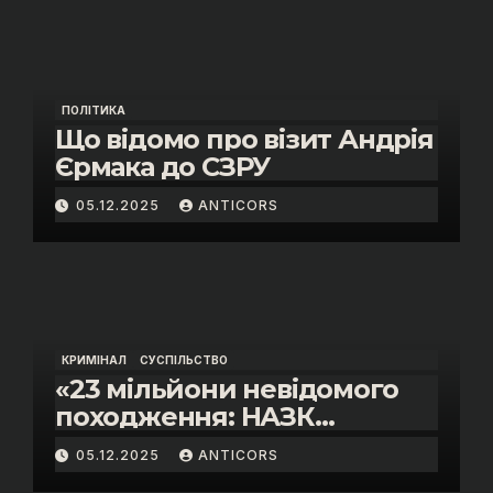
ПОЛІТИКА
Що відомо про візит Андрія
Єрмака до СЗРУ
05.12.2025
ANTICORS
КРИМІНАЛ
СУСПІЛЬСТВО
«23 мільйони невідомого
походження: НАЗК
викрило розкішне життя
05.12.2025
ANTICORS
інспектора митниці “Тиса”