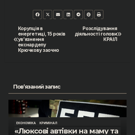
Корупція в
Розслідування
Навігація
енергетиці, 15 років
діяльності голови
ув’язнення
КРАІЛ
записів
екснардепу
Крючкову заочно
Пов’язаний запис
ЕКОНОМІКА
КРИМІНАЛ
«Люксові автівки на маму та