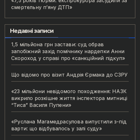
«7,5 років тюрми: експрокурора засудили за
смертельну п’яну ДТП»
Недавні записи
1,5 мільйона грн застави: суд обрав
запобіжний захід помічнику нардепки Анни
Скороход у справі про «санкційний підкуп»
Що відомо про візит Андрія Єрмака до СЗРУ
«23 мільйони невідомого походження: НАЗК
викрило розкішне життя інспектора митниці
“Тиса” Василя Пупени»
«Руслана Магамедрасулова випустили з-під
варти: що відбувалось у залі суду»