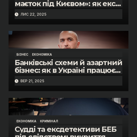
маєток під Києвом»: як екс-
прокурор БЕБ Віктор
ЛИС 22, 2025
Чорний приховував майно
БІЗНЕС
ЕКОНОМІКА
Банківські схеми й азартний
бізнес: як в Україні працює
фінансове обслуговування
ВЕР 21, 2025
онлайн-казино.
ЕКОНОМІКА
КРИМІНАЛ
Судді та ексдетективи БЕБ
під слідством: викриття