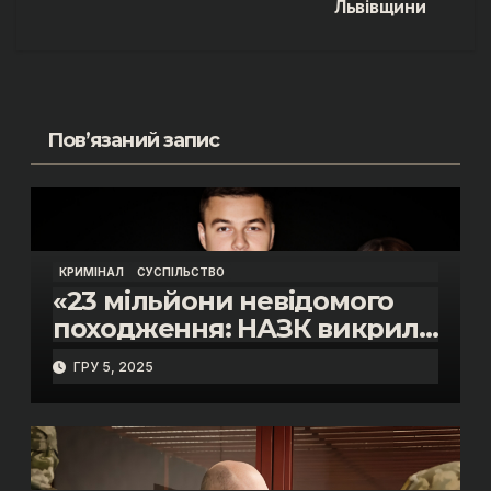
записів
Львівщини
Пов’язаний запис
КРИМІНАЛ
СУСПІЛЬСТВО
«23 мільйони невідомого
походження: НАЗК викрило
розкішне життя інспектора
ГРУ 5, 2025
митниці “Тиса” Василя
Пупени»