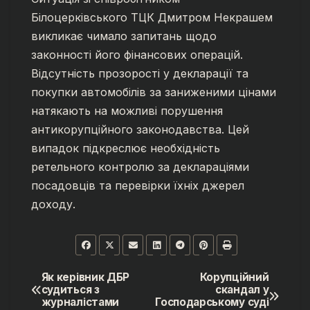
Білоцерківського ТЦК Дмитром Некрашем
викликає чимало запитань щодо
законності його фінансових операцій.
Відсутність прозорості у декларації та
покупки автомобілів за заниженими цінами
натякають на можливі порушення
антикорупційного законодавства. Цей
випадок підкреслює необхідність
ретельного контролю за деклараціями
посадовців та перевірки їхніх джерел
доходу.
Як керівник ДБР
Корупційний
Навігація
судиться з
скандал у
журналістами
Господарському суді