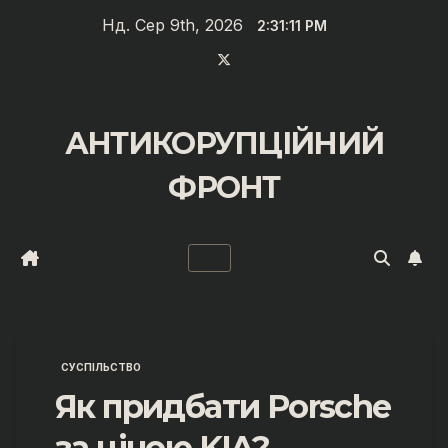
Перейти
Нд. Сер 9th, 2026
2:31:11 PM
до
вмісту
АНТИКОРУПЦІЙНИЙ
ФРОНТ
СУСПІЛЬСТВО
Як придбати Porsche
за ціною KIA?