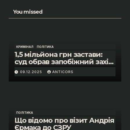
You missed
КРИМІНАЛ
ПОЛІТИКА
1,5 мільйона грн застави:
суд обрав запобіжний захід
помічнику нардепки Анни
09.12.2025
ANTICORS
Скороход у справі про
«санкційний підкуп»
ПОЛІТИКА
Що відомо про візит Андрія
Єрмака до СЗРУ