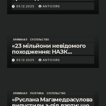
05.12.2025
ANTICORS
КРИМІНАЛ
СУСПІЛЬСТВО
«23 мільйони невідомого
походження: НАЗК
викрило розкішне життя
05.12.2025
ANTICORS
інспектора митниці “Тиса”
Василя Пупени»
КРИМІНАЛ
ПОЛІТИКА
СУСПІЛЬСТВО
«Руслана Магамедрасулова
випустили з-під варти: що