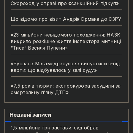
Скороход у справі про «санкційний підкуп»
Що відомо про візит Андрія Єрмака до СЗРУ
«23 мільйони невідомого походження: НАЗК
викрило розкішне життя інспектора митниці
“Тиса” Василя Пупени»
«Руслана Магамедрасулова випустили з-під
варти: що відбувалось у залі суду»
«7,5 років тюрми: експрокурора засудили за
смертельну п’яну ДТП»
Недавні записи
1,5 мільйона грн застави: суд обрав