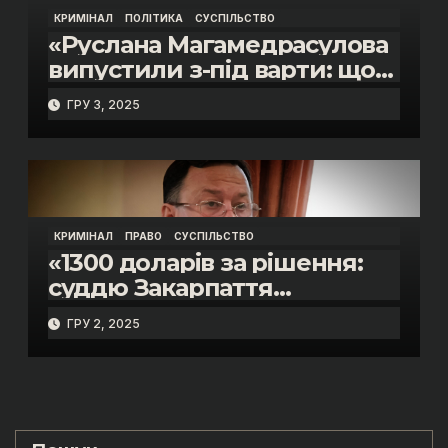
КРИМІНАЛ
ПОЛІТИКА
СУСПІЛЬСТВО
«Руслана Магамедрасулова
випустили з-під варти: що
відбувалось у залі суду»
ГРУ 3, 2025
КРИМІНАЛ
ПРАВО
СУСПІЛЬСТВО
«1300 доларів за рішення:
суддю Закарпаття
затримано на гарячому»
ГРУ 2, 2025