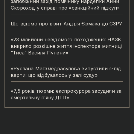
запобіжний захід помічнику нардепки Анни
Скороход у справі про «санкційний підкуп»
Що відомо про візит Андрія Єрмака до СЗРУ
«23 мільйони невідомого походження: НАЗК
викрило розкішне життя інспектора митниці
“Тиса” Василя Пупени»
«Руслана Магамедрасулова випустили з-під
варти: що відбувалось у залі суду»
«7,5 років тюрми: експрокурора засудили за
смертельну п’яну ДТП»