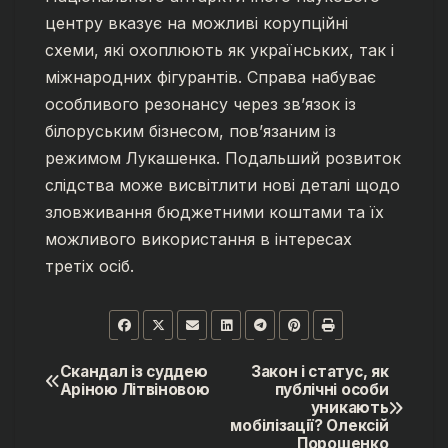
центру вказує на можливі корупційні
схеми, які охоплюють як українських, так і
міжнародних фігурантів. Справа набуває
особливого резонансу через зв’язок із
білоруським бізнесом, пов’язаним із
режимом Лукашенка. Подальший розвиток
слідства може висвітлити нові деталі щодо
зловживання бюджетними коштами та їх
можливого використання в інтересах
третіх осіб.
Скандал із суддею
Закон і статус, як
Навігація
Аріною Літвіновою
публічні особи
уникають
записів
мобілізації? Олексій
Порошенко