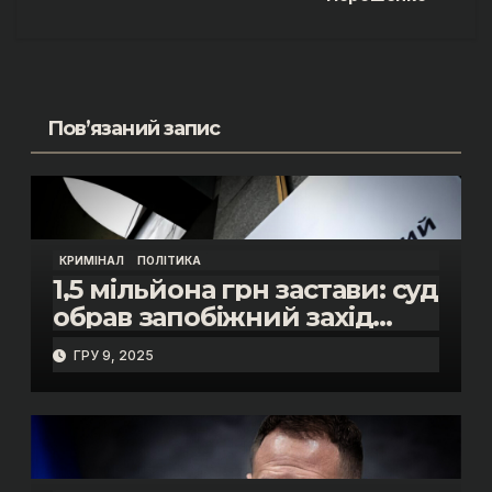
Пов’язаний запис
КРИМІНАЛ
ПОЛІТИКА
1,5 мільйона грн застави: суд
обрав запобіжний захід
помічнику нардепки Анни
ГРУ 9, 2025
Скороход у справі про
«санкційний підкуп»