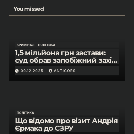
You missed
КРИМІНАЛ
ПОЛІТИКА
1,5 мільйона грн застави:
суд обрав запобіжний захід
помічнику нардепки Анни
09.12.2025
ANTICORS
Скороход у справі про
«санкційний підкуп»
ПОЛІТИКА
Що відомо про візит Андрія
Єрмака до СЗРУ