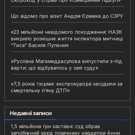
Що відомо про візит Андрія Єрмака до СЗРУ
«23 мільйони невідомого походження: НАЗК
викрило розкішне життя інспектора митниці
“Тиса” Василя Пупени»
«Руслана Магамедрасулова випустили з-під
варти: що відбувалось у залі суду»
«7,5 років тюрми: експрокурора засудили за
смертельну п’яну ДТП»
Недавні записи
1,5 мільйона грн застави: суд обрав
запобіжний захід помічнику нардепки Анни