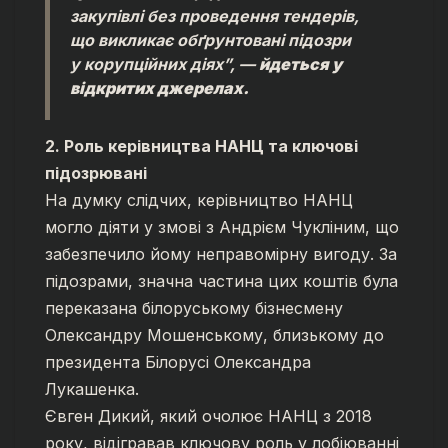
закупівлі без проведення тендерів,
що викликає обґрунтовані підозри
у корупційних діях”, —
йдеться у
відкритих джерелах.
2. Роль керівництва НАНЦ та ключові
підозрювані
На думку слідчих, керівництво НАНЦ
могло діяти у змові з Андрієм Чукліним, що
забезпечило йому неправомірну вигоду. За
підозрами, значна частина цих коштів була
переказана білоруському бізнесмену
Олександру Мошенському, близькому до
президента Білорусі Олександра
Лукашенка.
Євген Дикий, який очолює НАНЦ з 2018
року, відігравав ключову роль у лобіюванні