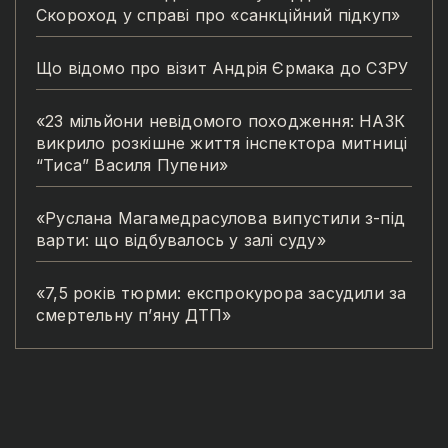
Скороход у справі про «санкційний підкуп»
Що відомо про візит Андрія Єрмака до СЗРУ
«23 мільйони невідомого походження: НАЗК
викрило розкішне життя інспектора митниці
“Тиса” Василя Пупени»
«Руслана Магамедрасулова випустили з-під
варти: що відбувалось у залі суду»
«7,5 років тюрми: експрокурора засудили за
смертельну п’яну ДТП»