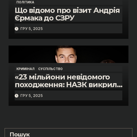
ПОЛІТИКА
Що відомо про візит Андрія
Єрмака до СЗРУ
ГРУ 5, 2025
КРИМІНАЛ
СУСПІЛЬСТВО
«23 мільйони невідомого
походження: НАЗК викрило
розкішне життя інспектора
ГРУ 5, 2025
митниці “Тиса” Василя
Пупени»
Пошук