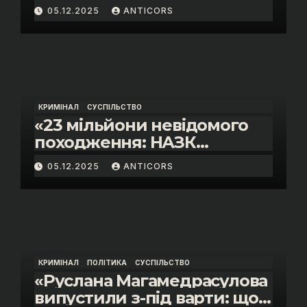
05.12.2025
ANTICORS
КРИМІНАЛ
СУСПІЛЬСТВО
«23 мільйони невідомого
походження: НАЗК
викрило розкішне життя
05.12.2025
ANTICORS
інспектора митниці “Тиса”
Василя Пупени»
КРИМІНАЛ
ПОЛІТИКА
СУСПІЛЬСТВО
«Руслана Магамедрасулова
випустили з-під варти: що