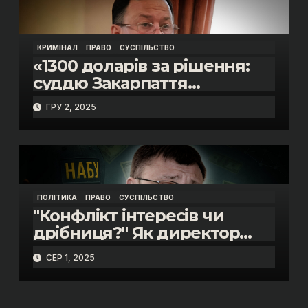
КРИМІНАЛ
ПРАВО
СУСПІЛЬСТВО
«1300 доларів за рішення:
суддю Закарпаття
затримано на гарячому»
ГРУ 2, 2025
ПОЛІТИКА
ПРАВО
СУСПІЛЬСТВО
"Конфлікт інтересів чи
дрібниця?" Як директор
НАБУ Семен Кривонос
СЕР 1, 2025
продав майно фірмі, де
працює його дружина