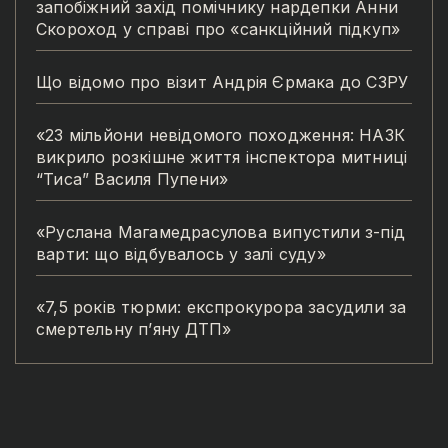
запобіжний захід помічнику нардепки Анни
Скороход у справі про «санкційний підкуп»
Що відомо про візит Андрія Єрмака до СЗРУ
«23 мільйони невідомого походження: НАЗК
викрило розкішне життя інспектора митниці
“Тиса” Василя Пупени»
«Руслана Магамедрасулова випустили з-під
варти: що відбувалось у залі суду»
«7,5 років тюрми: експрокурора засудили за
смертельну п’яну ДТП»