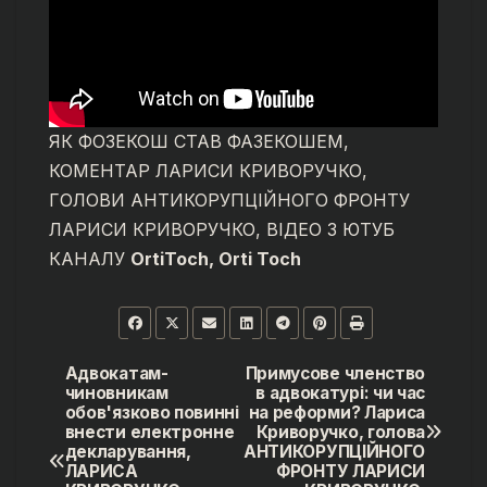
ЯК ФОЗЕКОШ СТАВ ФАЗЕКОШЕМ,
КОМЕНТАР ЛАРИСИ КРИВОРУЧКО,
ГОЛОВИ АНТИКОРУПЦІЙНОГО ФРОНТУ
ЛАРИСИ КРИВОРУЧКО, ВІДЕО З ЮТУБ
КАНАЛУ
OrtiToch, Orti Toch
Адвокатам-
Примусове членство
Навігація
чиновникам
в адвокатурі: чи час
обов'язково повинні
на реформи? Лариса
записів
внести електронне
Криворучко, голова
декларування,
АНТИКОРУПЦІЙНОГО
ЛАРИСА
ФРОНТУ ЛАРИСИ