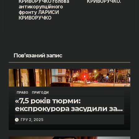
КРИВОРУЧКО голова
КРИВОРУЧКО.
антикорупційного
фронту ЛАРИСИ
КРИВОРУЧКО
Пов’язаний запис
ПРАВО
ПРИГОДИ
«7,5 років тюрми:
експрокурора засудили за
смертельну п’яну ДТП»
ГРУ 2, 2025