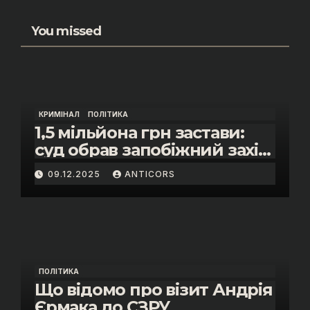
You missed
КРИМІНАЛ
ПОЛІТИКА
1,5 мільйона грн застави:
суд обрав запобіжний захід
помічнику нардепки Анни
09.12.2025
ANTICORS
Скороход у справі про
«санкційний підкуп»
ПОЛІТИКА
Що відомо про візит Андрія
Єрмака до СЗРУ