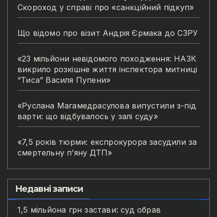
Скороход у справі про «санкційний підкуп»
Що відомо про візит Андрія Єрмака до СЗРУ
«23 мільйони невідомого походження: НАЗК
викрило розкішне життя інспектора митниці
“Тиса” Василя Пупени»
«Руслана Магамедрасулова випустили з-під
варти: що відбувалось у залі суду»
«7,5 років тюрми: експрокурора засудили за
смертельну п’яну ДТП»
Недавні записи
1,5 мільйона грн застави: суд обрав