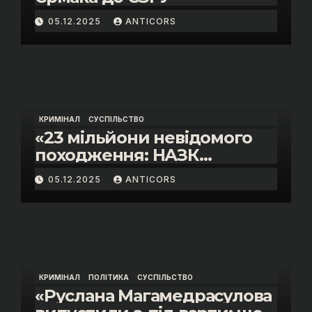
05.12.2025
ANTICORS
КРИМІНАЛ
СУСПІЛЬСТВО
«23 мільйони невідомого
походження: НАЗК
викрило розкішне життя
05.12.2025
ANTICORS
інспектора митниці “Тиса”
Василя Пупени»
КРИМІНАЛ
ПОЛІТИКА
СУСПІЛЬСТВО
«Руслана Магамедрасулова