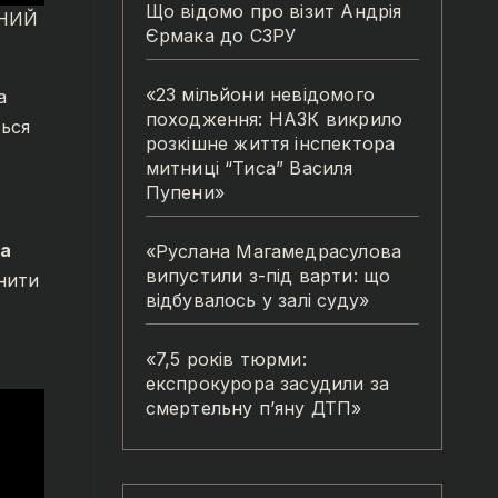
Що відомо про візит Андрія
ЙНИЙ
Єрмака до СЗРУ
«23 мільйони невідомого
а
походження: НАЗК викрило
ться
розкішне життя інспектора
митниці “Тиса” Василя
Пупени»
та
«Руслана Магамедрасулова
випустили з-під варти: що
інити
відбувалось у залі суду»
«7,5 років тюрми:
експрокурора засудили за
смертельну п’яну ДТП»