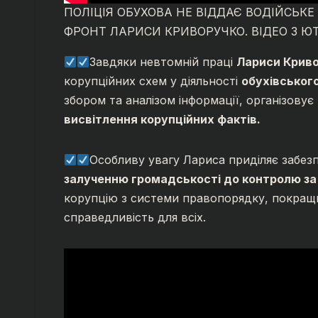
ПОЛІЦІЯ ОБУХОВА НЕ ВІДДАЄ ВОДІЙСЬК
ФРОНТ ЛАРИСИ КРИВОРУЧКО. ВІДЕО З Ю
Завдяки невтомній праці
Лариси Крив
корупційних схем у діяльності
обухівського 
збором та аналізом інформації, організовує
висвітлення корупційних фактів.
Особливу увагу Лариса приділяє забе
залученню громадськості до контролю за 
корупцію з системи правопорядку, покращит
справедливість для всіх.