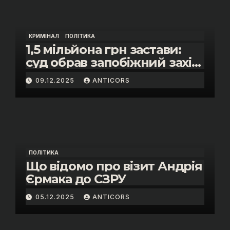
КРИМІНАЛ
ПОЛІТИКА
1,5 мільйона грн застави:
суд обрав запобіжний захід
помічнику нардепки Анни
09.12.2025
ANTICORS
Скороход у справі про
«санкційний підкуп»
ПОЛІТИКА
Що відомо про візит Андрія
Єрмака до СЗРУ
05.12.2025
ANTICORS