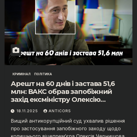
КРИМІНАЛ
ПОЛІТИКА
Арешт на 60 днів і застава 51,6
млн: ВАКС обрав запобіжний
захід ексміністру Олексію
Чернишову
18.11.2025
ANTICORS
Вищий антикорупційний суд ухвалив рішення
про застосування запобіжного заходу щодо
колишнього віцепрем’єра Олексія Чернишова.