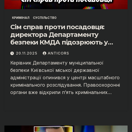
КРИМІНАЛ
СУСПІЛЬСТВО
Сім справ проти посадовця:
директора Департаменту
безпеки КМДА підозрюють у
масштабних зловживаннях.
20.11.2025
ANTICORS
Керівник Департаменту муніципальної
безпеки Київської міської державної
адміністрації опинився у центрі масштабного
кримінального розслідування. Правоохоронні
органи вже відкрили п’ять кримінальних…