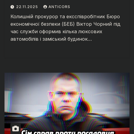
приховував майно
22.11.2025
ANTICORS
Колишній прокурор та ексспівробітник Бюро
економічної безпеки (БЕБ) Віктор Чорний під
час служби оформив кілька люксових
автомобілів і заміський будинок…