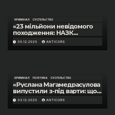
КРИМІНАЛ
СУСПІЛЬСТВО
«23 мільйони невідомого
походження: НАЗК
викрило розкішне життя
05.12.2025
ANTICORS
інспектора митниці “Тиса”
Василя Пупени»
КРИМІНАЛ
ПОЛІТИКА
СУСПІЛЬСТВО
«Руслана Магамедрасулова
випустили з-під варти: що
відбувалось у залі суду»
03.12.2025
ANTICORS