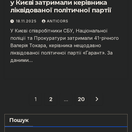
у Києві затримали керівника
ліквідованої політичної партії
18.11.2025
ANTICORS
У Києві співробітники СБУ, Національної
поліції та Прокуратури затримали 41-річного
Валерія Токара, керівника нещодавно
ліквідованої політичної партії «Гарант». За
даними…
Posts
1
2
…
20
pagination
Пошук