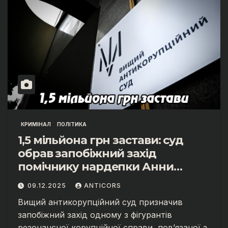
КРИМІНАЛ
ПОЛІТИКА
1,5 мільйона грн застави: суд
обрав запобіжний захід
помічнику нардепки Анни
Скороход у справі про
09.12.2025
ANTICORS
«санкційний підкуп»
Вищий антикорупційний суд призначив
запобіжний захід одному з фігурантів
резонансної корупційної справи, пов’язаної з