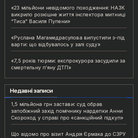
«23 мільйони невідомого походження: НАЗК
викрило розкішне життя інспектора митниці
“Тиса” Василя Пупени»
«Руслана Магамедрасулова випустили з-під
варти: що відбувалось у залі суду»
«7,5 років тюрми: експрокурора засудили за
смертельну п’яну ДТП»
Недавні записи
1,5 мільйона грн застави: суд обрав
запобіжний захід помічнику нардепки Анни
Скороход у справі про «санкційний підкуп»
Що відомо про візит Андрія Єрмака до СЗРУ