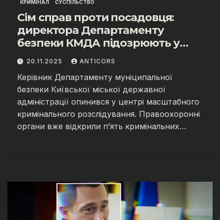
КРИМІНАЛ
СУСПІЛЬСТВО
Сім справ проти посадовця:
директора Департаменту
безпеки КМДА підозрюють у
масштабних зловживаннях.
20.11.2025
ANTICORS
Керівник Департаменту муніципальної
безпеки Київської міської державної
адміністрації опинився у центрі масштабного
кримінального розслідування. Правоохоронні
органи вже відкрили п’ять кримінальних…