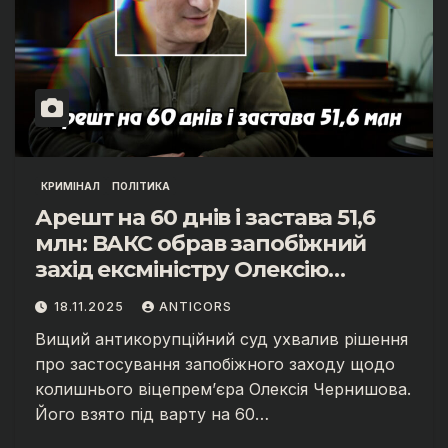
КРИМІНАЛ
ПОЛІТИКА
Арешт на 60 днів і застава 51,6
млн: ВАКС обрав запобіжний
захід ексміністру Олексію
Чернишову
18.11.2025
ANTICORS
Вищий антикорупційний суд ухвалив рішення
про застосування запобіжного заходу щодо
колишнього віцепрем’єра Олексія Чернишова.
Його взято під варту на 60…