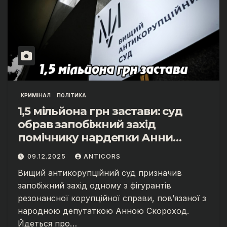
КРИМІНАЛ
ПОЛІТИКА
1,5 мільйона грн застави: суд
обрав запобіжний захід
помічнику нардепки Анни
Скороход у справі про
09.12.2025
ANTICORS
«санкційний підкуп»
Вищий антикорупційний суд призначив
запобіжний захід одному з фігурантів
резонансної корупційної справи, пов’язаної з
народною депутаткою Анною Скороход.
Йдеться про…