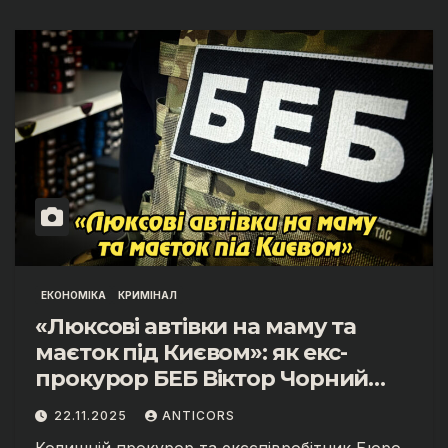
ЕКОНОМІКА
КРИМІНАЛ
«Люксові автівки на маму та
маєток під Києвом»: як екс-
прокурор БЕБ Віктор Чорний
приховував майно
22.11.2025
ANTICORS
Колишній прокурор та ексспівробітник Бюро