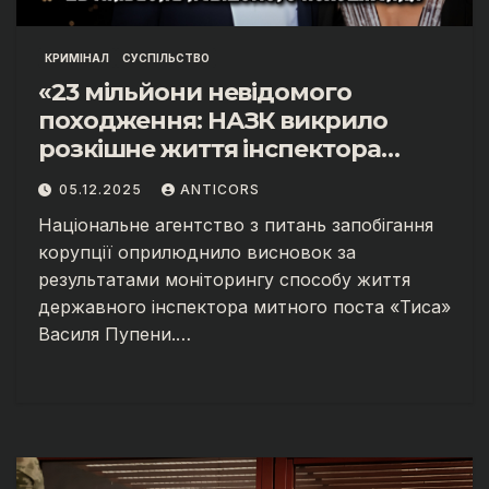
КРИМІНАЛ
СУСПІЛЬСТВО
«23 мільйони невідомого
походження: НАЗК викрило
розкішне життя інспектора
митниці “Тиса” Василя Пупени»
05.12.2025
ANTICORS
Національне агентство з питань запобігання
корупції оприлюднило висновок за
результатами моніторингу способу життя
державного інспектора митного поста «Тиса»
Василя Пупени.…