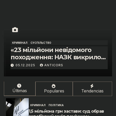
КРИМІНАЛ
СУСПІЛЬСТВО
«23 мільйони невідомого
походження: НАЗК викрило
розкішне життя інспектора
05.12.2025
ANTICORS
митниці “Тиса” Василя
Пупени»
Últimas
Populares
Tendencias
КРИМІНАЛ
ПОЛІТИКА
1,5 мільйона грн застави: суд обрав