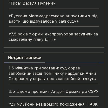
“Тиса” Василя Пупени»
«Руслана Магамедрасулова випустили з-під
варти: що відбувалось у залі суду»
«7,5 років тюрми: експрокурора засудили за
смертельну п’яну ДТП»
Недавні записи
1,5 мільйона грн застави: суд обрав
запобіжний захід помічнику нардепки Анни
Скороход у справі про «санкційний підкуп»
Що відомо про візит Андрія Єрмака до СЗРУ
«23 мільйони невідомого походження: НАЗК