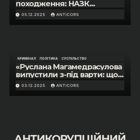
походження: НАЗК
викрило розкішне життя
05.12.2025
ANTICORS
інспектора митниці “Тиса”
Василя Пупени»
КРИМІНАЛ
ПОЛІТИКА
СУСПІЛЬСТВО
«Руслана Магамедрасулова
випустили з-під варти: що
відбувалось у залі суду»
03.12.2025
ANTICORS
АНТИКОРУПЦІЙНИЙ