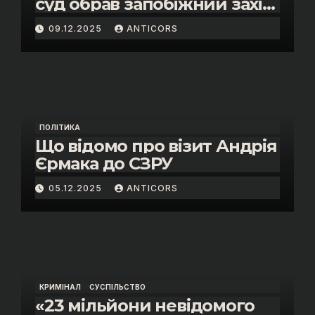
суд обрав запобіжний захід
помічнику нардепки Анни
09.12.2025
ANTICORS
Скороход у справі про
«санкційний підкуп»
ПОЛІТИКА
Що відомо про візит Андрія
Єрмака до СЗРУ
05.12.2025
ANTICORS
КРИМІНАЛ
СУСПІЛЬСТВО
«23 мільйони невідомого