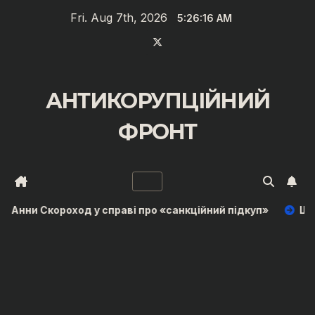
Saltar
Fri. Aug 7th, 2026
5:26:18 AM
al
contenido
АНТИКОРУПЦІЙНИЙ
ФРОНТ
д у справі про «санкційний підкуп»
Що відомо про ві