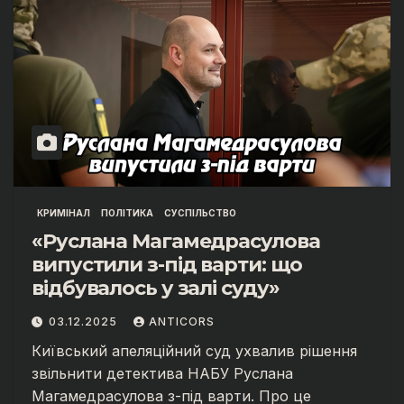
КРИМІНАЛ
ПОЛІТИКА
СУСПІЛЬСТВО
«Руслана Магамедрасулова
випустили з-під варти: що
відбувалось у залі суду»
03.12.2025
ANTICORS
Київський апеляційний суд ухвалив рішення
звільнити детектива НАБУ Руслана
Магамедрасулова з-під варти. Про це