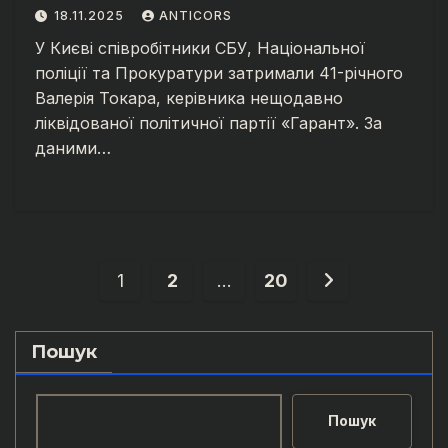
18.11.2025
ANTICORS
У Києві співробітники СБУ, Національної
поліції та Прокуратури затримали 41-річного
Валерія Токара, керівника нещодавно
ліквідованої політичної партії «Гарант». За
даними…
Posts
1
2
…
20
pagination
Пошук
Пошук