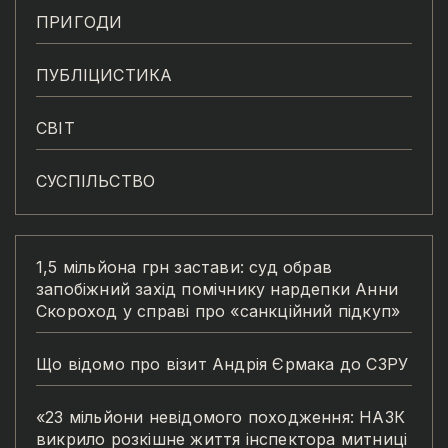
ПРИГОДИ
ПУБЛІЦИСТИКА
СВІТ
СУСПІЛЬСТВО
1,5 мільйона грн застави: суд обрав
запобіжний захід помічнику нардепки Анни
Скороход у справі про «санкційний підкуп»
Що відомо про візит Андрія Єрмака до СЗРУ
«23 мільйони невідомого походження: НАЗК
викрило розкішне життя інспектора митниці