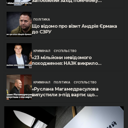
запобіжний захід помічнику
нардепки Анни Скороход у справі
про «санкційний підкуп»
ПОЛІТИКА
Що відомо про візит Андрія Єрмака
до СЗРУ
КРИМІНАЛ
СУСПІЛЬСТВО
«23 мільйони невідомого
походження: НАЗК викрило
розкішне життя інспектора митниці
“Тиса” Василя Пупени»
КРИМІНАЛ
ПОЛІТИКА
СУСПІЛЬСТВО
«Руслана Магамедрасулова
випустили з-під варти: що
відбувалось у залі суду»