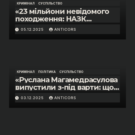
КРИМІНАЛ
СУСПІЛЬСТВО
«23 мільйони невідомого
походження: НАЗК
викрило розкішне життя
05.12.2025
ANTICORS
інспектора митниці “Тиса”
Василя Пупени»
КРИМІНАЛ
ПОЛІТИКА
СУСПІЛЬСТВО
«Руслана Магамедрасулова
випустили з-під варти: що
відбувалось у залі суду»
03.12.2025
ANTICORS