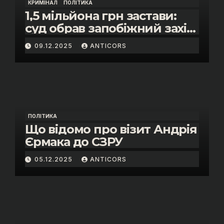
КРИМІНАЛ
ПОЛІТИКА
1,5 мільйона грн застави:
суд обрав запобіжний захід
помічнику нардепки Анни
09.12.2025
ANTICORS
Скороход у справі про
«санкційний підкуп»
ПОЛІТИКА
Що відомо про візит Андрія
Єрмака до СЗРУ
05.12.2025
ANTICORS