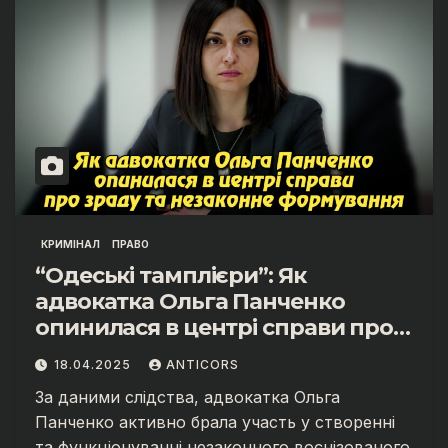
КРИМІНАЛ
ПРАВО
“Одеські тамплієри”: Як
адвокатка Ольга Панченко
опинилася в центрі справи про
зраду та незаконне формування
18.04.2025
ANTICORS
За даними слідства, адвокатка Ольга
Панченко активно брала участь у створенні
та функціонуванні незаконного воєнізованого