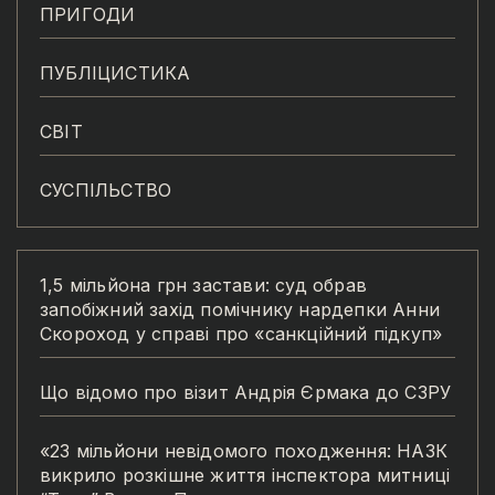
ПРИГОДИ
ПУБЛІЦИСТИКА
СВІТ
СУСПІЛЬСТВО
1,5 мільйона грн застави: суд обрав
запобіжний захід помічнику нардепки Анни
Скороход у справі про «санкційний підкуп»
Що відомо про візит Андрія Єрмака до СЗРУ
«23 мільйони невідомого походження: НАЗК
викрило розкішне життя інспектора митниці